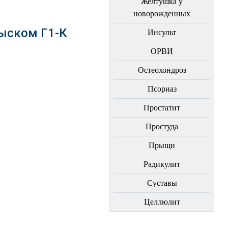
Желтушка у
новорожденных
ыском Г1-К
Инсульт
ОРВИ
Остеохондроз
Пcориаз
Простатит
Простуда
Прыщи
Радикулит
Суставы
Целлюлит