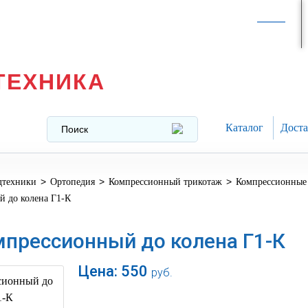
Интернет-магазин в
Москве
texnika@mail.ru
8 (499) 391-37-29
ТЕХНИКА
Каталог
Доста
>
>
>
дтехники
Ортопедия
Компрессионный трикотаж
Компрессионные 
й до колена Г1-К
мпрессионный до колена Г1-К
Цена:
550
руб.
В корзину