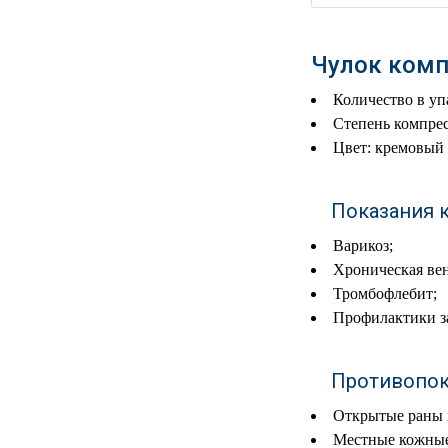
РЕАНИМАЦИОННЫЕ
ДОМАШНЯЯ
▼
Чулок комп
МЕДТЕХНИКА
Количество в упа
ОРТОПЕДИЯ
▼
Степень компрес
Цвет: кремовый
ДИЕТОЛОГИЯ
▼
Показания 
КОСМЕТОЛОГИЯ
▼
Варикоз;
ЖЕНСКОЕ ЗДОРОВЬЕ
▼
Хроническая вен
Тромбофлебит;
ДЕТСКОЕ ЗДОРОВЬЕ
▼
Профилактики з
ИНВАЛИДНАЯ
▼
ТЕХНИКА
Противопок
ДИАГНОСТИКА
Открытые раны в
▼
ОРГАНИЗМА
Местные кожные 