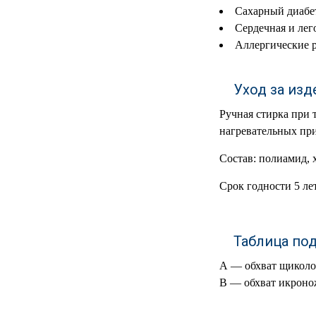
Сахарный диабе
МЕДИЦИНСКИЕ
▼
Сердечная и лег
ИНСТРУМЕНТЫ
Аллергические р
ЛАБОРАТОРНАЯ
▼
МЕБЕЛЬ
Уход за из
МАССАЖНОЕ
▼
Ручная стирка при 
ОБОРУДОВАНИЕ
нагревательных при
ДОМАШНЯЯ
▼
Состав: полиамид, 
ЭКОЛОГИЯ
Срок годности 5 лет
УХОД ЗА БОЛЬНЫМИ
▼
СЕНСОРНОЕ
▼
Таблица по
ОБОРУДОВАНИЕ
А — обхват щиколот
НАГЛЯДНЫЕ ПОСОБИЯ
▼
В — обхват икроно
ОБОРУДОВАНИЕ ДЛЯ