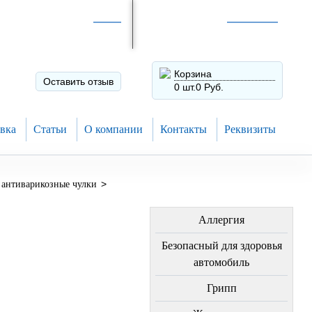
Интернет-магазин по
России
Интернет-магазин в
Н.Новгороде
8 (910) 794-80-28
+7 (831) 410-75-00
Корзина
Оставить отзыв
0 шт.
0 Руб.
вка
Статьи
О компании
Контакты
Реквизиты
>
антиварикозные чулки
ЛЕЧЕНИЕ БОЛЕЗНЕЙ
Аллергия
Безопасный для здоровья
автомобиль
Грипп