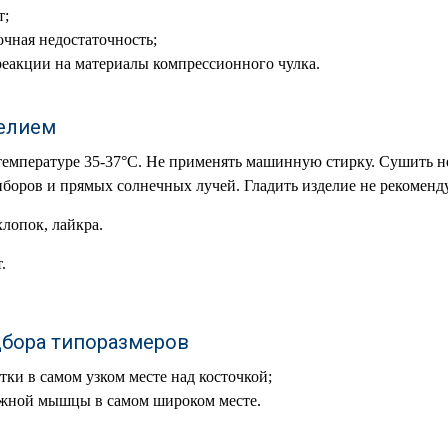
т;
очная недостаточность;
еакции на материалы компрессионного чулка.
делием
температуре 35-37°С. Не применять машинную стирку. Сушить не
боров и прямых солнечных лучей. Гладить изделие не рекоменду
хлопок, лайкра.
.
дбора типоразмеров
ки в самом узком месте над косточкой;
жной мышцы в самом широком месте.