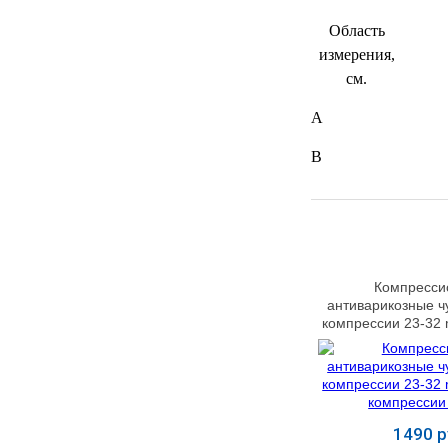
УЧЕБНЫХ
▼
УЧРЕЖДЕНИЙ
Область
измерения,
ОРТОПЕДИЧЕСКИЙ
▼
см.
МАГАЗИН Г.МОСКВА
A
B
Компресси
антиварикозные ч
компрессии 23-32
компрессии
1490 р