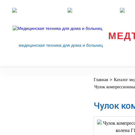
Розничные магазины
Перезвоните мне
med
МЕД
медицинская техника для дома и больниц
>
Главная
Каталог ме
МЕДИЦИНСКОЕ
▼
Чулок компрессионны
ОБОРУДОВАНИЕ
ОСНАЩЕНИЕ
Чулок ко
МЕДИЦИНСКОГО
▼
КАБИНЕТА
МАНЕКЕНЫ
ТРЕНАЖЕРЫ
▼