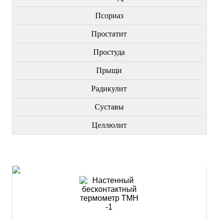
Пcориаз
Простатит
Простуда
Прыщи
Радикулит
Суставы
Целлюлит
НОВИНКИ