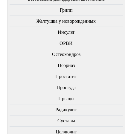
Грипп
Желтушка у новорожденных
Инсульт
ОРВИ
Остеохондроз
Пcориаз
Простатит
Простуда
Прыщи
Радикулит
Суставы
Целлюлит