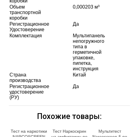
коробки
Объем
0,000203 м³
транспортной
коробки
Регистрационное
Да
Удостоверение
Комплектация
Мультипанель
непогружного
типа в
герметичной
упаковке,
пипетка,
инструкция
Страна
Китай
производства
Регистрационное
Да
удостоверение
(РУ)
Похожие товары:
Тест на наркотики
Тест Наркоскрин
Мультитест
NARCOSCREEN
на амфитамин по
Narcoscreen-5 по