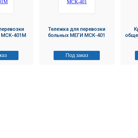
перевозки
Тележка для перевозки
К
 МСК-401М
больных МЕГИ МСК-401
обще
каз
Под заказ