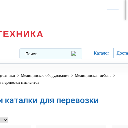
Интернет-магазин в
Москве
texnika@mail.ru
8 (499) 391-37-29
ТЕХНИКА
Каталог
Доста
>
>
>
дтехники
Медицинское оборудование
Медицинская мебель
я перевозки пациентов
и каталки для перевозки