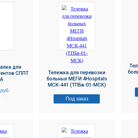
Тел
алка для
бол
Тележка для перевозки
иентов СППТ
больных МЕГИ 4Hospitals
NA
МСК-441 (ТПБв-01-МСК)
0
руб.
Под заказ
ину