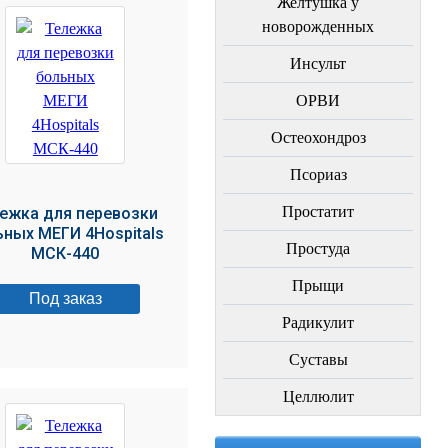
Желтушка у
новорожденных
Инсульт
ОРВИ
Остеохондроз
Пcориаз
Простатит
ежка для перевозки
ьных МЕГИ 4Hospitals
Простуда
МСК-440
Прыщи
Под заказ
Радикулит
Суставы
Целлюлит