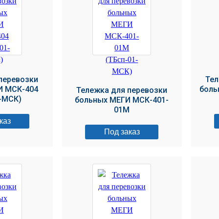
перевозки
Тел
И МСК-404
боль
Тележка для перевозки
-МСК)
больных МЕГИ МСК-401-
01М
каз
Под заказ