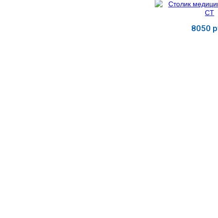
УЧЕБНЫХ
▼
УЧРЕЖДЕНИЙ
8050 р
ОРТОПЕДИЧЕСКИЙ
▼
МАГАЗИН Г.МОСКВА
Купит