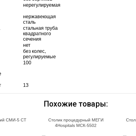
нерегулируемая
нержавеющая
сталь
а
стальная труба
квадратного
сечения
нет
без колес,
регулируемые
100
е
г
13
Похожие товары:
кий СМИ-5 СТ
Столик процедурный МЕГИ
Стол
4Hospitals МСК-5502