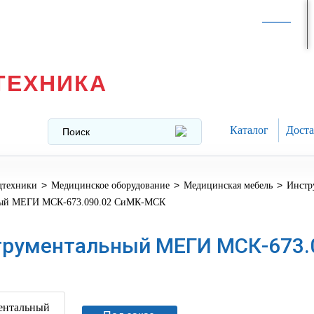
Интернет-магазин в
Москве
texnika@mail.ru
8 (499) 391-37-29
ТЕХНИКА
Каталог
Доста
>
>
>
дтехники
Медицинское оборудование
Медицинская мебель
Инстр
ный МЕГИ МСК-673.090.02 СиМК-МСК
трументальный МЕГИ МСК-673.