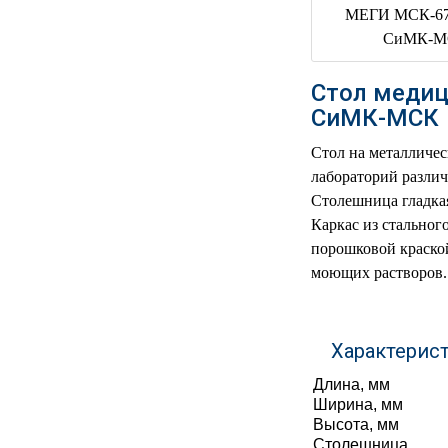
РЕАНИМАЦИОННЫЕ
ДОМАШНЯЯ
▼
МЕДТЕХНИКА
Стол медиц
ОРТОПЕДИЯ
▼
СиМК-МСК
Стол на металличес
ДИЕТОЛОГИЯ
▼
лабораторий различ
Столешница гладкая
КОСМЕТОЛОГИЯ
▼
Каркас из стальног
порошковой краско
ЖЕНСКОЕ ЗДОРОВЬЕ
▼
моющих растворов.
ДЕТСКОЕ ЗДОРОВЬЕ
▼
Характерис
ИНВАЛИДНАЯ
▼
ТЕХНИКА
Длина, мм
Ширина, мм
ДИАГНОСТИКА
▼
Высота, мм
ОРГАНИЗМА
Столешница