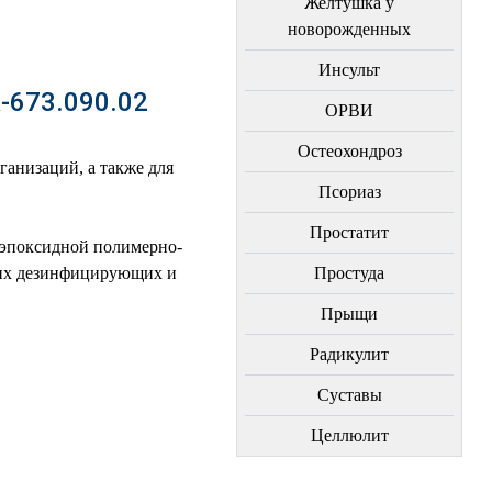
Желтушка у
новорожденных
Инсульт
673.090.02
ОРВИ
Остеохондроз
ганизаций, а также для
Пcориаз
Простатит
й эпоксидной полимерно-
ких дезинфицирующих и
Простуда
Прыщи
Радикулит
Суставы
Целлюлит