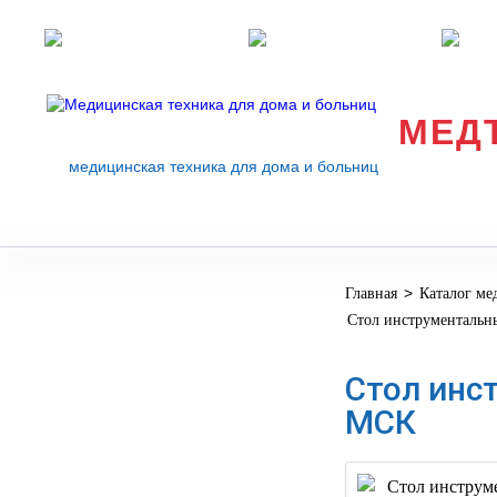
Розничные магазины
Перезвоните мне
med
МЕД
медицинская техника для дома и больниц
>
Главная
Каталог ме
МЕДИЦИНСКОЕ
▼
Стол инструменталь
ОБОРУДОВАНИЕ
ОСНАЩЕНИЕ
Стол инс
МЕДИЦИНСКОГО
▼
МСК
КАБИНЕТА
МАНЕКЕНЫ
ТРЕНАЖЕРЫ
▼