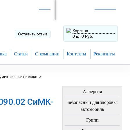
Интернет-магазин по
России
Интернет-магазин в
Н.Новгороде
8 (910) 794-80-28
+7 (831) 410-75-00
Корзина
Оставить отзыв
0 шт.
0 Руб.
вка
Статьи
О компании
Контакты
Реквизиты
>
ументальные столики
ЛЕЧЕНИЕ БОЛЕЗНЕЙ
Аллергия
090.02 СиМК-
Безопасный для здоровья
автомобиль
Грипп