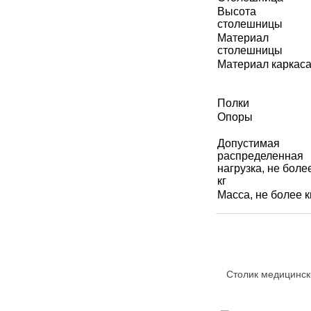
Высота
МЕДИЦИНСКИЕ
столешницы
▼
ИНСТРУМЕНТЫ
Материал
столешницы
ЛАБОРАТОРНАЯ
Материал каркас
▼
МЕБЕЛЬ
Полки
МАССАЖНОЕ
▼
ОБОРУДОВАНИЕ
Опоры
Допустимая
ДОМАШНЯЯ
▼
распределенная
ЭКОЛОГИЯ
нагрузка, не боле
кг
УХОД ЗА БОЛЬНЫМИ
▼
Масса, не более к
СЕНСОРНОЕ
▼
ОБОРУДОВАНИЕ
НАГЛЯДНЫЕ ПОСОБИЯ
▼
Столик медицинс
ОБОРУДОВАНИЕ ДЛЯ