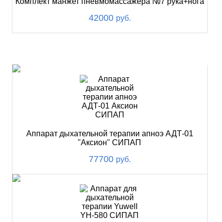
Комплект манжет пневмомассажера №7 рука+нога
42000
руб.
ХИТ
Аппарат дыхательной терапии апноэ АДТ-01
"Аксион" СИПАП
77700
руб.