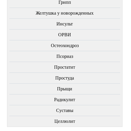
Грипп
Желтушка у новорожденных
Инсульт
ОРВИ
Остеохондроз
Пcориаз
Простатит
Простуда
Прыщи
Радикулит
Суставы
Целлюлит