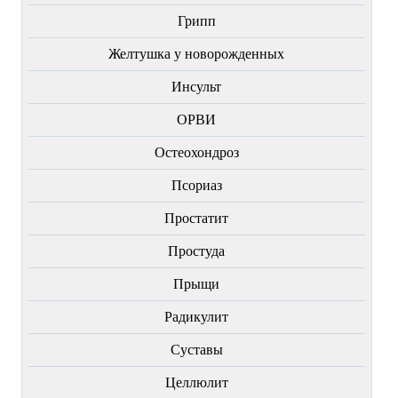
Грипп
Желтушка у новорожденных
Инсульт
ОРВИ
Остеохондроз
Пcориаз
Простатит
Простуда
Прыщи
Радикулит
Суставы
Целлюлит