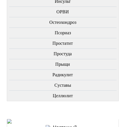
Инсульт
ОРВИ
Остеохондроз
Пcориаз
Простатит
Простуда
Прыщи
Радикулит
Суставы
Целлюлит
НОВИНКИ