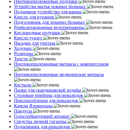
Противопролежневые подушки
Устройства мытья лежачих больных
Подъемное устройство для ванны
Кресло для купания
Подголовник для лежачих больных
Реабилитационные велотренажеры
Кислородные подушки
Кресло туалет
Насадки для унитаза
Ходунки
Роляторы
Трости
Противопролежневые матрасы с компрессором
Противопролежневые медицинские матрасы
Костыли
Палки для скандинавской ходьбы
Столовые приборы для инвалидов
Приспособления для инвалидов
Качели Яловицына
Пандусы
Голосообразующий аппарат
Средства личной гигиены
Подъемники для инвалидов