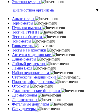
Электроскутеры
Диагностика организма
▼
Алкотестеры
Термометры
Пульсоксиметры
Тест на ГРИПП
Тесты на болезни
Тонометры
Глюкометры
Тесты на наркотики
Аптечки медицинские
Динамометры
Лобный рефлектор
Лампа Вуда
Набор невропатолога
Стетоскопы медицинские
Плантографы для стопы
Отоскопы
Диагностические фонарики
Дерматоскопы
Ларингоскопы
Фетальные допплеры
Секундомеры