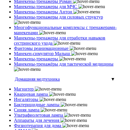
Манекены-тренажеры Роман
Манекены-тренажеры для МЧС
Манекены-тренажеры Антон
Манекены-тренажеры для силовых структур
Многофункциональные комплексы с тренажерами-
манекенами
Манекены-тренажеры для отработки навыков
сестринского ухода
Фантомы реанимационные
Манекен-симулятор Малыш
Манекены-тренажеры
Манекены-тренажёры для тактической медицины
Домашняя медтехника
▼
Магнитер
Кварцевая лампа
Ингаляторы
Бактерицидные лампы
Синяя лампа
Ультрафиолетовая лампа
Аппараты для лечения
Физиотерапия для дома