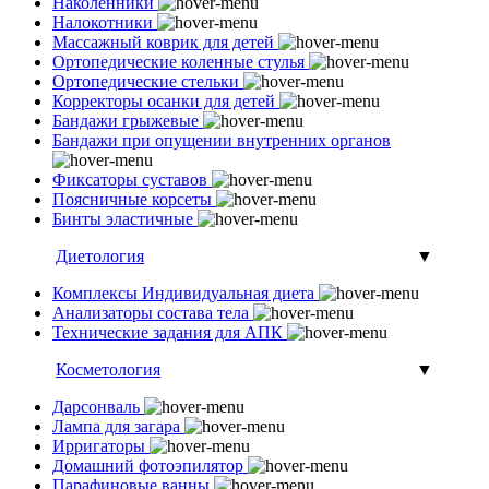
Наколенники
Налокотники
Массажный коврик для детей
Ортопедические коленные стулья
Ортопедические стельки
Корректоры осанки для детей
Бандажи грыжевые
Бандажи при опущении внутренних органов
Фиксаторы суставов
Поясничные корсеты
Бинты эластичные
Диетология
▼
Комплексы Индивидуальная диета
Анализаторы состава тела
Технические задания для АПК
Косметология
▼
Дарсонваль
Лампа для загара
Ирригаторы
Домашний фотоэпилятор
Парафиновые ванны