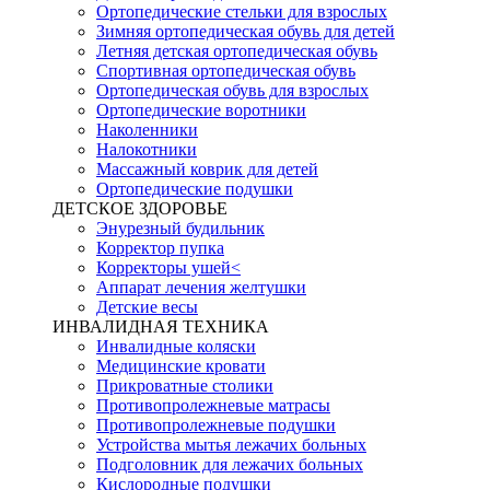
Ортопедические стельки для взрослых
Зимняя ортопедическая обувь для детей
Летняя детская ортопедическая обувь
Спортивная ортопедическая обувь
Ортопедическая обувь для взрослых
Ортопедические воротники
Наколенники
Налокотники
Массажный коврик для детей
Ортопедические подушки
ДЕТСКОЕ ЗДОРОВЬЕ
Энурезный будильник
Корректор пупка
Корректоры ушей<
Аппарат лечения желтушки
Детские весы
ИНВАЛИДНАЯ ТЕХНИКА
Инвалидные коляски
Медицинские кровати
Прикроватные столики
Противопролежневые матрасы
Противопролежневые подушки
Устройства мытья лежачих больных
Подголовник для лежачих больных
Кислородные подушки