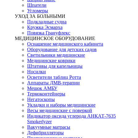
Шпатели
Угломеры
УХОД ЗА БОЛЬНЫМИ
Подкладные судна
Кружка Эсмарха
Повязка Грануфлекс
МЕДИЦИНСКОЕ ОБОРУДОВАНИЕ
Оснащение медицинского кабинета
Оборудование для детских садов
Светильники медицинские
Медицинские коврики
Штативы для капельницы
Носилки
Осветители таблиц Ротта
Аппараты ДМВ-терапии
Мешок АМБУ
Термоконтейнеры
Негатоскопы
Укладки и наборы медицинские
Весы медицинские с поверкой
Индикатор оксида углерода АНКАТ-7635
Smokerlyzer
Вакуумные матрасы
Дефибрилляторы