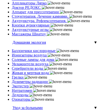
Аппликаторы Ляпко
Доктор РЕДОКС
Аппарат для прессотерапии
Стоунтерапия. Лечение камнями.
Акупунктура. Рефлексотерапия.
Кнопки аурикулярные
Акупунктурные иглы
Массажеры Шиатцу
Домашняя экология
▼
Баллончики кислородные
Ионизаторы воздуха
Солевые лампы для дома
Увлажнители воздуха
Серебрители воды
Живая и мертвая вода
Грелки
Дозиметры радиации
Экотестер
Нитратомер
Ледоходы
Озонаторы
Уход за больными
▼