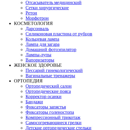
Отсасыватель медицинский
Сетки хирургические
Ретон
Морфотрон
КОСМЕТОЛОГИЯ
Дарсонваль
Силиконовая пластина от рубцов
Кольцевая лампа
Лампа для загара
Домашний фотоэпилятор
Лампы-лупы
Вапоризаторы
ЖЕНСКОЕ ЗДОРОВЬЕ
Пессарий гинекологический
Вагинальные тренажеры
ОРТОПЕДИЯ
Ортопедический салон
Ортопедические пояса
Корректор осанки
Бандажи
Фиксаторы запястья
Фиксаторы голеностопа
Компрессионный трикотаж
Самосогревающиеся грелки
Детские ортопедические стельки