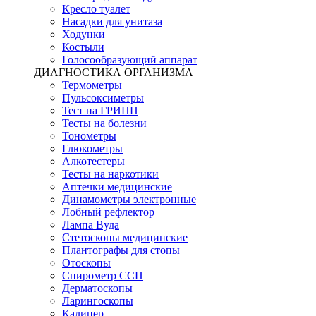
Кресло туалет
Насадки для унитаза
Ходунки
Костыли
Голосообразующий аппарат
ДИАГНОСТИКА ОРГАНИЗМА
Термометры
Пульсоксиметры
Тест на ГРИПП
Тесты на болезни
Тонометры
Глюкометры
Алкотестеры
Тесты на наркотики
Аптечки медицинские
Динамометры электронные
Лобный рефлектор
Лампа Вуда
Стетоскопы медицинские
Плантографы для стопы
Отоскопы
Спирометр ССП
Дерматоскопы
Ларингоскопы
Калипер