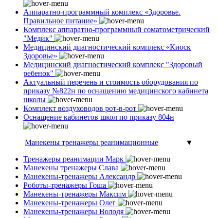
Аппаратно-программный комплекс «Здоровье.
Правильное питание»
Комплекс аппаратно-программный соматометрический
"Медик"
Медицинский диагностический комплекс «Киоск
Здоровье»
Медицинский диагностический комплекс "Здоровый
ребенок"
Актуальный перечень и стоимость оборудования по
приказу №822н по оснащению медицинского кабинета
школы
Комплект воздуховодов рот-в-рот
Оснащение кабинетов школ по приказу 804н
Манекены тренажеры реанимационные
▼
Тренажеры реанимации Марк
Манекены тренажеры Слава
Манекены-тренажеры Александр
Роботы-тренажеры Гоша
Манекены-тренажеры Максим
Манекены-тренажеры Олег
Манекены-тренажеры Володя