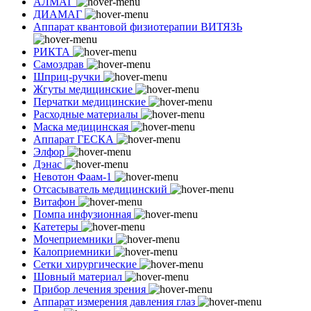
АЛМАГ
ДИАМАГ
Аппарат квантовой физиотерапии ВИТЯЗЬ
РИКТА
Самоздрав
Шприц-ручки
Жгуты медицинские
Перчатки медицинские
Расходные материалы
Маска медицинская
Аппарат ГЕСКА
Элфор
Дэнас
Невотон Фаам-1
Отсасыватель медицинский
Витафон
Помпа инфузионная
Катетеры
Мочеприемники
Калоприемники
Сетки хирургические
Шовный материал
Прибор лечения зрения
Аппарат измерения давления глаз