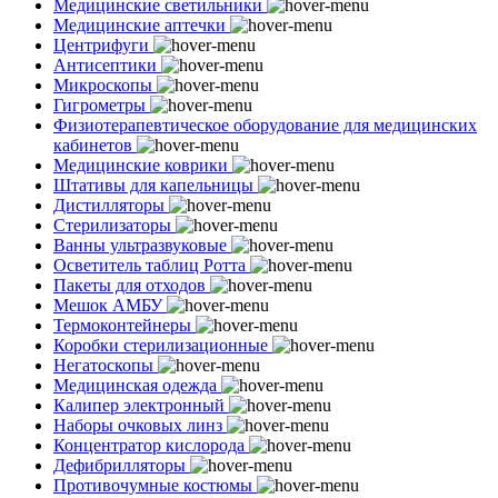
Медицинские светильники
Медицинские аптечки
Центрифуги
Антисептики
Микроскопы
Гигрометры
Физиотерапевтическое оборудование для медицинских
кабинетов
Медицинские коврики
Штативы для капельницы
Дистилляторы
Стерилизаторы
Ванны ультразвуковые
Осветитель таблиц Ротта
Пакеты для отходов
Мешок АМБУ
Термоконтейнеры
Коробки стерилизационные
Негатоскопы
Медицинская одежда
Калипер электронный
Наборы очковых линз
Концентратор кислорода
Дефибрилляторы
Противочумные костюмы