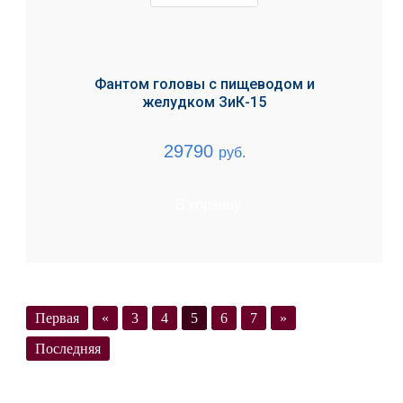
Фантом головы с пищеводом и
желудком ЗиК-15
29790
руб.
В корзину
Первая
«
3
4
5
6
7
»
Последняя