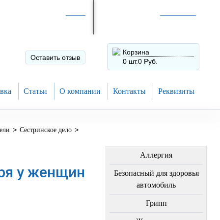
Интернет-магазин по
России
Интернет-магазин в
Н.Новгороде
8 (910) 794-80-28
+7 (831) 410-75-00
Корзина
Оставить отзыв
0 шт.
0 Руб.
вка
Статьи
О компании
Контакты
Реквизиты
>
>
ели
Сестринское дело
ЛЕЧЕНИЕ БОЛЕЗНЕЙ
Аллергия
ря у женщин
Безопасный для здоровья
автомобиль
Грипп