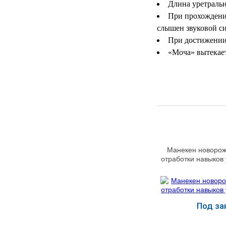
Длина уретральн
МЕДИЦИНСКИЕ
При прохождении
▼
ИНСТРУМЕНТЫ
слышен звуковой с
При достижении 
ЛАБОРАТОРНАЯ
▼
«Моча» вытекает
МЕБЕЛЬ
МАССАЖНОЕ
▼
ОБОРУДОВАНИЕ
ДОМАШНЯЯ
▼
ЭКОЛОГИЯ
УХОД ЗА БОЛЬНЫМИ
▼
Манекен новорож
отработки навыков
СЕНСОРНОЕ
▼
ОБОРУДОВАНИЕ
НАГЛЯДНЫЕ ПОСОБИЯ
▼
Под за
ОБОРУДОВАНИЕ ДЛЯ