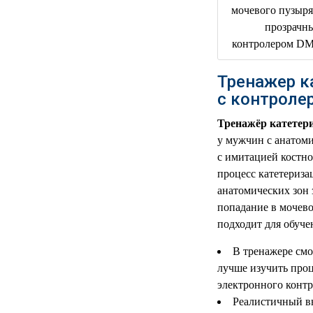
РЕАНИМАЦИОННЫЕ
ДОМАШНЯЯ
▼
МЕДТЕХНИКА
Тренажер к
ОРТОПЕДИЯ
▼
с контрол
ДИЕТОЛОГИЯ
▼
Тренажёр катетер
у мужчин с анатом
КОСМЕТОЛОГИЯ
▼
с имитацией костно
процесс катетериза
ЖЕНСКОЕ ЗДОРОВЬЕ
▼
анатомических зон 
попадание в мочево
ДЕТСКОЕ ЗДОРОВЬЕ
▼
подходит для обуч
ИНВАЛИДНАЯ
▼
В тренажере смо
ТЕХНИКА
лучше изучить проц
электронного контр
ДИАГНОСТИКА
▼
ОРГАНИЗМА
Реалистичный в