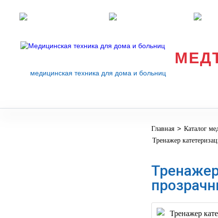
Розничные магазины
Перезвоните мне
med
МЕД
медицинская техника для дома и больниц
>
Главная
Каталог ме
МЕДИЦИНСКОЕ
▼
Тренажер катетериза
ОБОРУДОВАНИЕ
ОСНАЩЕНИЕ
Тренажер
МЕДИЦИНСКОГО
▼
прозрач
КАБИНЕТА
МАНЕКЕНЫ
ТРЕНАЖЕРЫ
▼