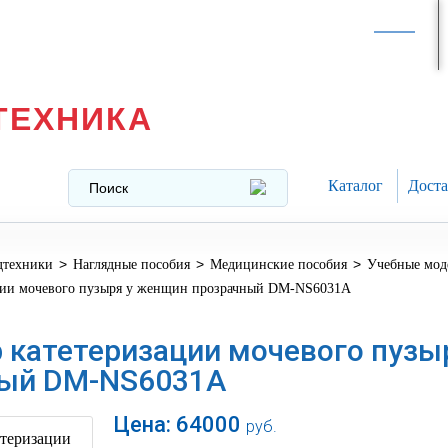
Интернет-магазин в
Москве
texnika@mail.ru
8 (499) 391-37-29
ТЕХНИКА
Каталог
Доста
>
>
>
дтехники
Наглядные пособия
Медицинские пособия
Учебные мод
ции мочевого пузыря у женщин прозрачный DM-NS6031A
 катетеризации мочевого пузы
ный DM-NS6031A
Цена:
64000
руб.