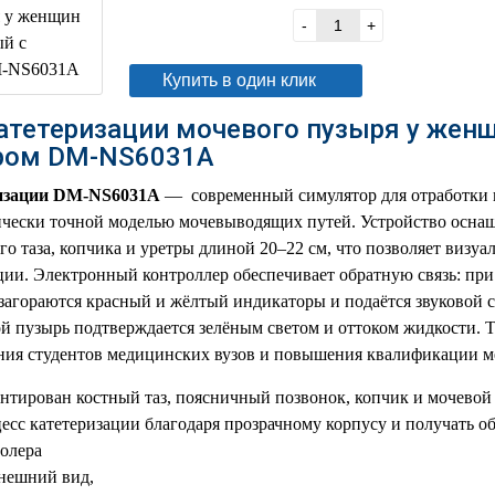
В корзину
-
+
Купить в один клик
атетеризации мочевого пузыря у жен
ером DM-NS6031A
изации DM-NS6031A
— современный симулятор для отработки н
ически точной моделью мочевыводящих путей. Устройство осна
го таза, копчика и уретры длиной 20–22 см, что позволяет визуа
ции. Электронный контроллер обеспечивает обратную связь: п
загораются красный и жёлтый индикаторы и подаётся звуковой с
й пузырь подтверждается зелёным светом и оттоком жидкости. 
ения студентов медицинских вузов и повышения квалификации м
нтирован костный таз, поясничный позвонок, копчик и мочевой 
есс катетеризации благодаря прозрачному корпусу и получать о
олера
нешний вид,