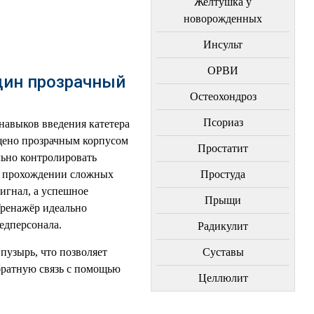
Желтушка у
новорожденных
Инсульт
ОРВИ
щин прозрачный
Остеохондроз
Пcориаз
авыков введения катетера
щено прозрачным корпусом
Простатит
льно контролировать
ри прохождении сложных
Простуда
игнал, а успешное
Прыщи
Тренажёр идеально
едперсонала.
Радикулит
пузырь, что позволяет
Суставы
братную связь с помощью
Целлюлит