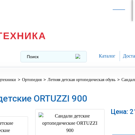
Интернет-магазин в
Москве
texnika@mail.ru
8 (499) 391-37-29
ТЕХНИКА
Каталог
Доста
>
>
>
дтехники
Ортопедия
Летняя детская ортопедическая обувь
Сандал
детские ORTUZZI 900
Цена:
2