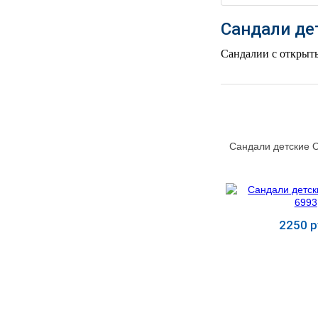
РЕАНИМАЦИОННЫЕ
Сандали де
ДОМАШНЯЯ
▼
МЕДТЕХНИКА
Сандалии с открыт
ОРТОПЕДИЯ
▼
ДИЕТОЛОГИЯ
▼
Сандали детские 
КОСМЕТОЛОГИЯ
▼
ЖЕНСКОЕ ЗДОРОВЬЕ
▼
ДЕТСКОЕ ЗДОРОВЬЕ
▼
2250 р
ИНВАЛИДНАЯ
Купит
▼
ТЕХНИКА
ДИАГНОСТИКА
▼
ОРГАНИЗМА