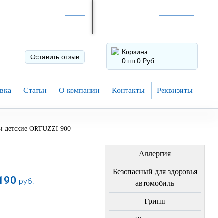
Интернет-магазин по
России
Интернет-магазин в
Н.Новгороде
8 (910) 794-80-28
+7 (831) 410-75-00
Корзина
Оставить отзыв
0 шт.
0 Руб.
вка
Статьи
О компании
Контакты
Реквизиты
и детские ORTUZZI 900
ЛЕЧЕНИЕ БОЛЕЗНЕЙ
Аллергия
Безопасный для здоровья
190
руб.
автомобиль
В корзину
Грипп