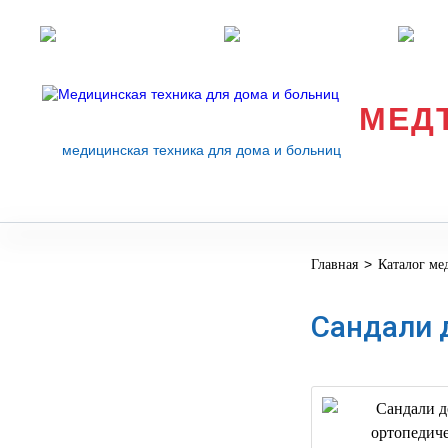
Розничные магазины
Перезвоните мне
med
МЕД
медицинская техника для дома и больниц
>
Главная
Каталог ме
МЕДИЦИНСКОЕ
▼
ОБОРУДОВАНИЕ
Сандали 
ОСНАЩЕНИЕ
МЕДИЦИНСКОГО
▼
КАБИНЕТА
МАНЕКЕНЫ
ТРЕНАЖЕРЫ
▼