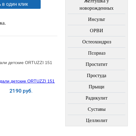
Желтушка у
 в один клик
новорожденных
Инсульт
ка.
ОРВИ
Остеохондроз
Пcориаз
али детские ORTUZZI 151
Простатит
Простуда
Прыщи
2190 руб.
Радикулит
Купить
Суставы
Целлюлит