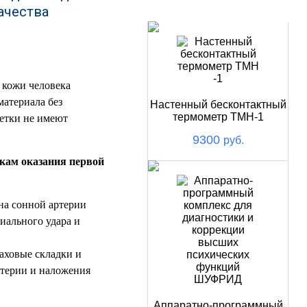
НОВИНКИ
ачества
 кожи человека
материала без
Настенный бесконтактный
термометр ТМН-1
етки не имеют
9300
руб.
кам оказания первой
на сонной артерии
иального удара и
аховые складки и
ртерии и наложения
Аппаратно-программный