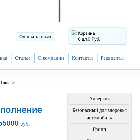
Интернет-магазин по
России
Интернет-магазин в
Н.Новгороде
8 (910) 794-80-28
+7 (831) 410-75-00
Корзина
Оставить отзыв
0 шт.
0 Руб.
вка
Статьи
О компании
Контакты
Реквизиты
>
 Гоша
ЛЕЧЕНИЕ БОЛЕЗНЕЙ
Аллергия
сполнение
Безопасный для здоровья
автомобиль
55000
руб.
Грипп
В корзину