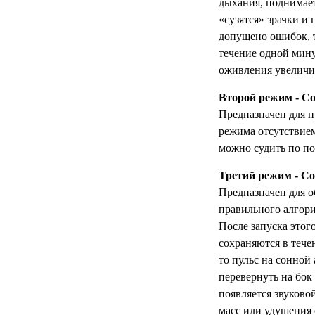
дыхания, поднимает
«сузятся» зрачки и
допущено ошибок, т
течение одной мину
оживления увелич
Второй режим - С
Предназначен для п
режима отсутствие
можно судить по п
Третий режим - С
Предназначен для о
правильного алгор
После запуска этог
сохраняются в тече
то пульс на сонной
перевернуть на бок 
появляется звуково
масс или удушения