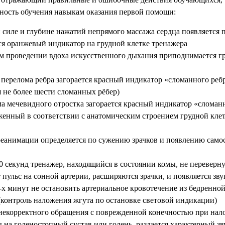
ность обучения навыкам оказания первой помощи:
 силе и глубине нажатий непрямого массажа сердца появляется 
тся оранжевый индикатор на грудной клетке тренажера
 проведении вдоха искусственного дыхания приподнимается гру
 перелома ребра загорается красный индикатор «сломанного ребра
я не более шести сломанных рёбер)
ма мечевидного отростка загорается красный индикатор «сломан
женный в соответствии с анатомическим строением грудной клет
еанимации определяется по сужению зрачков и появлению самос
30 секунд тренажер, находящийся в состоянии комы, не переверну
т пульс на сонной артерии, расширяются зрачки, и появляется зв
2-х минут не остановить артериальное кровотечение из бедренной 
(контроль наложения жгута по остановке световой индикации)
некорректного обращения с поврежденной конечностью при нал
на голеностопный сустав или голень, раздается характерный зв