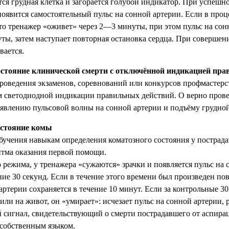
ся грудная клетка и загорается голубой индикатор. При успешн
 появится самостоятельный пульс на сонной артерии. Если в про
о тренажер «оживет» через 2—3 минуты, при этом пульс на сонн
ты, затем наступает повторная остановка сердца. При соверше
ивается.
остояние клинической смерти с отключённой индикацией пра
роведения экзаменов, соревнований или конкурсов профмастерст
м светодиодной индикации правильных действий. О верно пр
оявлению пульсовой волны на сонной артерии и подъёму грудно
остояние комы
бучения навыкам определения коматозного состояния у пострад
итма оказания первой помощи.
о режима, у тренажера «сужаются» зрачки и появляется пульс на 
ние 30 секунд. Если в течение этого времени был произведен пов
 артерии сохраняется в течение 10 минут. Если за контрольные 3
или на живот, он «умирает»: исчезает пульс на сонной артерии, 
й сигнал, свидетельствующий о смерти пострадавшего от аспира
 собственным языком.