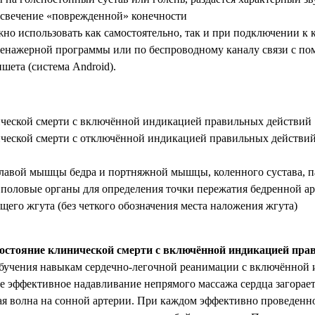
 свечение «поврежденной» конечности
но использовать как самостоятельно, так и при подключении к 
ренажерной программы или по беспроводному каналу связи с п
шета (система Android).
ической смерти с включённой индикацией правильных действий
ческой смерти с отключённой индикацией правильных действий
лавой мышцы бедра и портняжной мышцы, коленного сустава, п
половые органы для определения точки пережатия бедренной а
его жгута (без четкого обозначения места наложения жгута)
остояние клинической смерти с включённой индикацией пра
обучения навыкам сердечно-легочной реанимации с включённой
е эффективное надавливание непрямого массажа сердца загорае
ая волна на сонной артерии. При каждом эффективно проведенн