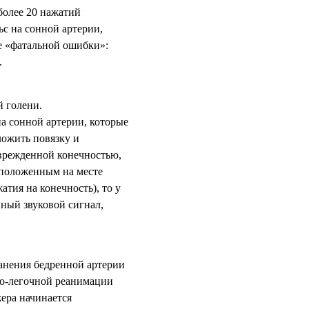
более 20 нажатий
ьс на сонной артерии,
е «фатальной ошибки»:
.
й голени.
на сонной артерии, которые
ложить повязку и
оврежденной конечностью,
сположенным на месте
тия на конечность), то у
нный звуковой сигнал,
ранения бедренной артерии
но-легочной реанимации
жера начинается