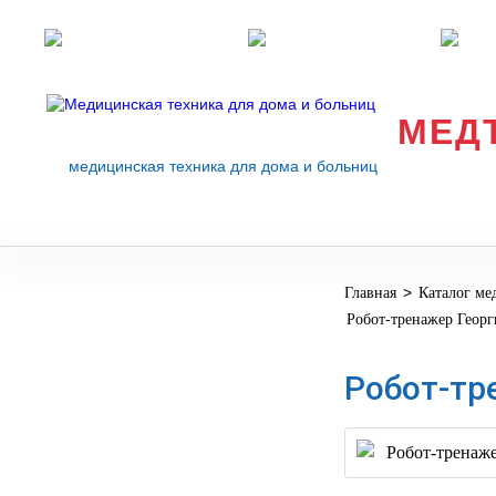
Розничные магазины
Перезвоните мне
med
МЕД
медицинская техника для дома и больниц
>
Главная
Каталог ме
МЕДИЦИНСКОЕ
▼
Робот-тренажер Геор
ОБОРУДОВАНИЕ
ОСНАЩЕНИЕ
Робот-тр
МЕДИЦИНСКОГО
▼
КАБИНЕТА
МАНЕКЕНЫ
ТРЕНАЖЕРЫ
▼