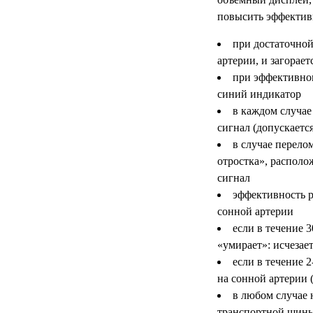
повысить эффектив
при достаточной
артерии, и загорае
при эффективном
синий индикатор
в каждом случае
сигнал (допускаетс
в случае перело
отростка», располо
сигнал
эффективность р
сонной артерии
если в течение 
«умирает»: исчезае
если в течение 
на сонной артерии 
в любом случае 
транспортной шины 