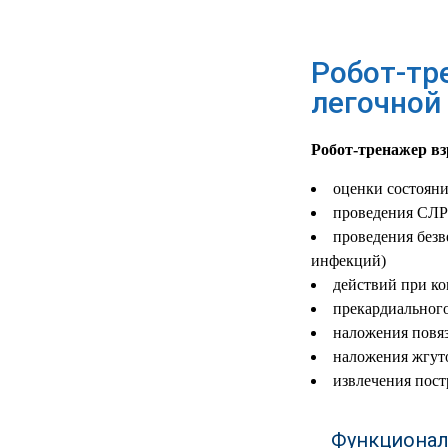
РЕАНИМАЦИОННЫЕ
ДОМАШНЯЯ
▼
Робот-тр
МЕДТЕХНИКА
легочной
ОРТОПЕДИЯ
▼
Робот-тренажер вз
ДИЕТОЛОГИЯ
▼
оценки состояни
КОСМЕТОЛОГИЯ
▼
проведения СЛР 
проведения безв
ЖЕНСКОЕ ЗДОРОВЬЕ
▼
инфекций)
действий при ко
ДЕТСКОЕ ЗДОРОВЬЕ
▼
прекардиального
наложения повяз
ИНВАЛИДНАЯ
наложения жгуто
▼
ТЕХНИКА
извлечения пост
ДИАГНОСТИКА
▼
ОРГАНИЗМА
Функционал