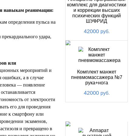
комплекс для диагностики
ия навыкам реанимации:
и коррекции высших
психических функций
ШУФРИД
кам определения пульса на
42000
руб.
 прекардиального удара,
ров или
ационных мероприятий и
Комплект манжет
пневмомассажера №7
 ошибках, а в случае
рука+нога
еловека — появление
 останавливается
42000
руб.
ономность от электросети
вать его для проведения
ение к смартфону или
ХИТ
проведении экзаменов,
астизоля и превращено в
то позволяет значительно