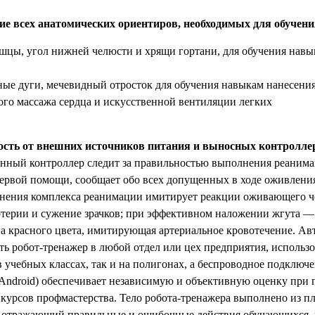
ие всех анатомических ориентиров, необходимых для обучен
цы, угол нижней челюсти и хрящи гортани, для обучения навы
ые дуги, мечевидный отросток для обучения навыкам нанесения
го массажа сердца и искусственной вентиляции легких
ость от внешних источников питания и выносных контролле
нный контроллер следит за правильностью выполнения реаним
ервой помощи, сообщает обо всех допущенных в ходе оживления
нения комплекса реанимации имитирует реакции оживающего ч
ртерии и сужение зрачков; при эффективном наложении жгута —
 красного цвета, имитирующая артериальное кровотечение. Авт
ть робот-тренажер в любой отдел или цех предприятия, использо
в учебных классах, так и на полигонах, а беспроводное подключ
Android) обеспечивает независимую и объективную оценку при 
курсов профмастерства. Тело робота-тренажера выполнено из пл
 отражающий правильные и ошибочные действия обучающихся, ч