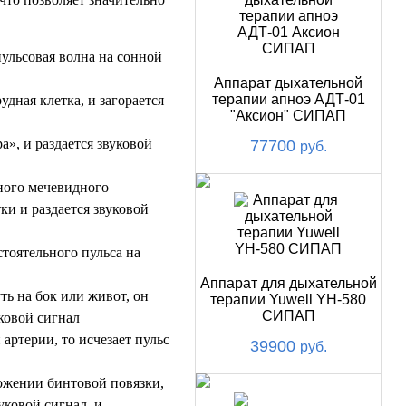
пульсовая волна на сонной
Аппарат дыхательной
терапии апноэ АДТ-01
дная клетка, и загорается
"Аксион" СИПАП
», и раздается звуковой
77700
руб.
ного мечевидного
ки и раздается звуковой
тоятельного пульса на
Аппарат для дыхательной
ть на бок или живот, он
терапии Yuwell YH-580
СИПАП
уковой сигнал
артерии, то исчезает пульс
39900
руб.
ожении бинтовой повязки,
уковой сигнал, и