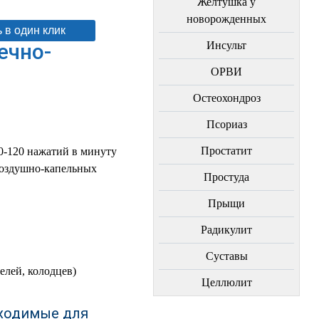
Желтушка у
новорожденных
 в один клик
ечно-
Инсульт
ОРВИ
Остеохондроз
Пcориаз
Простатит
0-120 нажатий в минуту
воздушно-капельных
Простуда
Прыщи
Радикулит
Суставы
елей, колодцев)
Целлюлит
бходимые для