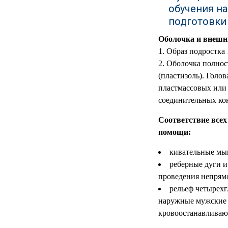
обучения н
МЕДИЦИНСКИЕ
▼
подготовки
ИНСТРУМЕНТЫ
Оболочка и внешн
ЛАБОРАТОРНАЯ
▼
1. Образ подростка 
МЕБЕЛЬ
2. Оболочка полно
(пластизоль). Голо
МАССАЖНОЕ
▼
ОБОРУДОВАНИЕ
пластмассовых или 
соединительных кон
ДОМАШНЯЯ
▼
ЭКОЛОГИЯ
Соответствие всех
помощи:
УХОД ЗА БОЛЬНЫМИ
▼
кивательные мы
СЕНСОРНОЕ
реберные дуги и
▼
ОБОРУДОВАНИЕ
проведения непрям
рельеф четырехг
НАГЛЯДНЫЕ ПОСОБИЯ
▼
наружные мужские 
кровоостанавливающ
ОБОРУДОВАНИЕ ДЛЯ