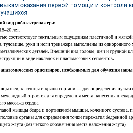
авыкам оказания первой помощи и контроля к
 учащихся
ий вид робота-тренажера:
18–20 лет.
стью соответствует тактильным ощущениям пластичной и мягкой
ва, туловище, руки и ноги тренажера выполнены из однородного 
металлических деталей. Внешний вид головы, шеи и грудной кл
струкций в виде накладок и пластмассовых сегментов.
 анатомических ориентиров, необходимых для обучения навы
шцы шеи, ключицы и хрящи гортани — для определения пульса 
 мечевидный отросток для определения места нанесения прекард
ого массажа сердца
лавой мышцы бедра и портняжной мышцы, коленного сустава, п
половые органы для определения точки пережатия бедренной а
его жгута (без четкого обозначения места наложения жгута)