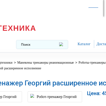
Интернет-магазин в
Москве
texnika@mail.ru
8 (499) 391-37-29
ТЕХНИКА
Каталог
Доста
>
>
дтехники
Манекены тренажеры реанимационные
Роботы-тренажеры
гий расширенное исполнение
енажер Георгий расширенное и
Цена:
4