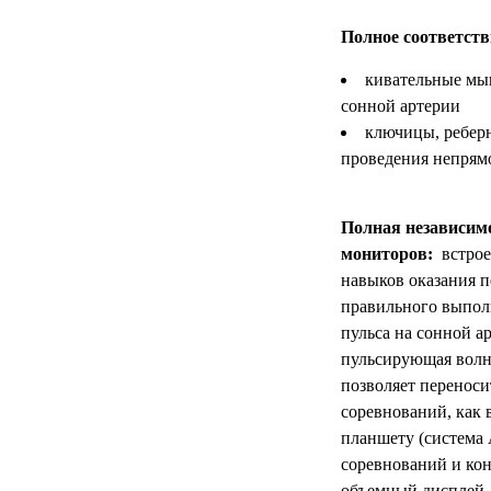
УЧЕБНЫХ
▼
УЧРЕЖДЕНИЙ
Полное соответств
ОРТОПЕДИЧЕСКИЙ
кивательные мыш
▼
МАГАЗИН Г.МОСКВА
сонной артерии
ключицы, реберн
проведения непрямо
Полная независим
мониторов:
встрое
навыков оказания п
правильного выпол
пульса на сонной а
пульсирующая волна
позволяет переноси
соревнований, как 
планшету (система 
соревнований и кон
объемный дисплей,