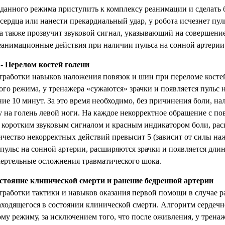
 данного режима приступить к комплексу реанимации и сделать 
сердца или нанести прекардиальный удар, у робота исчезнет пул
 а также прозвучит звуковой сигнал, указывающий на совершени
еанимационные действия при наличии пульса на сонной артерии
- Перелом костей голени
тработки навыков наложения повязок и шин при переломе косте
ого режима, у тренажера «сужаются» зрачки и появляется пульс 
ние 10 минут. За это время необходимо, без причинения боли, на
на голень левой ноги. На каждое некорректное обращение с п
т коротким звуковым сигналом и красным индикатором боли, ра
ичество некорректных действий превысит 5 (зависит от силы нажа
 пульс на сонной артерии, расширяются зрачки и появляется дли
ертельные осложнения травматического шока.
тояние клинической смерти и ранение бедренной артерии
тработки тактики и навыков оказания первой помощи в случае 
аходящегося в состоянии клинической смерти. Алгоритм сердеч
ому режиму, за исключением того, что после оживления, у трена