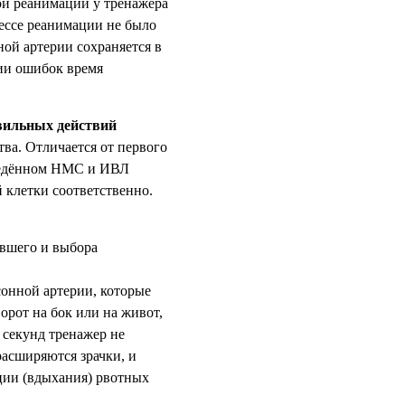
ой реанимации у тренажера
цессе реанимации не было
ой артерии сохраняется в
нии ошибок время
вильных действий
ва. Отличается от первого
оведённом НМС и ИВЛ
й клетки соответственно.
авшего и выбора
сонной артерии, которые
орот на бок или на живот,
0 секунд тренажер не
расширяются зрачки, и
ции (вдыхания) рвотных