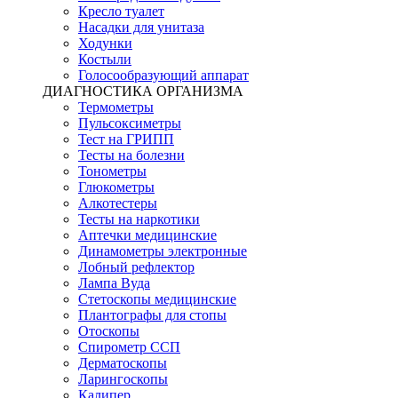
Кресло туалет
Насадки для унитаза
Ходунки
Костыли
Голосообразующий аппарат
ДИАГНОСТИКА ОРГАНИЗМА
Термометры
Пульсоксиметры
Тест на ГРИПП
Тесты на болезни
Тонометры
Глюкометры
Алкотестеры
Тесты на наркотики
Аптечки медицинские
Динамометры электронные
Лобный рефлектор
Лампа Вуда
Стетоскопы медицинские
Плантографы для стопы
Отоскопы
Спирометр ССП
Дерматоскопы
Ларингоскопы
Калипер