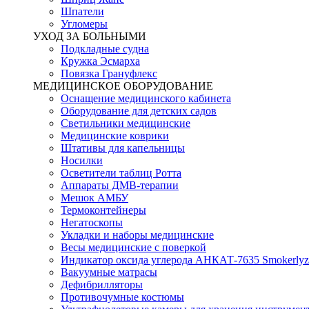
Шпатели
Угломеры
УХОД ЗА БОЛЬНЫМИ
Подкладные судна
Кружка Эсмарха
Повязка Грануфлекс
МЕДИЦИНСКОЕ ОБОРУДОВАНИЕ
Оснащение медицинского кабинета
Оборудование для детских садов
Светильники медицинские
Медицинские коврики
Штативы для капельницы
Носилки
Осветители таблиц Ротта
Аппараты ДМВ-терапии
Мешок АМБУ
Термоконтейнеры
Негатоскопы
Укладки и наборы медицинские
Весы медицинские с поверкой
Индикатор оксида углерода АНКАТ-7635 Smokerlyz
Вакуумные матрасы
Дефибрилляторы
Противочумные костюмы