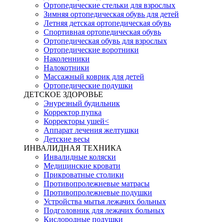
Ортопедические стельки для взрослых
Зимняя ортопедическая обувь для детей
Летняя детская ортопедическая обувь
Спортивная ортопедическая обувь
Ортопедическая обувь для взрослых
Ортопедические воротники
Наколенники
Налокотники
Массажный коврик для детей
Ортопедические подушки
ДЕТСКОЕ ЗДОРОВЬЕ
Энурезный будильник
Корректор пупка
Корректоры ушей<
Аппарат лечения желтушки
Детские весы
ИНВАЛИДНАЯ ТЕХНИКА
Инвалидные коляски
Медицинские кровати
Прикроватные столики
Противопролежневые матрасы
Противопролежневые подушки
Устройства мытья лежачих больных
Подголовник для лежачих больных
Кислородные подушки