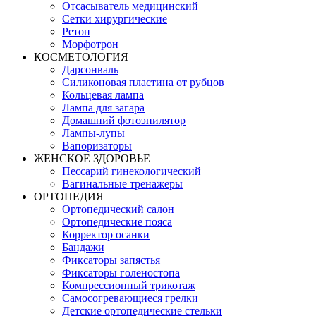
Отсасыватель медицинский
Сетки хирургические
Ретон
Морфотрон
КОСМЕТОЛОГИЯ
Дарсонваль
Силиконовая пластина от рубцов
Кольцевая лампа
Лампа для загара
Домашний фотоэпилятор
Лампы-лупы
Вапоризаторы
ЖЕНСКОЕ ЗДОРОВЬЕ
Пессарий гинекологический
Вагинальные тренажеры
ОРТОПЕДИЯ
Ортопедический салон
Ортопедические пояса
Корректор осанки
Бандажи
Фиксаторы запястья
Фиксаторы голеностопа
Компрессионный трикотаж
Самосогревающиеся грелки
Детские ортопедические стельки