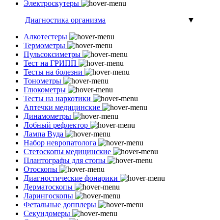
Электроскутеры
Диагностика организма
▼
Алкотестеры
Термометры
Пульсоксиметры
Тест на ГРИПП
Тесты на болезни
Тонометры
Глюкометры
Тесты на наркотики
Аптечки медицинские
Динамометры
Лобный рефлектор
Лампа Вуда
Набор невропатолога
Стетоскопы медицинские
Плантографы для стопы
Отоскопы
Диагностические фонарики
Дерматоскопы
Ларингоскопы
Фетальные допплеры
Секундомеры