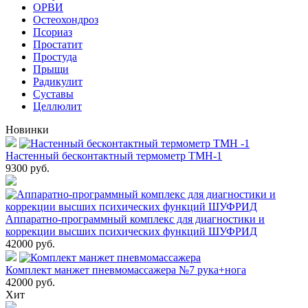
ОРВИ
Остеохондроз
Пcориаз
Простатит
Простуда
Прыщи
Радикулит
Суставы
Целлюлит
Новинки
Настенный бесконтактный термометр ТМН-1
9300
руб.
Аппаратно-программный комплекс для диагностики и
коррекции высших психических функций ШУФРИД
42000
руб.
Комплект манжет пневмомассажера №7 рука+нога
42000
руб.
Хит