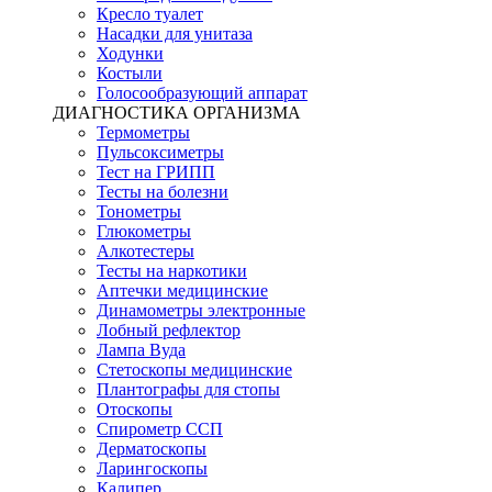
Кресло туалет
Насадки для унитаза
Ходунки
Костыли
Голосообразующий аппарат
ДИАГНОСТИКА ОРГАНИЗМА
Термометры
Пульсоксиметры
Тест на ГРИПП
Тесты на болезни
Тонометры
Глюкометры
Алкотестеры
Тесты на наркотики
Аптечки медицинские
Динамометры электронные
Лобный рефлектор
Лампа Вуда
Стетоскопы медицинские
Плантографы для стопы
Отоскопы
Спирометр ССП
Дерматоскопы
Ларингоскопы
Калипер