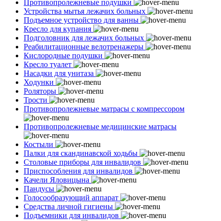
Противопролежневые подушки
Устройства мытья лежачих больных
Подъемное устройство для ванны
Кресло для купания
Подголовник для лежачих больных
Реабилитационные велотренажеры
Кислородные подушки
Кресло туалет
Насадки для унитаза
Ходунки
Роляторы
Трости
Противопролежневые матрасы с компрессором
Противопролежневые медицинские матрасы
Костыли
Палки для скандинавской ходьбы
Столовые приборы для инвалидов
Приспособления для инвалидов
Качели Яловицына
Пандусы
Голосообразующий аппарат
Средства личной гигиены
Подъемники для инвалидов