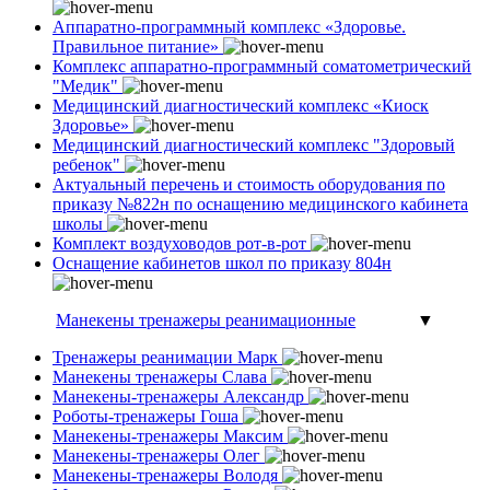
Аппаратно-программный комплекс «Здоровье.
Правильное питание»
Комплекс аппаратно-программный соматометрический
"Медик"
Медицинский диагностический комплекс «Киоск
Здоровье»
Медицинский диагностический комплекс "Здоровый
ребенок"
Актуальный перечень и стоимость оборудования по
приказу №822н по оснащению медицинского кабинета
школы
Комплект воздуховодов рот-в-рот
Оснащение кабинетов школ по приказу 804н
Манекены тренажеры реанимационные
▼
Тренажеры реанимации Марк
Манекены тренажеры Слава
Манекены-тренажеры Александр
Роботы-тренажеры Гоша
Манекены-тренажеры Максим
Манекены-тренажеры Олег
Манекены-тренажеры Володя