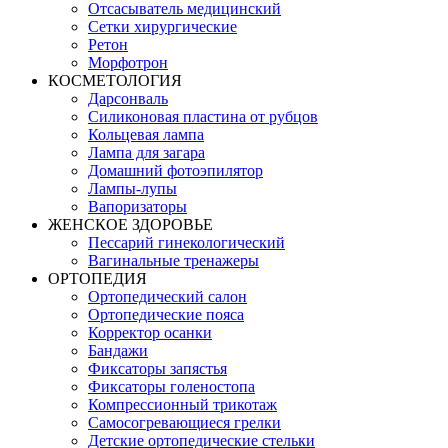
Отсасыватель медицинский
Сетки хирургические
Ретон
Морфотрон
КОСМЕТОЛОГИЯ
Дарсонваль
Силиконовая пластина от рубцов
Кольцевая лампа
Лампа для загара
Домашний фотоэпилятор
Лампы-лупы
Вапоризаторы
ЖЕНСКОЕ ЗДОРОВЬЕ
Пессарий гинекологический
Вагинальные тренажеры
ОРТОПЕДИЯ
Ортопедический салон
Ортопедические пояса
Корректор осанки
Бандажи
Фиксаторы запястья
Фиксаторы голеностопа
Компрессионный трикотаж
Самосогревающиеся грелки
Детские ортопедические стельки