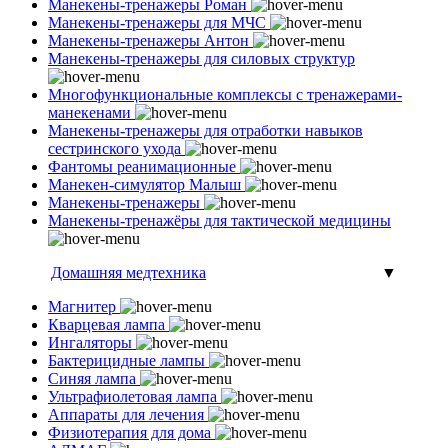
Манекены-тренажеры Роман
Манекены-тренажеры для МЧС
Манекены-тренажеры Антон
Манекены-тренажеры для силовых структур
Многофункциональные комплексы с тренажерами-
манекенами
Манекены-тренажеры для отработки навыков
сестринского ухода
Фантомы реанимационные
Манекен-симулятор Малыш
Манекены-тренажеры
Манекены-тренажёры для тактической медицины
Домашняя медтехника
▼
Магнитер
Кварцевая лампа
Ингаляторы
Бактерицидные лампы
Синяя лампа
Ультрафиолетовая лампа
Аппараты для лечения
Физиотерапия для дома