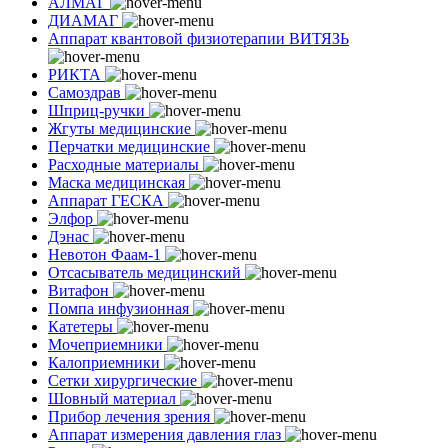
АЛМАГ
ДИАМАГ
Аппарат квантовой физиотерапии ВИТЯЗЬ
РИКТА
Самоздрав
Шприц-ручки
Жгуты медицинские
Перчатки медицинские
Расходные материалы
Маска медицинская
Аппарат ГЕСКА
Элфор
Дэнас
Невотон Фаам-1
Отсасыватель медицинский
Витафон
Помпа инфузионная
Катетеры
Мочеприемники
Калоприемники
Сетки хирургические
Шовный материал
Прибор лечения зрения
Аппарат измерения давления глаз