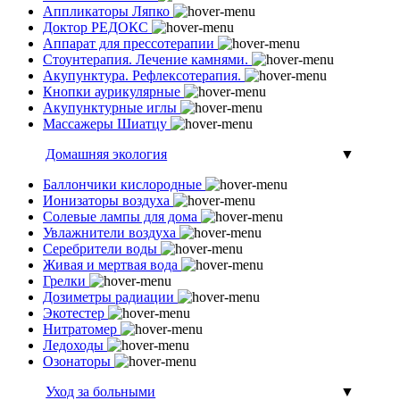
Аппликаторы Ляпко
Доктор РЕДОКС
Аппарат для прессотерапии
Стоунтерапия. Лечение камнями.
Акупунктура. Рефлексотерапия.
Кнопки аурикулярные
Акупунктурные иглы
Массажеры Шиатцу
Домашняя экология
▼
Баллончики кислородные
Ионизаторы воздуха
Солевые лампы для дома
Увлажнители воздуха
Серебрители воды
Живая и мертвая вода
Грелки
Дозиметры радиации
Экотестер
Нитратомер
Ледоходы
Озонаторы
Уход за больными
▼