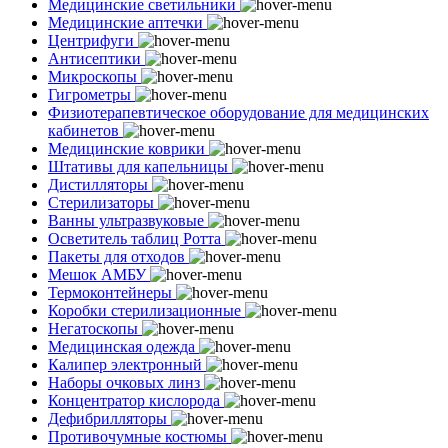
Медицинские светильники
Медицинские аптечки
Центрифуги
Антисептики
Микроскопы
Гигрометры
Физиотерапевтическое оборудование для медицинских
кабинетов
Медицинские коврики
Штативы для капельницы
Дистилляторы
Стерилизаторы
Ванны ультразвуковые
Осветитель таблиц Ротта
Пакеты для отходов
Мешок АМБУ
Термоконтейнеры
Коробки стерилизационные
Негатоскопы
Медицинская одежда
Калипер электронный
Наборы очковых линз
Концентратор кислорода
Дефибрилляторы
Противочумные костюмы