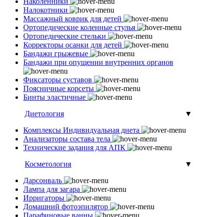
Наколенники
Налокотники
Массажный коврик для детей
Ортопедические коленные стулья
Ортопедические стельки
Корректоры осанки для детей
Бандажи грыжевые
Бандажи при опущении внутренних органов
Фиксаторы суставов
Поясничные корсеты
Бинты эластичные
Диетология
▼
Комплексы Индивидуальная диета
Анализаторы состава тела
Технические задания для АПК
Косметология
▼
Дарсонваль
Лампа для загара
Ирригаторы
Домашний фотоэпилятор
Парафиновые ванны