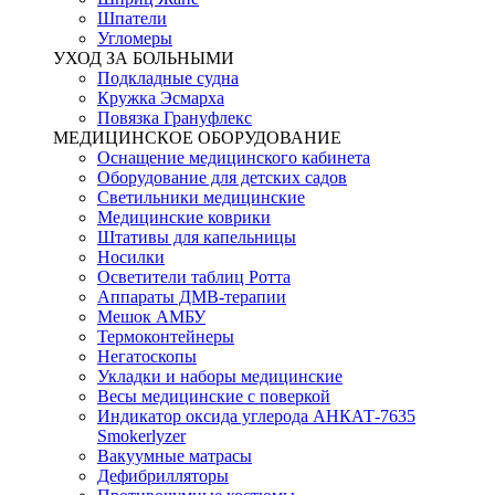
Шпатели
Угломеры
УХОД ЗА БОЛЬНЫМИ
Подкладные судна
Кружка Эсмарха
Повязка Грануфлекс
МЕДИЦИНСКОЕ ОБОРУДОВАНИЕ
Оснащение медицинского кабинета
Оборудование для детских садов
Светильники медицинские
Медицинские коврики
Штативы для капельницы
Носилки
Осветители таблиц Ротта
Аппараты ДМВ-терапии
Мешок АМБУ
Термоконтейнеры
Негатоскопы
Укладки и наборы медицинские
Весы медицинские с поверкой
Индикатор оксида углерода АНКАТ-7635
Smokerlyzer
Вакуумные матрасы
Дефибрилляторы