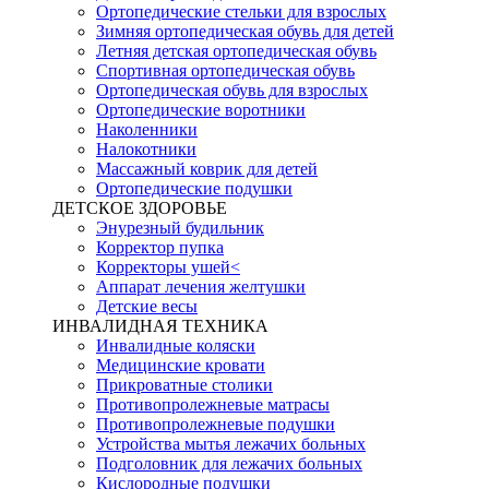
Ортопедические стельки для взрослых
Зимняя ортопедическая обувь для детей
Летняя детская ортопедическая обувь
Спортивная ортопедическая обувь
Ортопедическая обувь для взрослых
Ортопедические воротники
Наколенники
Налокотники
Массажный коврик для детей
Ортопедические подушки
ДЕТСКОЕ ЗДОРОВЬЕ
Энурезный будильник
Корректор пупка
Корректоры ушей<
Аппарат лечения желтушки
Детские весы
ИНВАЛИДНАЯ ТЕХНИКА
Инвалидные коляски
Медицинские кровати
Прикроватные столики
Противопролежневые матрасы
Противопролежневые подушки
Устройства мытья лежачих больных
Подголовник для лежачих больных
Кислородные подушки