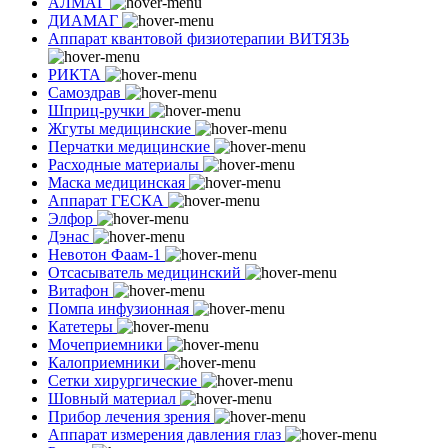
АЛМАГ
ДИАМАГ
Аппарат квантовой физиотерапии ВИТЯЗЬ
РИКТА
Самоздрав
Шприц-ручки
Жгуты медицинские
Перчатки медицинские
Расходные материалы
Маска медицинская
Аппарат ГЕСКА
Элфор
Дэнас
Невотон Фаам-1
Отсасыватель медицинский
Витафон
Помпа инфузионная
Катетеры
Мочеприемники
Калоприемники
Сетки хирургические
Шовный материал
Прибор лечения зрения
Аппарат измерения давления глаз