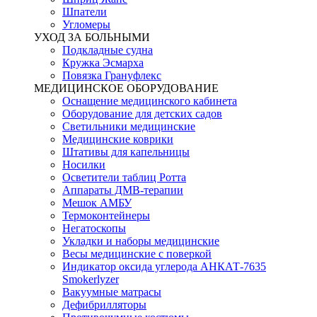
Шпатели
Угломеры
УХОД ЗА БОЛЬНЫМИ
Подкладные судна
Кружка Эсмарха
Повязка Грануфлекс
МЕДИЦИНСКОЕ ОБОРУДОВАНИЕ
Оснащение медицинского кабинета
Оборудование для детских садов
Светильники медицинские
Медицинские коврики
Штативы для капельницы
Носилки
Осветители таблиц Ротта
Аппараты ДМВ-терапии
Мешок АМБУ
Термоконтейнеры
Негатоскопы
Укладки и наборы медицинские
Весы медицинские с поверкой
Индикатор оксида углерода АНКАТ-7635
Smokerlyzer
Вакуумные матрасы
Дефибрилляторы