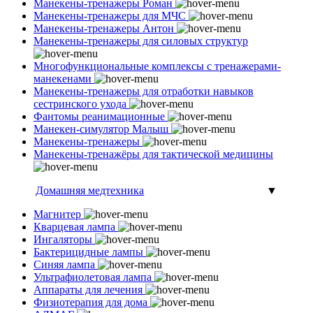
Манекены-тренажеры Роман
Манекены-тренажеры для МЧС
Манекены-тренажеры Антон
Манекены-тренажеры для силовых структур
Многофункциональные комплексы с тренажерами-
манекенами
Манекены-тренажеры для отработки навыков
сестринского ухода
Фантомы реанимационные
Манекен-симулятор Малыш
Манекены-тренажеры
Манекены-тренажёры для тактической медицины
Домашняя медтехника
▼
Магнитер
Кварцевая лампа
Ингаляторы
Бактерицидные лампы
Синяя лампа
Ультрафиолетовая лампа
Аппараты для лечения
Физиотерапия для дома