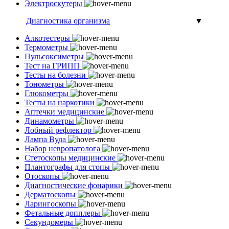
Электроскутеры
Диагностика организма
▼
Алкотестеры
Термометры
Пульсоксиметры
Тест на ГРИПП
Тесты на болезни
Тонометры
Глюкометры
Тесты на наркотики
Аптечки медицинские
Динамометры
Лобный рефлектор
Лампа Вуда
Набор невропатолога
Стетоскопы медицинские
Плантографы для стопы
Отоскопы
Диагностические фонарики
Дерматоскопы
Ларингоскопы
Фетальные допплеры
Секундомеры