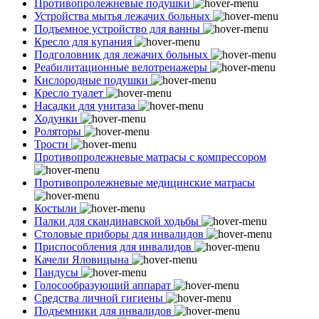
Противопролежневые подушки
Устройства мытья лежачих больных
Подъемное устройство для ванны
Кресло для купания
Подголовник для лежачих больных
Реабилитационные велотренажеры
Кислородные подушки
Кресло туалет
Насадки для унитаза
Ходунки
Роляторы
Трости
Противопролежневые матрасы с компрессором
Противопролежневые медицинские матрасы
Костыли
Палки для скандинавской ходьбы
Столовые приборы для инвалидов
Приспособления для инвалидов
Качели Яловицына
Пандусы
Голосообразующий аппарат
Средства личной гигиены
Подъемники для инвалидов