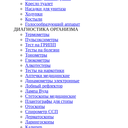
Кресло туалет
Насадки для унитаза
Ходунки
Костыли
Голосообразующий аппарат
ДИАГНОСТИКА ОРГАНИЗМА
Термометры
Пульсоксиметры
Тест на ГРИПП
Тесты на болезни
Тонометры
Глюкометры
Алкотестеры
Тесты на наркотики
Аптечки медицинские
Динамометры электронные
Лобный рефлектор
Лампа Вуда
Стетоскопы медицинские
Плантографы для стопы
Отоскопы
Спирометр ССП
Дерматоскопы
Ларингоскопы
Калипер