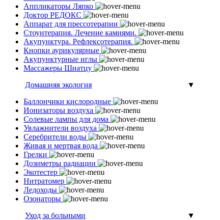
Аппликаторы Ляпко
Доктор РЕДОКС
Аппарат для прессотерапии
Стоунтерапия. Лечение камнями.
Акупунктура. Рефлексотерапия.
Кнопки аурикулярные
Акупунктурные иглы
Массажеры Шиатцу
Домашняя экология
▼
Баллончики кислородные
Ионизаторы воздуха
Солевые лампы для дома
Увлажнители воздуха
Серебрители воды
Живая и мертвая вода
Грелки
Дозиметры радиации
Экотестер
Нитратомер
Ледоходы
Озонаторы
Уход за больными
▼