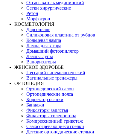
Отсасыватель медицинский
Сетки хирургические
Ретон
Морфотрон
КОСМЕТОЛОГИЯ
Дарсонваль
Силиконовая пластина от рубцов
Кольцевая лампа
Лампа для загара
Домашний фотоэпилятор
Лампы-лупы
Вапоризаторы
ЖЕНСКОЕ ЗДОРОВЬЕ
Пессарий гинекологический
Вагинальные тренажеры
ОРТОПЕДИЯ
Ортопедический салон
Ортопедические пояса
Корректор осанки
Бандажи
Фиксаторы запястья
Фиксаторы голеностопа
Компрессионный трикотаж
Самосогревающиеся грелки
Детские ортопедические стельки