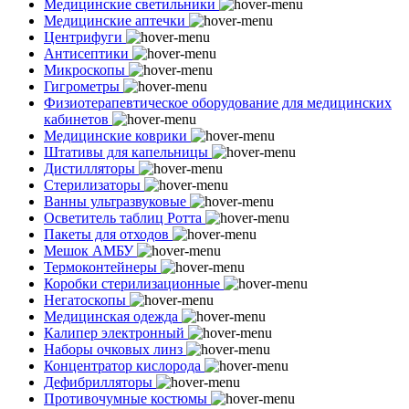
Медицинские светильники
Медицинские аптечки
Центрифуги
Антисептики
Микроскопы
Гигрометры
Физиотерапевтическое оборудование для медицинских
кабинетов
Медицинские коврики
Штативы для капельницы
Дистилляторы
Стерилизаторы
Ванны ультразвуковые
Осветитель таблиц Ротта
Пакеты для отходов
Мешок АМБУ
Термоконтейнеры
Коробки стерилизационные
Негатоскопы
Медицинская одежда
Калипер электронный
Наборы очковых линз
Концентратор кислорода
Дефибрилляторы
Противочумные костюмы