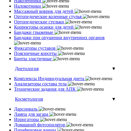
Наколенники
Налокотники
Массажный коврик для детей
Ортопедические коленные стулья
Ортопедические стельки
Корректоры осанки для детей
Бандажи грыжевые
Бандажи при опущении внутренних органов
Фиксаторы суставов
Поясничные корсеты
Бинты эластичные
Диетология
▼
Комплексы Индивидуальная диета
Анализаторы состава тела
Технические задания для АПК
Косметология
▼
Дарсонваль
Лампа для загара
Ирригаторы
Домашний фотоэпилятор
Парафиновые ванны