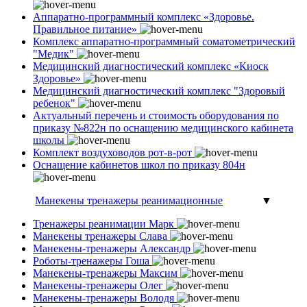
Аппаратно-программный комплекс «Здоровье.
Правильное питание»
Комплекс аппаратно-программный соматометрический
"Медик"
Медицинский диагностический комплекс «Киоск
Здоровье»
Медицинский диагностический комплекс "Здоровый
ребенок"
Актуальный перечень и стоимость оборудования по
приказу №822н по оснащению медицинского кабинета
школы
Комплект воздуховодов рот-в-рот
Оснащение кабинетов школ по приказу 804н
Манекены тренажеры реанимационные
▼
Тренажеры реанимации Марк
Манекены тренажеры Слава
Манекены-тренажеры Александр
Роботы-тренажеры Гоша
Манекены-тренажеры Максим
Манекены-тренажеры Олег
Манекены-тренажеры Володя