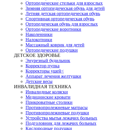
Ортопедические стельки для взрослых
Зимняя ортопедическая обувь для детей
Летняя детская ортопедическая обувь
Спортивная ортопедическая обувь
Ортопедическая обувь для взрослых
Ортопедические воротники
Наколенники
Налокотники
Массажный коврик для детей
Ортопедические подушки
ДЕТСКОЕ ЗДОРОВЬЕ
Энурезный будильник
Корректор пупка
Корректоры ушей<
Аппарат лечения желтушки
Детские весы
ИНВАЛИДНАЯ ТЕХНИКА
Инвалидные коляски
Медицинские кровати
Прикроватные столики
Противопролежневые матрасы
Противопролежневые подушки
Устройства мытья лежачих больных
Подголовник для лежачих больных
Кислородные подушки