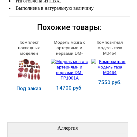
Изготовлена из ПВХ.
Выполнена в натуральную величину
Похожие товары:
Комплект
Модель мозга с
Композитная
накладных
артериями и
модель таза
моделей
нервами DM-
М0464
заболеваний и
PP1001A
повреждений
кожных покровов
КР-Н 1.01 МУ0220
7550 руб.
14700 руб.
Под заказ
Купить
Купить
Купить
ЛЕЧЕНИЕ БОЛЕЗНЕЙ
Аллергия