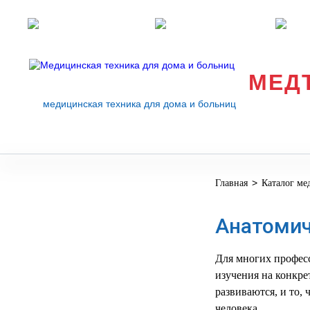
Розничные магазины
Перезвоните мне
med
МЕД
медицинская техника для дома и больниц
>
Главная
Каталог ме
МЕДИЦИНСКОЕ
▼
ОБОРУДОВАНИЕ
Анатомич
ОСНАЩЕНИЕ
МЕДИЦИНСКОГО
▼
КАБИНЕТА
Для многих професс
изучения на конкре
МАНЕКЕНЫ
развиваются, и то,
ТРЕНАЖЕРЫ
▼
человека.