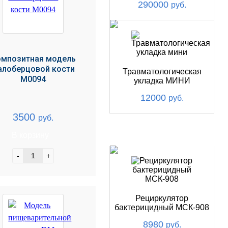
290000
руб.
омпозитная модель
алоберцовой кости
Травматологическая
М0094
укладка МИНИ
12000
руб.
3500
руб.
ХИТ
В корзину
-
+
Рециркулятор
бактерицидный МСК-908
8980
руб.