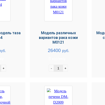
одель таза
Модель различных
Мод
64
вариантов рака кожи
с
М0121
26400
руб.
руб.
ину
В корзину
+
-
+