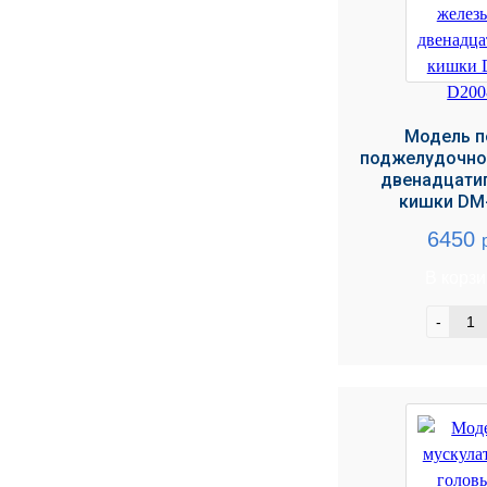
Модель п
поджелудочно
двенадцати
кишки DM
6450
В корз
-