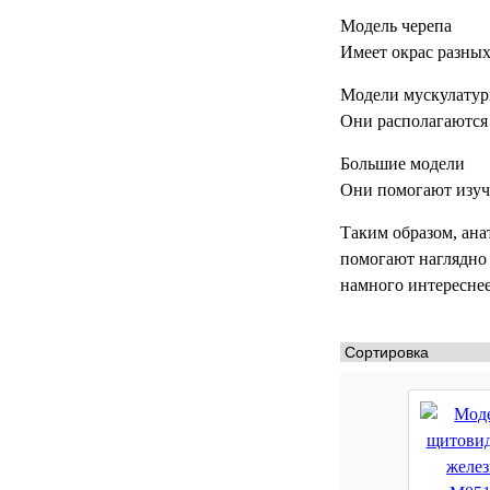
Модель черепа
МЕДИЦИНСКИЕ
▼
ИНСТРУМЕНТЫ
Имеет окрас разных
Модели мускулату
ЛАБОРАТОРНАЯ
▼
МЕБЕЛЬ
Они располагаются 
Большие модели
МАССАЖНОЕ
▼
ОБОРУДОВАНИЕ
Они помогают изуча
ДОМАШНЯЯ
Таким образом, ана
▼
ЭКОЛОГИЯ
помогают наглядно 
намного интереснее
УХОД ЗА БОЛЬНЫМИ
▼
СЕНСОРНОЕ
▼
ОБОРУДОВАНИЕ
НАГЛЯДНЫЕ ПОСОБИЯ
▼
ОБОРУДОВАНИЕ ДЛЯ