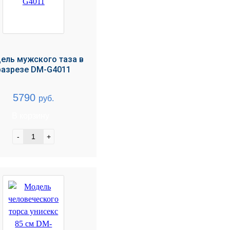
ель мужского таза в
разрезе DM-G4011
5790
руб.
В корзину
-
+