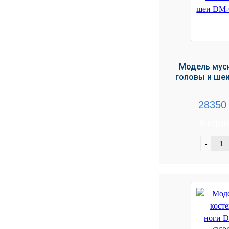
Модель мус
головы и ше
2835
В корз
-