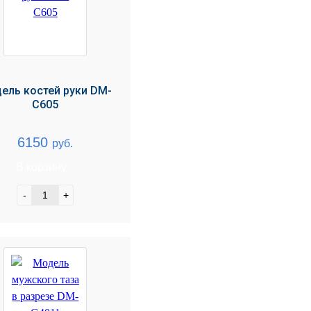
ель костей руки DM-
C605
6150
руб.
В корзину
-
+