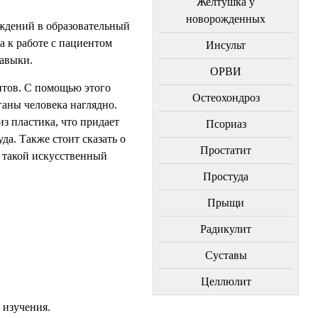
Желтушка у
новорожденных
еждений в образовательный
а к работе с пациентом
Инсульт
навыки.
ОРВИ
ентов. С помощью этого
Остеохондроз
аны человека наглядно.
з пластика, что придает
Пcориаз
да. Также стоит сказать о
Простатит
о такой искусственный
Простуда
Прыщи
Радикулит
Суставы
Целлюлит
 изучения.