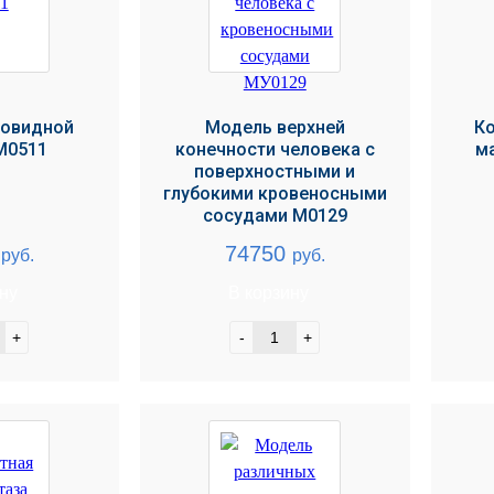
овидной
Модель верхней
К
М0511
конечности человека с
м
поверхностными и
глубокими кровеносными
сосудами М0129
0
74750
руб.
руб.
ину
В корзину
+
-
+