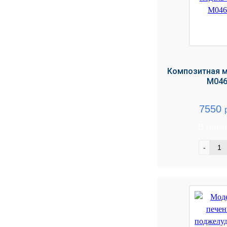
Композитная м
М04
7550
В корз
-