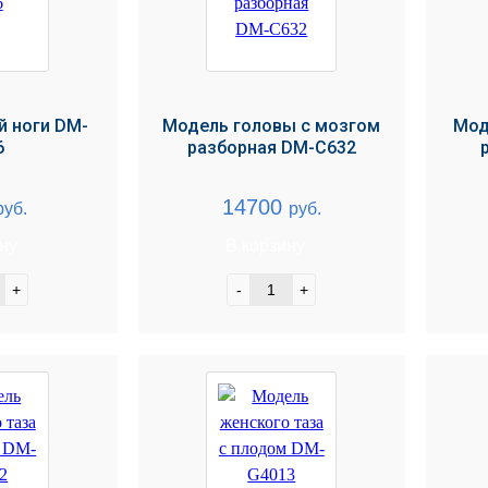
й ноги DM-
Модель головы с мозгом
Мод
6
разборная DM-C632
14700
руб.
руб.
ину
В корзину
+
-
+