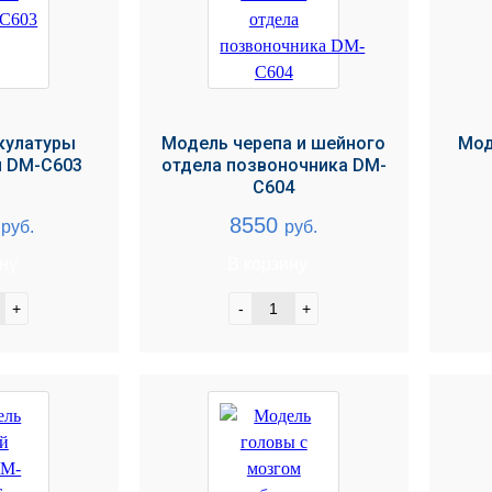
кулатуры
Модель черепа и шейного
Мод
и DM-C603
отдела позвоночника DM-
C604
0
8550
руб.
руб.
ину
В корзину
+
-
+