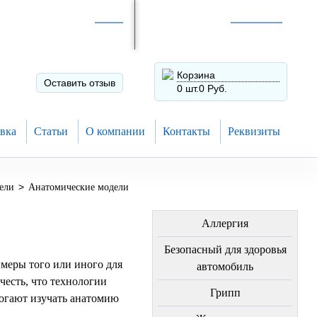
Интернет-магазин по
России
Интернет-магазин в
Н.Новгороде
8 (910) 794-80-28
+7 (831) 410-75-00
Корзина
Оставить отзыв
0 шт.
0 Руб.
вка
Статьи
О компании
Контакты
Реквизиты
>
ели
Анатомические модели
ЛЕЧЕНИЕ БОЛЕЗНЕЙ
Аллергия
Безопасный для здоровья
меры того или иного для
автомобиль
честь, что технологии
Грипп
могают изучать анатомию