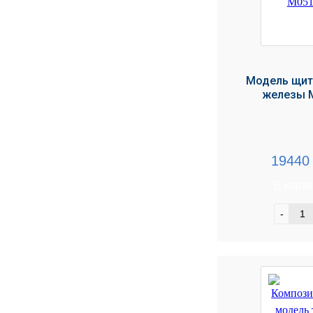
УЧЕБНЫХ
▼
УЧРЕЖДЕНИЙ
ОРТОПЕДИЧЕСКИЙ
▼
МАГАЗИН Г.МОСКВА
Модель щит
железы 
1944
В корз
-