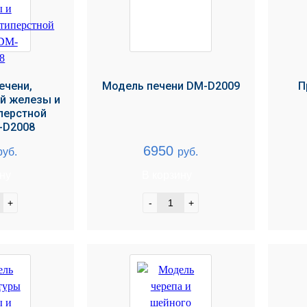
ечени,
Модель печени DM-D2009
П
й железы и
перстной
-D2008
6950
руб.
руб.
ину
В корзину
+
-
+