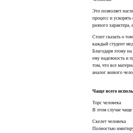
РЕАНИМАЦИОННЫЕ
Это позволяет нагл
ДОМАШНЯЯ
▼
процесс и ускорять
МЕДТЕХНИКА
разного характера,
ОРТОПЕДИЯ
▼
Стоит сказать о том
каждый студент мед
ДИЕТОЛОГИЯ
▼
Благодаря этому на
ему надежность и пр
КОСМЕТОЛОГИЯ
▼
том, что все матер
аналог живого чело
ЖЕНСКОЕ ЗДОРОВЬЕ
▼
ДЕТСКОЕ ЗДОРОВЬЕ
▼
Чаще всего исполь
Торс человека
ИНВАЛИДНАЯ
▼
ТЕХНИКА
В этом случае чаще
Скелет человека
ДИАГНОСТИКА
▼
ОРГАНИЗМА
Полностью имитиру