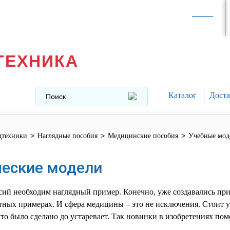
Интернет-магазин в
Москве
texnika@mail.ru
8 (499) 391-37-29
ТЕХНИКА
Каталог
Доста
>
>
>
дтехники
Наглядные пособия
Медицинские пособия
Учебные мод
еские модели
ий необходим наглядный пример. Конечно, уже создавались при
тных примерах. И сфера медицины – это не исключения. Стоит у
 что было сделано до устаревает. Так новинки в изобретениях по