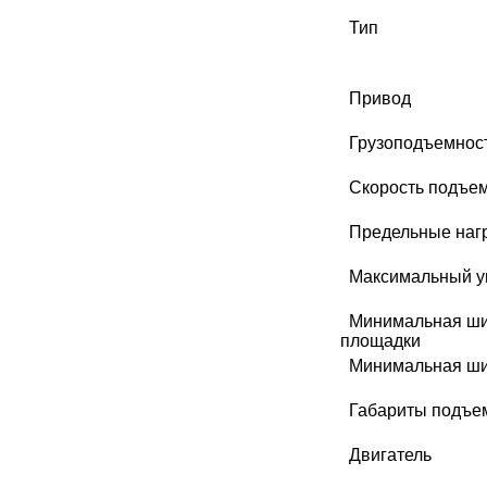
Тип
МЕДИЦИНСКИЕ
▼
ИНСТРУМЕНТЫ
ЛАБОРАТОРНАЯ
Привод
▼
МЕБЕЛЬ
Грузоподъемнос
МАССАЖНОЕ
▼
ОБОРУДОВАНИЕ
Скорость подъе
ДОМАШНЯЯ
Предельные нагр
▼
ЭКОЛОГИЯ
Максимальный уг
УХОД ЗА БОЛЬНЫМИ
▼
Минимальная ши
площадки
СЕНСОРНОЕ
▼
Минимальная ши
ОБОРУДОВАНИЕ
Габариты подъе
НАГЛЯДНЫЕ ПОСОБИЯ
▼
Двигатель
ОБОРУДОВАНИЕ ДЛЯ