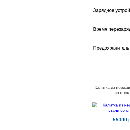
УЧЕБНЫХ
▼
УЧРЕЖДЕНИЙ
Зарядное устрой
ОРТОПЕДИЧЕСКИЙ
▼
МАГАЗИН Г.МОСКВА
Время перезаряд
Предохранитель
Калитка из нержа
со стек
66000 р
Купит