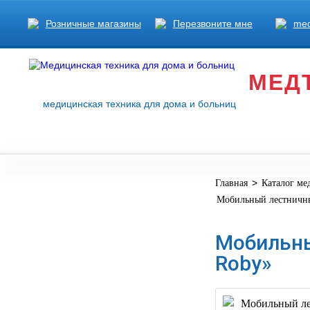
Розничные магазины
Перезвоните мне
med
МЕД
медицинская техника для дома и больниц
>
Главная
Каталог ме
МЕДИЦИНСКОЕ
▼
Мобильный лестничн
ОБОРУДОВАНИЕ
ОСНАЩЕНИЕ
Мобильны
МЕДИЦИНСКОГО
▼
Roby»
КАБИНЕТА
МАНЕКЕНЫ
ТРЕНАЖЕРЫ
▼