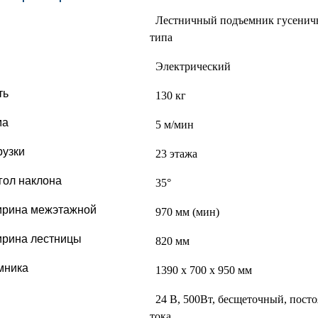
Лестничный подъемник гусенич
типа
Электрический
ть
130 кг
ма
5 м/мин
узки
23 этажа
ол наклона
35°
рина межэтажной
970 мм (мин)
рина лестницы
820 мм
мника
1390 х 700 х 950 мм
24 В, 500Вт, бесщеточный, пост
тока