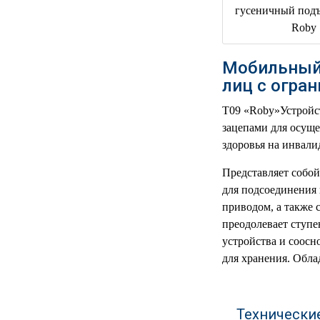
РЕАНИМАЦИОННЫЕ
ДОМАШНЯЯ
▼
МЕДТЕХНИКА
Мобильный 
ОРТОПЕДИЯ
▼
лиц с огра
T09 «Roby»Устройс
ДИЕТОЛОГИЯ
▼
зацепами для осущ
здоровья на инвали
КОСМЕТОЛОГИЯ
▼
Представляет собо
ЖЕНСКОЕ ЗДОРОВЬЕ
▼
для подсоединения 
приводом, а также 
ДЕТСКОЕ ЗДОРОВЬЕ
▼
преодолевает ступе
устройства и соосн
ИНВАЛИДНАЯ
▼
для хранения. Обла
ТЕХНИКА
ДИАГНОСТИКА
▼
ОРГАНИЗМА
Технически