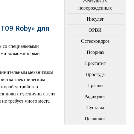
Желтушка у
новорожденных
Инсульт
Т09 Roby» для
ОРВИ
Остеохондроз
х со специальными
Пcориаз
ными возможностями
Простатит
единительным механизмом
Простуда
ройства электрическим
Прыщи
которой устройство
резиновых гусеничных лент
Радикулит
 не требует много места
Суставы
Целлюлит