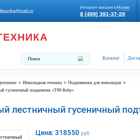
Интернет-магазин в
Москве
texnika@mail.ru
8 (499) 391-37-29
ТЕХНИКА
Каталог
Доста
>
>
>
дтехники
Инвалидная техника
Подъемники для инвалидов
ый гусеничный подъемник «Т09 Roby»
й лестничный гусеничный под
Цена:
318550
руб.