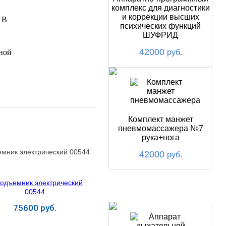
комплекс для диагностики
и коррекции высших
 В
психических функций
ШУФРИД
42000
ной
руб.
Комплект манжет
пневмомассажера №7
рука+нога
мник электрический 00544
42000
руб.
ХИТ
75600 руб.
Купить