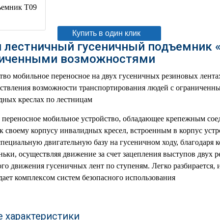
В корзину
Купить в один клик
лестничный гусеничный подъемник «
ниченными возможностями
тво мобильное переносное на двух гусеничных резиновых лента
ествления возможности транспортирования людей с ограничен
дных креслах по лестницам
й переносное мобильное устройство, обладающее крепежным со
к своему корпусу инвалидных кресел, встроенным в корпус уст
специальную двигательную базу на гусеничном ходу, благодаря 
ньки, осуществляя движение за счет зацепления выступов двух 
ого движения гусеничных лент по ступеням. Легко разбирается, и
дает комплексом систем безопасного использования
е характеристики