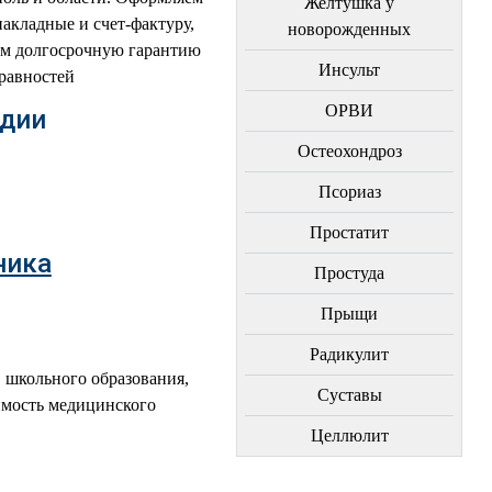
Желтушка у
акладные и счет-фактуру,
новорожденных
ем долгосрочную гарантию
Инсульт
правностей
ОРВИ
едии
Остеохондроз
Пcориаз
Простатит
ника
Простуда
Прыщи
Радикулит
 школьного образования,
Суставы
имость медицинского
Целлюлит