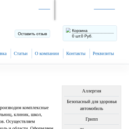
Интернет-магазин по
России
Интернет-магазин в
Н.Новгороде
8 (910) 794-80-28
+7 (831) 410-75-00
Корзина
Оставить отзыв
0 шт.
0 Руб.
вка
Статьи
О компании
Контакты
Реквизиты
ЛЕЧЕНИЕ БОЛЕЗНЕЙ
Аллергия
Безопасный для здоровья
производим комплексные
автомобиль
льниц, клиник, школ,
Грипп
ов. Осуществляем
поль и области. Оформляем