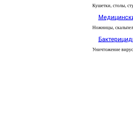
Кушетки, столы, ст
МЕДИЦИНСКИЕ
▼
ИНСТРУМЕНТЫ
Медицински
ЛАБОРАТОРНАЯ
Ножницы, скальпел
▼
МЕБЕЛЬ
Бактерицид
МАССАЖНОЕ
▼
Уничтожение вирусо
ОБОРУДОВАНИЕ
ДОМАШНЯЯ
▼
ЭКОЛОГИЯ
УХОД ЗА БОЛЬНЫМИ
▼
СЕНСОРНОЕ
▼
ОБОРУДОВАНИЕ
НАГЛЯДНЫЕ ПОСОБИЯ
▼
ОБОРУДОВАНИЕ ДЛЯ