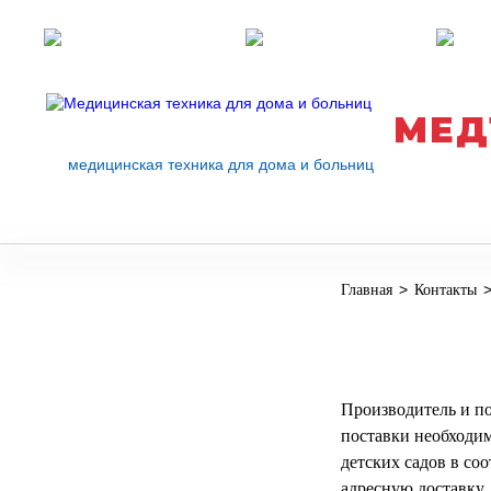
Розничные магазины
Перезвоните мне
med
МЕД
медицинская техника для дома и больниц
>
Главная
Контакты
МЕДИЦИНСКОЕ
▼
ОБОРУДОВАНИЕ
ОСНАЩЕНИЕ
МЕДИЦИНСКОГО
▼
КАБИНЕТА
Производитель и п
поставки необходим
МАНЕКЕНЫ
детских садов в со
ТРЕНАЖЕРЫ
▼
адресную доставку,