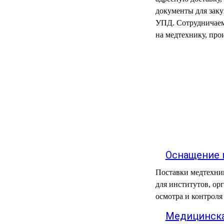
РЕАНИМАЦИОННЫЕ
документы для заку
УПД. Сотрудничаем
ДОМАШНЯЯ
▼
МЕДТЕХНИКА
на медтехнику, про
ОРТОПЕДИЯ
▼
ДИЕТОЛОГИЯ
▼
КОСМЕТОЛОГИЯ
▼
ЖЕНСКОЕ ЗДОРОВЬЕ
▼
ДЕТСКОЕ ЗДОРОВЬЕ
▼
Оснащение 
Поставки медтехни
ИНВАЛИДНАЯ
▼
ТЕХНИКА
для институтов, ор
осмотра и контроля
ДИАГНОСТИКА
▼
Медицинска
ОРГАНИЗМА