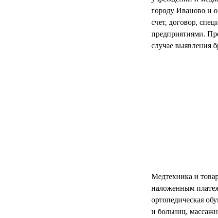
РЕАНИМАЦИОННЫЕ
городу Иваново и о
счет, договор, сп
ДОМАШНЯЯ
▼
МЕДТЕХНИКА
предприятиями. Пре
случае выявления б
ОРТОПЕДИЯ
▼
ДИЕТОЛОГИЯ
▼
КОСМЕТОЛОГИЯ
▼
ЖЕНСКОЕ ЗДОРОВЬЕ
▼
ДЕТСКОЕ ЗДОРОВЬЕ
▼
ИНВАЛИДНАЯ
▼
Медтехника и товар
ТЕХНИКА
наложенным платежо
ортопедическая обу
ДИАГНОСТИКА
▼
ОРГАНИЗМА
и больниц, массажн