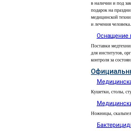
в наличии и под за
МЕДИЦИНСКИЕ
подарок на праздни
▼
ИНСТРУМЕНТЫ
медицинской техник
и лечения человека.
ЛАБОРАТОРНАЯ
▼
МЕБЕЛЬ
Оснащение 
МАССАЖНОЕ
Поставки медтехни
▼
ОБОРУДОВАНИЕ
для институтов, ор
контроля за состоя
ДОМАШНЯЯ
▼
ЭКОЛОГИЯ
Официальны
Медицинска
УХОД ЗА БОЛЬНЫМИ
▼
Кушетки, столы, ст
СЕНСОРНОЕ
▼
ОБОРУДОВАНИЕ
Медицински
НАГЛЯДНЫЕ ПОСОБИЯ
▼
Ножницы, скальпел
Бактерицид
ОБОРУДОВАНИЕ ДЛЯ