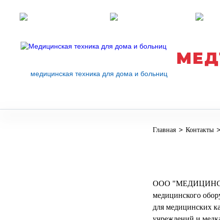
Розничные магазины
Перезвоните мне
med
МЕД
медицинская техника для дома и больниц
>
Главная
Контакты
МЕДИЦИНСКОЕ
▼
ОБОРУДОВАНИЕ
ОСНАЩЕНИЕ
МЕДИЦИНСКОГО
▼
КАБИНЕТА
ООО "МЕДИЦИНСКАЯ
медицинского обор
МАНЕКЕНЫ
для медицинских ка
ТРЕНАЖЕРЫ
▼
учреждений и медка