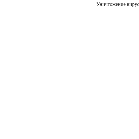
УЧЕБНЫХ
▼
Уничтожение вирусо
УЧРЕЖДЕНИЙ
ОРТОПЕДИЧЕСКИЙ
▼
МАГАЗИН Г.МОСКВА