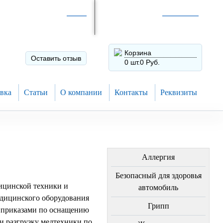
Интернет-магазин по
России
Интернет-магазин в
Н.Новгороде
8 (910) 794-80-28
+7 (831) 410-75-00
Корзина
Оставить отзыв
0 шт.
0 Руб.
вка
Статьи
О компании
Контакты
Реквизиты
ЛЕЧЕНИЕ БОЛЕЗНЕЙ
Аллергия
Безопасный для здоровья
цинской техники и
автомобиль
едицинского оборудования
Грипп
с приказами по оснащению
и разгрузку медтехники по