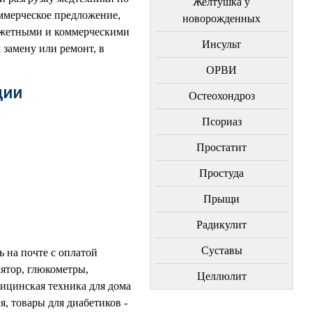
Желтушка у
ммерческое предложение,
новорожденных
юджетными и коммерческими
Инсульт
замену или ремонт, в
ОРВИ
дии
Остеохондроз
Пcориаз
Простатит
Простуда
Прыщи
Радикулит
Суставы
ь на почте с оплатой
лятор, глюкометры,
Целлюлит
дицинская техника для дома
, товары для диабетиков -