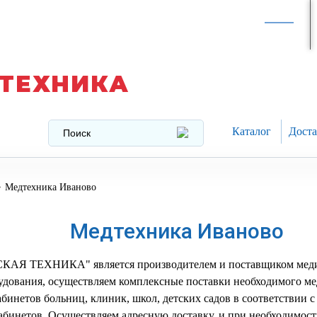
Интернет-магазин в
Москве
texnika@mail.ru
8 (499) 391-37-29
ТЕХНИКА
Каталог
Доста
>
Медтехника Иваново
Медтехника Иваново
 ТЕХНИКА" является производителем и поставщиком меди
удования, осуществляем комплексные поставки необходимого м
бинетов больниц, клиник, школ, детских садов в соответствии 
бинетов. Осуществляем адресную доставку, и при необходимост