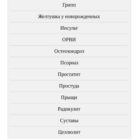
Грипп
Желтушка у новорожденных
Инсульт
ОРВИ
Остеохондроз
Пcориаз
Простатит
Простуда
Прыщи
Радикулит
Суставы
Целлюлит