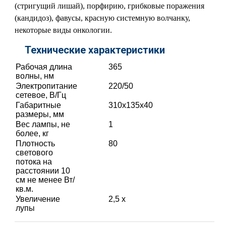
(стригущий лишай), порфирию, грибковые поражения
(кандидоз), фавусы, красную системную волчанку,
некоторые виды онкологии.
Технические характеристики
Рабочая длина
365
волны, нм
Электропитание
220/50
сетевое, В/Гц
Габаритные
310x135x40
размеры, мм
Вес лампы, не
1
более, кг
Плотность
80
светового
потока на
расстоянии 10
см не менее Вт/
кв.м.
Увеличение
2,5 х
лупы