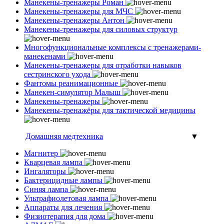
Манекены-тренажеры Роман
Манекены-тренажеры для МЧС
Манекены-тренажеры Антон
Манекены-тренажеры для силовых структур
Многофункциональные комплексы с тренажерами-
манекенами
Манекены-тренажеры для отработки навыков
сестринского ухода
Фантомы реанимационные
Манекен-симулятор Малыш
Манекены-тренажеры
Манекены-тренажёры для тактической медицины
Домашняя медтехника
▼
Магнитер
Кварцевая лампа
Ингаляторы
Бактерицидные лампы
Синяя лампа
Ультрафиолетовая лампа
Аппараты для лечения
Физиотерапия для дома