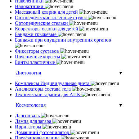
Наколенники
Налокотники
Массажный коврик для детей
Ортопедические коленные стулья
Ортопедические стельки
Корректоры осанки для детей
Бандажи грыжевые
Бандажи при опущении внутренних органов
Фиксаторы суставов
Поясничные корсеты
Бинты эластичные
Диетология
▼
Комплексы Индивидуальная диета
Анализаторы состава тела
Технические задания для АПК
Косметология
▼
Дарсонваль
Лампа для загара
Ирригаторы
Домашний фотоэпилятор
Парафиновые ванны