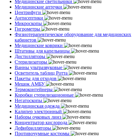
Медицинские светильники
Медицинские аптечки
Центрифуги
Антисептики
Микроскопы
Гигрометры
Физиотерапевтическое оборудование для медицинских
кабинетов
Медицинские коврики
Штативы для капельницы
Дистилляторы
Стерилизаторы
Ванны ультразвуковые
Осветитель таблиц Ротта
Пакеты для отходов
Мешок АМБУ
Термоконтейнеры
Коробки стерилизационные
Негатоскопы
Медицинская одежда
Калипер электронный
Наборы очковых линз
Концентратор кислорода
Дефибрилляторы
Противочумные костюмы