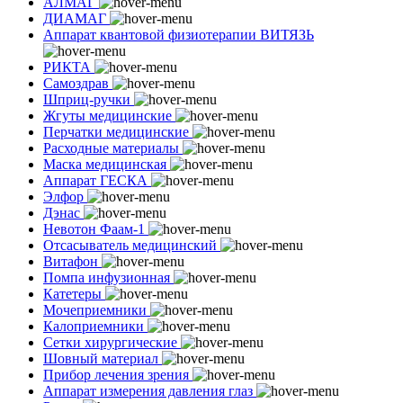
АЛМАГ
ДИАМАГ
Аппарат квантовой физиотерапии ВИТЯЗЬ
РИКТА
Самоздрав
Шприц-ручки
Жгуты медицинские
Перчатки медицинские
Расходные материалы
Маска медицинская
Аппарат ГЕСКА
Элфор
Дэнас
Невотон Фаам-1
Отсасыватель медицинский
Витафон
Помпа инфузионная
Катетеры
Мочеприемники
Калоприемники
Сетки хирургические
Шовный материал
Прибор лечения зрения
Аппарат измерения давления глаз