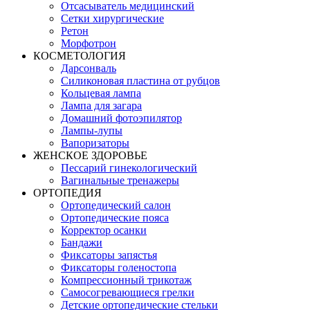
Отсасыватель медицинский
Сетки хирургические
Ретон
Морфотрон
КОСМЕТОЛОГИЯ
Дарсонваль
Силиконовая пластина от рубцов
Кольцевая лампа
Лампа для загара
Домашний фотоэпилятор
Лампы-лупы
Вапоризаторы
ЖЕНСКОЕ ЗДОРОВЬЕ
Пессарий гинекологический
Вагинальные тренажеры
ОРТОПЕДИЯ
Ортопедический салон
Ортопедические пояса
Корректор осанки
Бандажи
Фиксаторы запястья
Фиксаторы голеностопа
Компрессионный трикотаж
Самосогревающиеся грелки
Детские ортопедические стельки