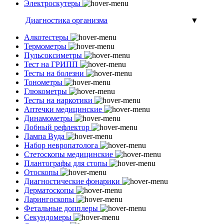
Электроскутеры
Диагностика организма
▼
Алкотестеры
Термометры
Пульсоксиметры
Тест на ГРИПП
Тесты на болезни
Тонометры
Глюкометры
Тесты на наркотики
Аптечки медицинские
Динамометры
Лобный рефлектор
Лампа Вуда
Набор невропатолога
Стетоскопы медицинские
Плантографы для стопы
Отоскопы
Диагностические фонарики
Дерматоскопы
Ларингоскопы
Фетальные допплеры
Секундомеры