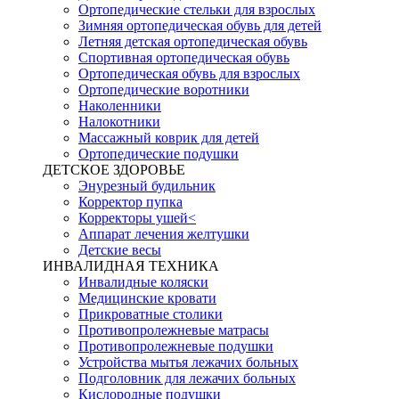
Ортопедические стельки для взрослых
Зимняя ортопедическая обувь для детей
Летняя детская ортопедическая обувь
Спортивная ортопедическая обувь
Ортопедическая обувь для взрослых
Ортопедические воротники
Наколенники
Налокотники
Массажный коврик для детей
Ортопедические подушки
ДЕТСКОЕ ЗДОРОВЬЕ
Энурезный будильник
Корректор пупка
Корректоры ушей<
Аппарат лечения желтушки
Детские весы
ИНВАЛИДНАЯ ТЕХНИКА
Инвалидные коляски
Медицинские кровати
Прикроватные столики
Противопролежневые матрасы
Противопролежневые подушки
Устройства мытья лежачих больных
Подголовник для лежачих больных
Кислородные подушки