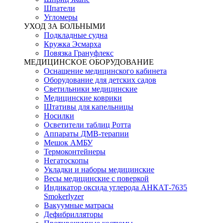
Шпатели
Угломеры
УХОД ЗА БОЛЬНЫМИ
Подкладные судна
Кружка Эсмарха
Повязка Грануфлекс
МЕДИЦИНСКОЕ ОБОРУДОВАНИЕ
Оснащение медицинского кабинета
Оборудование для детских садов
Светильники медицинские
Медицинские коврики
Штативы для капельницы
Носилки
Осветители таблиц Ротта
Аппараты ДМВ-терапии
Мешок АМБУ
Термоконтейнеры
Негатоскопы
Укладки и наборы медицинские
Весы медицинские с поверкой
Индикатор оксида углерода АНКАТ-7635
Smokerlyzer
Вакуумные матрасы
Дефибрилляторы