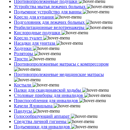
Противопролежневые подушки
Устройства мытья лежачих больных
Подъемное устройство для ванны
Кресло для купания
Подголовник для лежачих больных
Реабилитационные велотренажеры
Кислородные подушки
Кресло туалет
Насадки для унитаза
Ходунки
Роляторы
Трости
Противопролежневые матрасы с компрессором
Противопролежневые медицинские матрасы
Костыли
Палки для скандинавской ходьбы
Столовые приборы для инвалидов
Приспособления для инвалидов
Качели Яловицына
Пандусы
Голосообразующий аппарат
Средства личной гигиены
Подъемники для инвалидов