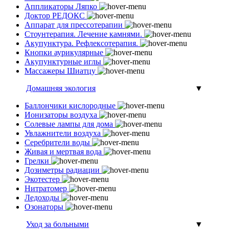
Аппликаторы Ляпко
Доктор РЕДОКС
Аппарат для прессотерапии
Стоунтерапия. Лечение камнями.
Акупунктура. Рефлексотерапия.
Кнопки аурикулярные
Акупунктурные иглы
Массажеры Шиатцу
Домашняя экология
▼
Баллончики кислородные
Ионизаторы воздуха
Солевые лампы для дома
Увлажнители воздуха
Серебрители воды
Живая и мертвая вода
Грелки
Дозиметры радиации
Экотестер
Нитратомер
Ледоходы
Озонаторы
Уход за больными
▼