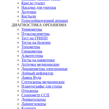
Кресло туалет
Насадки для унитаза
Ходунки
Костыли
Голосообразующий аппарат
ДИАГНОСТИКА ОРГАНИЗМА
Термометры
Пульсоксиметры
Тест на ГРИПП
Тесты на болезни
Тонометры
Глюкометры
Алкотестеры
Тесты на наркотики
Аптечки медицинские
Динамометры электронные
Лобный рефлектор
Лампа Вуда
Стетоскопы медицинские
Плантографы для стопы
Отоскопы
Спирометр ССП
Дерматоскопы
Ларингоскопы
Калипер