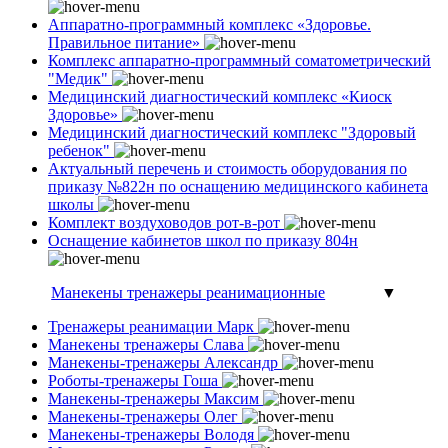
Аппаратно-программный комплекс «Здоровье.
Правильное питание»
Комплекс аппаратно-программный соматометрический
"Медик"
Медицинский диагностический комплекс «Киоск
Здоровье»
Медицинский диагностический комплекс "Здоровый
ребенок"
Актуальный перечень и стоимость оборудования по
приказу №822н по оснащению медицинского кабинета
школы
Комплект воздуховодов рот-в-рот
Оснащение кабинетов школ по приказу 804н
Манекены тренажеры реанимационные
▼
Тренажеры реанимации Марк
Манекены тренажеры Слава
Манекены-тренажеры Александр
Роботы-тренажеры Гоша
Манекены-тренажеры Максим
Манекены-тренажеры Олег
Манекены-тренажеры Володя