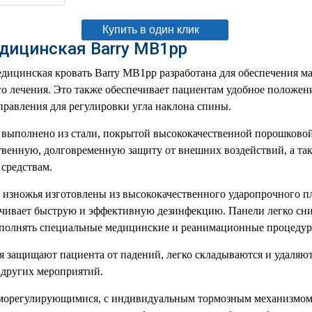
Купить в один клик
дицинская Barry MB1pp
дицинская кровать Barry MB1pp разработана для обеспечения м
о лечения. Это также обеспечивает пациентам удобное положен
правления для регулировки угла наклона спины.
выполнено из стали, покрытой высококачественной порошковой 
твенную, долговременную защиту от внешних воздействий, а та
средствам.
 изножья изготовлены из высококачественного ударопрочного п
ечивает быструю и эффективную дезинфекцию. Панели легко сни
ыполнять специальные медицинские и реанимационные процедур
 защищают пациента от падений, легко складываются и удаляют
 других мероприятий.
аморегулирующимися, с индивидуальным тормозным механизмом,