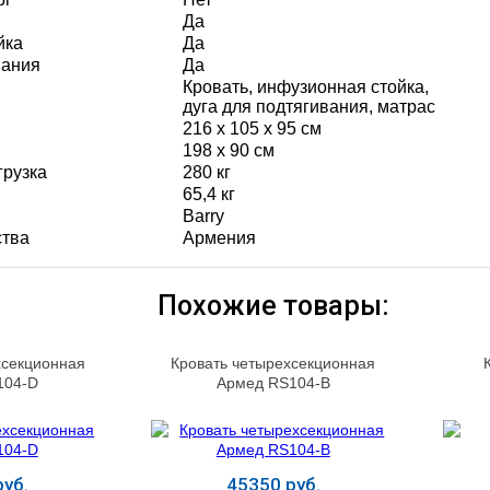
Да
йка
Да
вания
Да
Кровать, инфузионная стойка,
дуга для подтягивания, матрас
216 х 105 х 95 см
198 х 90 см
грузка
280 кг
65,4 кг
Barry
ства
Армения
Похожие товары:
хсекционная
Кровать четырехсекционная
104-D
Армед RS104-B
уб.
45350 руб.