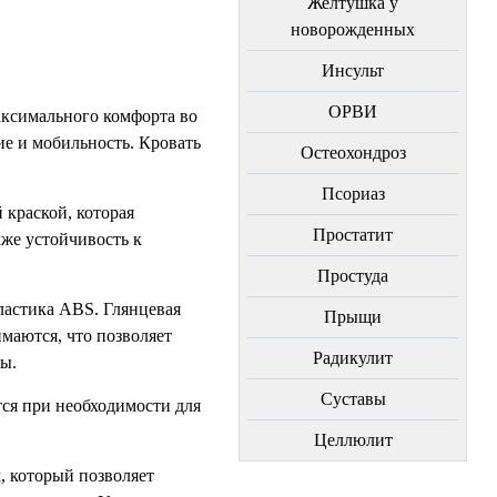
Желтушка у
новорожденных
Инсульт
ОРВИ
аксимального комфорта во
ие и мобильность. Кровать
Остеохондроз
Пcориаз
краской, которая
Простатит
кже устойчивость к
Простуда
ластика ABS. Глянцевая
Прыщи
маются, что позволяет
Радикулит
ы.
Суставы
ся при необходимости для
Целлюлит
 который позволяет