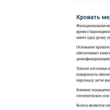
РЕАНИМАЦИОННЫЕ
ДОМАШНЯЯ
▼
Кровать ме
МЕДТЕХНИКА
Функциональная ме
ОРТОПЕДИЯ
▼
время стационарног
имеет одну ручку у
ДИЕТОЛОГИЯ
▼
Основание кровати 
КОСМЕТОЛОГИЯ
▼
обеспечивает качес
дезинфицирующим 
ЖЕНСКОЕ ЗДОРОВЬЕ
▼
Панели изголовья и
поверхность обесп
ДЕТСКОЕ ЗДОРОВЬЕ
▼
персоналу легче в
ИНВАЛИДНАЯ
▼
Боковые ограждения
ТЕХНИКА
гигиенических или
ДИАГНОСТИКА
▼
Колеса являются с
ОРГАНИЗМА