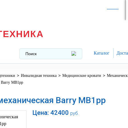
Интернет-магазин в
Москве
texnika@mail.ru
8 (499) 391-37-29
ТЕХНИКА
Каталог
Доста
>
>
>
дтехники
Инвалидная техника
Медицинские кровати
Механическ
 Barry MB1pp
механическая Barry MB1pp
Цена:
42400
руб.
В корзину