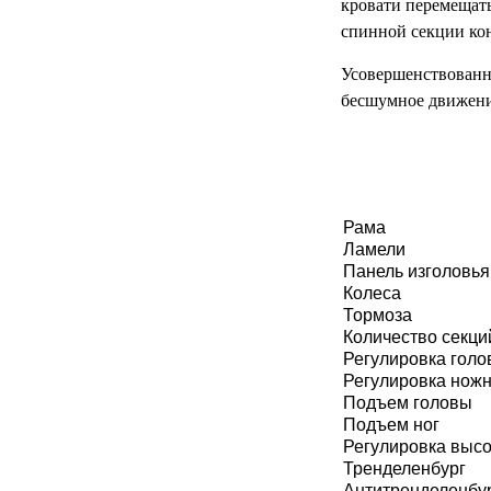
кровати перемещать
МЕДИЦИНСКИЕ
спинной секции ко
▼
ИНСТРУМЕНТЫ
Усовершенствованн
ЛАБОРАТОРНАЯ
бесшумное движени
▼
МЕБЕЛЬ
МАССАЖНОЕ
▼
ОБОРУДОВАНИЕ
Рама
ДОМАШНЯЯ
▼
Ламели
ЭКОЛОГИЯ
Панель изголовья
Колеса
УХОД ЗА БОЛЬНЫМИ
▼
Тормоза
Количество секци
СЕНСОРНОЕ
Регулировка голо
▼
ОБОРУДОВАНИЕ
Регулировка ножн
Подъем головы
НАГЛЯДНЫЕ ПОСОБИЯ
▼
Подъем ног
Регулировка выс
Тренделенбург
ОБОРУДОВАНИЕ ДЛЯ
Антитренделенбу