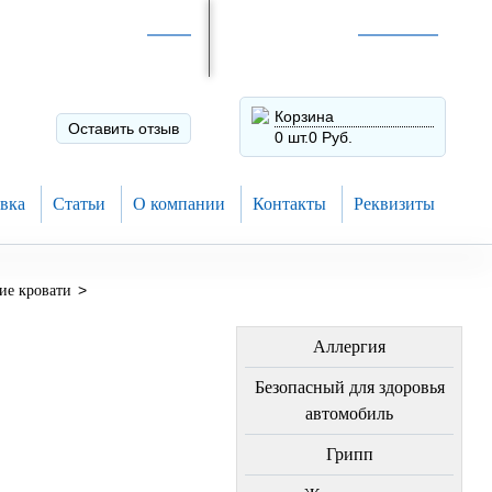
Интернет-магазин по
России
Интернет-магазин в
Н.Новгороде
8 (910) 794-80-28
+7 (831) 410-75-00
Корзина
Оставить отзыв
0 шт.
0 Руб.
вка
Статьи
О компании
Контакты
Реквизиты
>
ие кровати
ЛЕЧЕНИЕ БОЛЕЗНЕЙ
Аллергия
Безопасный для здоровья
автомобиль
Грипп