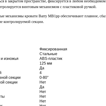
ся в закрытом пространстве, фиксируется в любом необходимом
нтролируется винтовым механизмом с пластиковой ручкой.
ые механизмы кровати Barry MB1pp обеспечивают плавное, сба
е контролируемой секции.
Фиксированная
Стальные
 и изножья
ABS-пластик
125 мм
Да
й
4
вной секции
0-80°
ой секции
Нет
Да
Нет
оты
Нет
Нет
рг
Нет