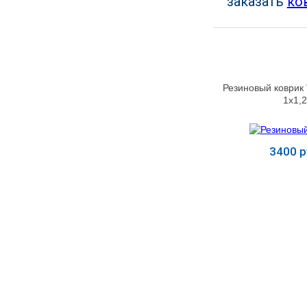
заказать
ко
УЧЕБНЫХ
▼
УЧРЕЖДЕНИЙ
ОРТОПЕДИЧЕСКИЙ
▼
МАГАЗИН Г.МОСКВА
Резиновый коврик
1х1,
3400 р
Купит