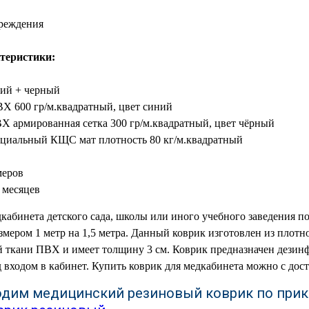
реждения
теристики:
ний + черный
Х 600 гр/м.квадратный, цвет синий
Х армированная сетка 300 гр/м.квадратный, цвет чёрный
ециальный КЩС мат плотность 80 кг/м.квадратный
меров
 месяцев
абинета детского сада, школы или иного учебного заведения 
змером 1 метр на 1,5 метра. Данный коврик изготовлен из плотн
 ткани ПВХ и имеет толщину 3 см. Коврик предназначен дезин
д входом в кабинет. Купить коврик для медкабинета можно с дост
одим медицинский резиновый коврик по прика