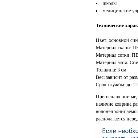
школы
МЕДИЦИНСКИЕ
медицинские уч
▼
ИНСТРУМЕНТЫ
Технические харак
ЛАБОРАТОРНАЯ
▼
МЕБЕЛЬ
Цвет: основной си
МАССАЖНОЕ
Материал ткани: ПВ
▼
ОБОРУДОВАНИЕ
Материал сетки: ПВ
Материал мата: Сп
ДОМАШНЯЯ
▼
Толщина: 3 см
ЭКОЛОГИЯ
Вес: зависит от раз
Срок службы: до 12
УХОД ЗА БОЛЬНЫМИ
▼
При оснащении медк
СЕНСОРНОЕ
▼
наличие коврика ра
ОБОРУДОВАНИЕ
водонепроницаемой
располагается пере
НАГЛЯДНЫЕ ПОСОБИЯ
▼
Если необх
ОБОРУДОВАНИЕ ДЛЯ