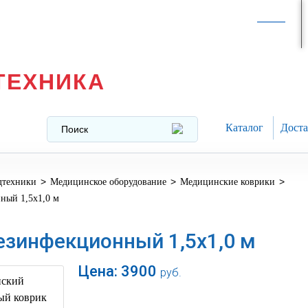
Интернет-магазин в
Москве
texnika@mail.ru
8 (499) 391-37-29
ТЕХНИКА
Каталог
Доста
>
>
>
дтехники
Медицинское оборудование
Медицинские коврики
ный 1,5х1,0 м
езинфекционный 1,5х1,0 м
Цена:
3900
руб.
В корзину