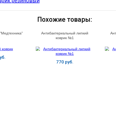
врик резиновый
Похожие товары:
 "Медтехника"
Антибактериальный липкий
Ан
2
коврик №1
уб.
770 руб.
ь
Купить