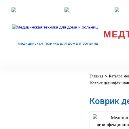
Розничные магазины
Перезвоните мне
med
МЕД
медицинская техника для дома и больниц
>
Главная
Каталог ме
МЕДИЦИНСКОЕ
▼
Коврик дезинфекцион
ОБОРУДОВАНИЕ
ОСНАЩЕНИЕ
Коврик д
МЕДИЦИНСКОГО
▼
КАБИНЕТА
МАНЕКЕНЫ
ТРЕНАЖЕРЫ
▼