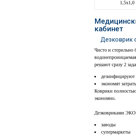
РЕАНИМАЦИОННЫЕ
ДОМАШНЯЯ
▼
Медицински
МЕДТЕХНИКА
кабинет
ОРТОПЕДИЯ
▼
Дезковрик 
ДИЕТОЛОГИЯ
▼
Чисто и стерильно 
водонепроницаемая 
КОСМЕТОЛОГИЯ
▼
решают сразу 2 зад
дезинфицируют 
ЖЕНСКОЕ ЗДОРОВЬЕ
▼
экономят затрат
Коврики полностью
ДЕТСКОЕ ЗДОРОВЬЕ
▼
экономно.
ИНВАЛИДНАЯ
▼
ТЕХНИКА
Дезковриками ЭКО 
заводы
ДИАГНОСТИКА
▼
ОРГАНИЗМА
супермаркеты