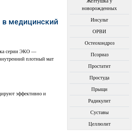
Желтушка у
новорожденных
Инсульт
 в медицинский
ОРВИ
Остеохондроз
рика серии ЭКО —
Пcориаз
 внутренний плотный мат
Простатит
Простуда
Прыщи
цируют эффективно и
Радикулит
Суставы
Целлюлит