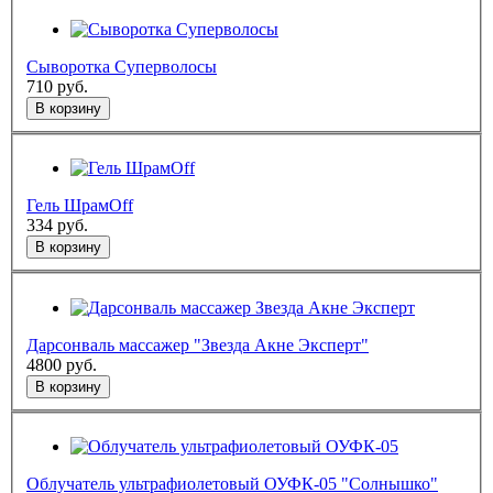
Сыворотка Суперволосы
710
руб.
В корзину
Гель ШрамOff
334
руб.
В корзину
Дарсонваль массажер "Звезда Акне Эксперт"
4800
руб.
В корзину
Облучатель ультрафиолетовый ОУФК-05 "Солнышко"