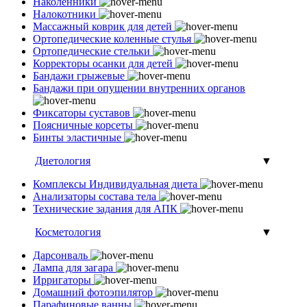
Наколенники
Налокотники
Массажный коврик для детей
Ортопедические коленные стулья
Ортопедические стельки
Корректоры осанки для детей
Бандажи грыжевые
Бандажи при опущении внутренних органов
Фиксаторы суставов
Поясничные корсеты
Бинты эластичные
Диетология
▼
Комплексы Индивидуальная диета
Анализаторы состава тела
Технические задания для АПК
Косметология
▼
Дарсонваль
Лампа для загара
Ирригаторы
Домашний фотоэпилятор
Парафиновые ванны