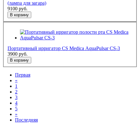
(лампа для загара)
9100
руб.
В корзину
Портативный ирригатор CS Medica AquaPulsar CS-3
3900
руб.
В корзину
Первая
«
1
2
3
4
5
»
Последняя