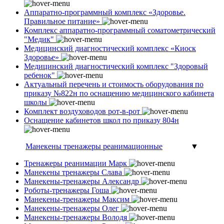
Аппаратно-программный комплекс «Здоровье.
Правильное питание»
Комплекс аппаратно-программный соматометрический
"Медик"
Медицинский диагностический комплекс «Киоск
Здоровье»
Медицинский диагностический комплекс "Здоровый
ребенок"
Актуальный перечень и стоимость оборудования по
приказу №822н по оснащению медицинского кабинета
школы
Комплект воздуховодов рот-в-рот
Оснащение кабинетов школ по приказу 804н
Манекены тренажеры реанимационные
▼
Тренажеры реанимации Марк
Манекены тренажеры Слава
Манекены-тренажеры Александр
Роботы-тренажеры Гоша
Манекены-тренажеры Максим
Манекены-тренажеры Олег
Манекены-тренажеры Володя