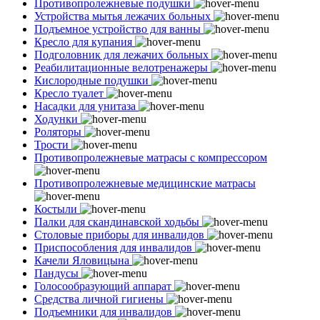
Противопролежневые подушки
Устройства мытья лежачих больных
Подъемное устройство для ванны
Кресло для купания
Подголовник для лежачих больных
Реабилитационные велотренажеры
Кислородные подушки
Кресло туалет
Насадки для унитаза
Ходунки
Роляторы
Трости
Противопролежневые матрасы с компрессором
Противопролежневые медицинские матрасы
Костыли
Палки для скандинавской ходьбы
Столовые приборы для инвалидов
Приспособления для инвалидов
Качели Яловицына
Пандусы
Голосообразующий аппарат
Средства личной гигиены
Подъемники для инвалидов