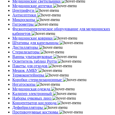
Медицинские светильники
Медицинские аптечки
Центрифуги
Антисептики
Микроскопы
Гигрометры
Физиотерапевтическое оборудование для медицинских
кабинетов
Медицинские коврики
Штативы для капельницы
Дистилляторы
Стерилизаторы
Ванны ультразвуковые
Осветитель таблиц Ротта
Пакеты для отходов
Мешок АМБУ
Термоконтейнеры
Коробки стерилизационные
Негатоскопы
Медицинская одежда
Калипер электронный
Наборы очковых линз
Концентратор кислорода
Дефибрилляторы
Противочумные костюмы