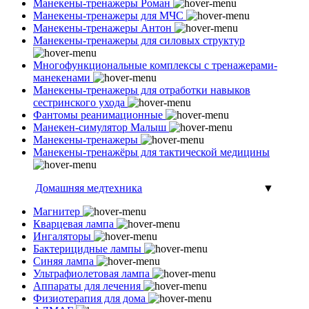
Манекены-тренажеры Роман
Манекены-тренажеры для МЧС
Манекены-тренажеры Антон
Манекены-тренажеры для силовых структур
Многофункциональные комплексы с тренажерами-
манекенами
Манекены-тренажеры для отработки навыков
сестринского ухода
Фантомы реанимационные
Манекен-симулятор Малыш
Манекены-тренажеры
Манекены-тренажёры для тактической медицины
Домашняя медтехника
▼
Магнитер
Кварцевая лампа
Ингаляторы
Бактерицидные лампы
Синяя лампа
Ультрафиолетовая лампа
Аппараты для лечения
Физиотерапия для дома