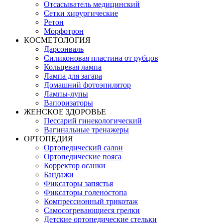
Отсасыватель медицинский
Сетки хирургические
Ретон
Морфотрон
КОСМЕТОЛОГИЯ
Дарсонваль
Силиконовая пластина от рубцов
Кольцевая лампа
Лампа для загара
Домашний фотоэпилятор
Лампы-лупы
Вапоризаторы
ЖЕНСКОЕ ЗДОРОВЬЕ
Пессарий гинекологический
Вагинальные тренажеры
ОРТОПЕДИЯ
Ортопедический салон
Ортопедические пояса
Корректор осанки
Бандажи
Фиксаторы запястья
Фиксаторы голеностопа
Компрессионный трикотаж
Самосогревающиеся грелки
Детские ортопедические стельки