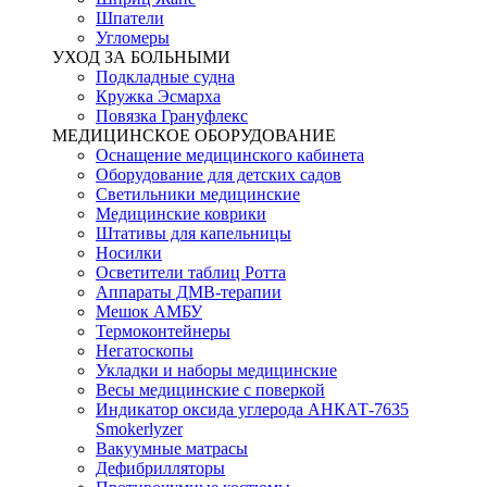
Шпатели
Угломеры
УХОД ЗА БОЛЬНЫМИ
Подкладные судна
Кружка Эсмарха
Повязка Грануфлекс
МЕДИЦИНСКОЕ ОБОРУДОВАНИЕ
Оснащение медицинского кабинета
Оборудование для детских садов
Светильники медицинские
Медицинские коврики
Штативы для капельницы
Носилки
Осветители таблиц Ротта
Аппараты ДМВ-терапии
Мешок АМБУ
Термоконтейнеры
Негатоскопы
Укладки и наборы медицинские
Весы медицинские с поверкой
Индикатор оксида углерода АНКАТ-7635
Smokerlyzer
Вакуумные матрасы
Дефибрилляторы