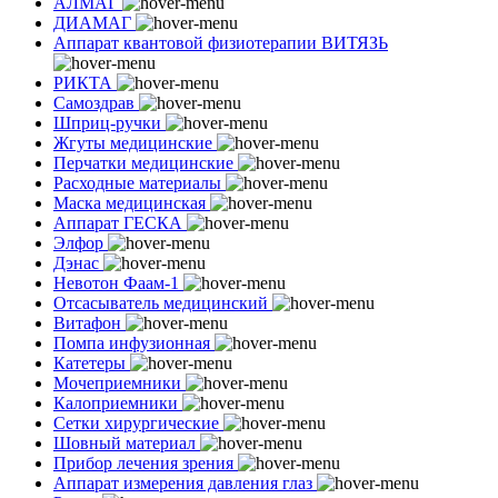
АЛМАГ
ДИАМАГ
Аппарат квантовой физиотерапии ВИТЯЗЬ
РИКТА
Самоздрав
Шприц-ручки
Жгуты медицинские
Перчатки медицинские
Расходные материалы
Маска медицинская
Аппарат ГЕСКА
Элфор
Дэнас
Невотон Фаам-1
Отсасыватель медицинский
Витафон
Помпа инфузионная
Катетеры
Мочеприемники
Калоприемники
Сетки хирургические
Шовный материал
Прибор лечения зрения
Аппарат измерения давления глаз