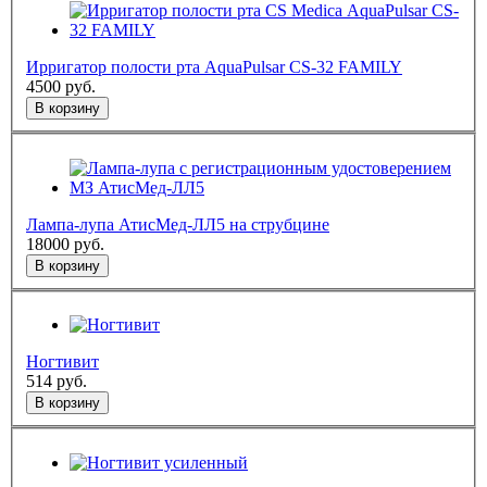
Ирригатор полости рта AquaPulsar CS-32 FAMILY
4500
руб.
В корзину
Лампа-лупа АтисМед-ЛЛ5 на струбцине
18000
руб.
В корзину
Ногтивит
514
руб.
В корзину