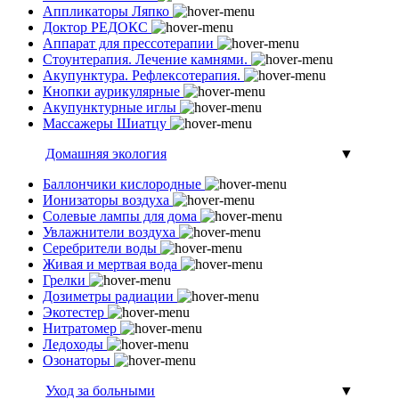
Аппликаторы Ляпко
Доктор РЕДОКС
Аппарат для прессотерапии
Стоунтерапия. Лечение камнями.
Акупунктура. Рефлексотерапия.
Кнопки аурикулярные
Акупунктурные иглы
Массажеры Шиатцу
Домашняя экология
▼
Баллончики кислородные
Ионизаторы воздуха
Солевые лампы для дома
Увлажнители воздуха
Серебрители воды
Живая и мертвая вода
Грелки
Дозиметры радиации
Экотестер
Нитратомер
Ледоходы
Озонаторы
Уход за больными
▼