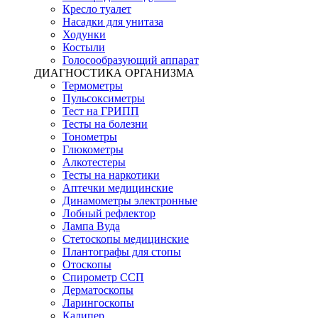
Кресло туалет
Насадки для унитаза
Ходунки
Костыли
Голосообразующий аппарат
ДИАГНОСТИКА ОРГАНИЗМА
Термометры
Пульсоксиметры
Тест на ГРИПП
Тесты на болезни
Тонометры
Глюкометры
Алкотестеры
Тесты на наркотики
Аптечки медицинские
Динамометры электронные
Лобный рефлектор
Лампа Вуда
Стетоскопы медицинские
Плантографы для стопы
Отоскопы
Спирометр ССП
Дерматоскопы
Ларингоскопы
Калипер