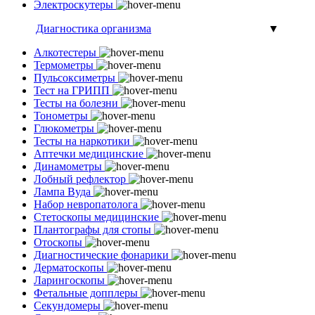
Электроскутеры
Диагностика организма
▼
Алкотестеры
Термометры
Пульсоксиметры
Тест на ГРИПП
Тесты на болезни
Тонометры
Глюкометры
Тесты на наркотики
Аптечки медицинские
Динамометры
Лобный рефлектор
Лампа Вуда
Набор невропатолога
Стетоскопы медицинские
Плантографы для стопы
Отоскопы
Диагностические фонарики
Дерматоскопы
Ларингоскопы
Фетальные допплеры
Секундомеры