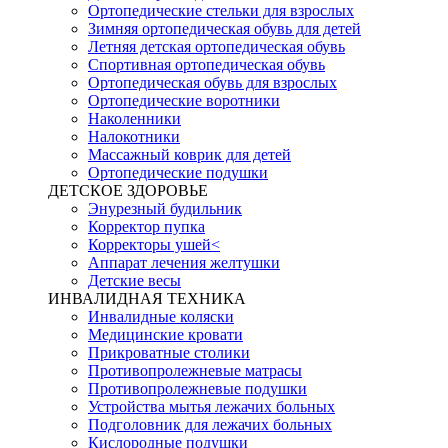
Ортопедические стельки для взрослых
Зимняя ортопедическая обувь для детей
Летняя детская ортопедическая обувь
Спортивная ортопедическая обувь
Ортопедическая обувь для взрослых
Ортопедические воротники
Наколенники
Налокотники
Массажный коврик для детей
Ортопедические подушки
ДЕТСКОЕ ЗДОРОВЬЕ
Энурезный будильник
Корректор пупка
Корректоры ушей<
Аппарат лечения желтушки
Детские весы
ИНВАЛИДНАЯ ТЕХНИКА
Инвалидные коляски
Медицинские кровати
Прикроватные столики
Противопролежневые матрасы
Противопролежневые подушки
Устройства мытья лежачих больных
Подголовник для лежачих больных
Кислородные подушки