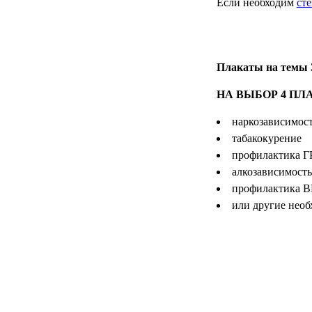
Если необходим
ст
МЕДИЦИНСКИЕ
▼
ИНСТРУМЕНТЫ
ЛАБОРАТОРНАЯ
Плакаты на темы
▼
МЕБЕЛЬ
НА ВЫБОР 4 ПЛ
МАССАЖНОЕ
▼
ОБОРУДОВАНИЕ
наркозависимос
табакокурение
ДОМАШНЯЯ
▼
профилактика 
ЭКОЛОГИЯ
алкозависимость
профилактика 
УХОД ЗА БОЛЬНЫМИ
▼
или другие необ
СЕНСОРНОЕ
▼
ОБОРУДОВАНИЕ
НАГЛЯДНЫЕ ПОСОБИЯ
▼
ОБОРУДОВАНИЕ ДЛЯ