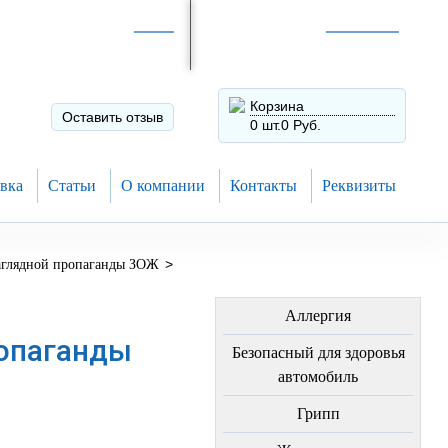
Интернет-магазин по
России
Интернет-магазин в
Н.Новгороде
8 (910) 794-80-28
+7 (831) 410-75-00
Корзина
Оставить отзыв
0 шт.
0 Руб.
вка
Статьи
О компании
Контакты
Реквизиты
>
наглядной пропаганды ЗОЖ
ЛЕЧЕНИЕ БОЛЕЗНЕЙ
Аллергия
ропаганды
Безопасный для здоровья
автомобиль
Грипп