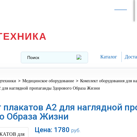
Интернет-магазин в
Москве
texnika@mail.ru
8 (499) 391-37-29
ТЕХНИКА
Каталог
Доста
>
>
дтехники
Медицинское оборудование
Комплект оборудования для 
2 для наглядной пропаганды Здорового Образа Жизни
 плакатов А2 для наглядной п
о Образа Жизни
Цена:
1780
руб.