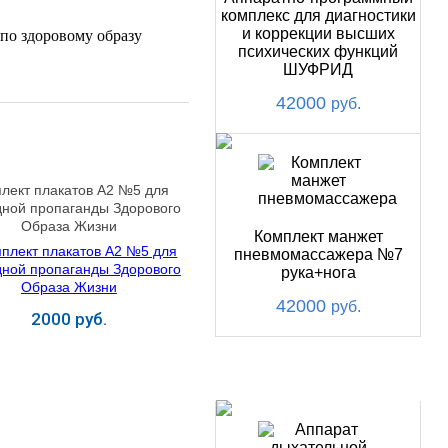
комплекс для диагностики
и коррекции высших
по здоровому образу
психических функций
ШУФРИД
42000
руб.
лект плакатов А2 №5 для
дной пропаганды Здорового
Образа Жизни
Комплект манжет
пневмомассажера №7
рука+нога
42000
руб.
2000 руб.
Купить
ХИТ