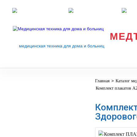
Розничные магазины
Перезвоните мне
med
МЕД
медицинская техника для дома и больниц
>
Главная
Каталог ме
МЕДИЦИНСКОЕ
▼
Комплект плакатов А
ОБОРУДОВАНИЕ
ОСНАЩЕНИЕ
Комплект
МЕДИЦИНСКОГО
▼
Здоровог
КАБИНЕТА
МАНЕКЕНЫ
ТРЕНАЖЕРЫ
▼