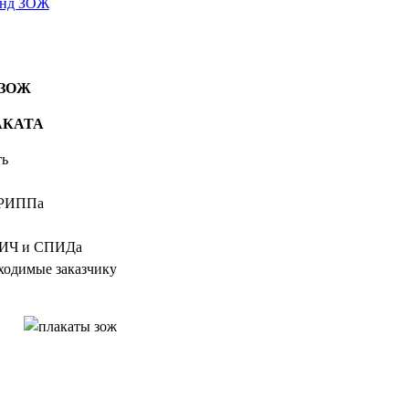
енд ЗОЖ
 ЗОЖ
АКАТА
ть
ГРИППа
ВИЧ и СПИДа
ходимые заказчику