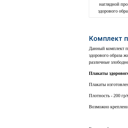
РЕАНИМАЦИОННЫЕ
ДОМАШНЯЯ
▼
МЕДТЕХНИКА
ОРТОПЕДИЯ
▼
Комплект п
ДИЕТОЛОГИЯ
▼
Данный комплект п
здорового образа ж
КОСМЕТОЛОГИЯ
▼
различные злободне
ЖЕНСКОЕ ЗДОРОВЬЕ
▼
Плакаты здорового
Плакаты изготовле
ДЕТСКОЕ ЗДОРОВЬЕ
▼
Плотность - 200 гр/
ИНВАЛИДНАЯ
▼
ТЕХНИКА
Возможно креплени
ДИАГНОСТИКА
▼
ОРГАНИЗМА