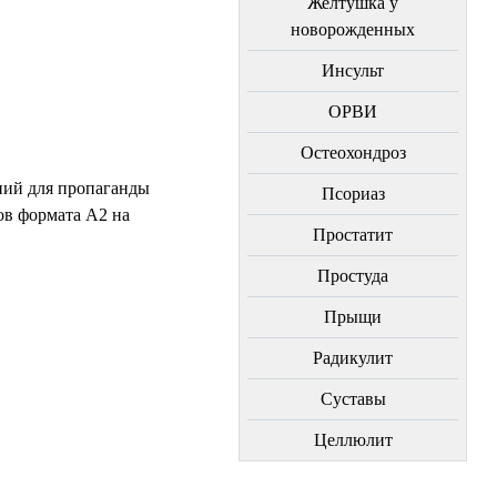
Желтушка у
новорожденных
Инсульт
ОРВИ
Остеохондроз
ний для пропаганды
Пcориаз
ов формата А2 на
Простатит
Простуда
Прыщи
Радикулит
Суставы
Целлюлит