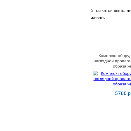
УЧЕБНЫХ
▼
УЧРЕЖДЕНИЙ
5 плакатов выполн
жизни.
ОРТОПЕДИЧЕСКИЙ
▼
МАГАЗИН Г.МОСКВА
Комплект обору
наглядной пропага
образа ж
5700 р
Купит