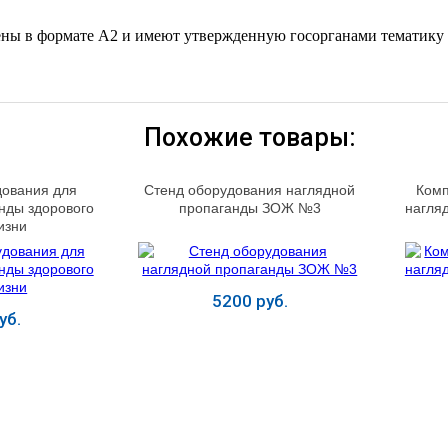
ены в формате А2 и имеют утвержденную госорганами тематику 
Похожие товары:
дования для
Стенд оборудования наглядной
Комп
нды здорового
пропаганды ЗОЖ №3
нагля
изни
5200 руб.
уб.
ь
Купить