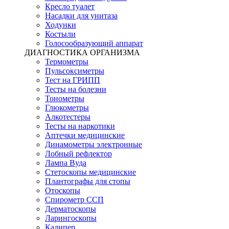
Кресло туалет
Насадки для унитаза
Ходунки
Костыли
Голосообразующий аппарат
ДИАГНОСТИКА ОРГАНИЗМА
Термометры
Пульсоксиметры
Тест на ГРИПП
Тесты на болезни
Тонометры
Глюкометры
Алкотестеры
Тесты на наркотики
Аптечки медицинские
Динамометры электронные
Лобный рефлектор
Лампа Вуда
Стетоскопы медицинские
Плантографы для стопы
Отоскопы
Спирометр ССП
Дерматоскопы
Ларингоскопы
Калипер