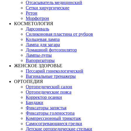
Отсасыватель медицинский
Сетки хирургические
Ретон
Морфотрон
КОСМЕТОЛОГИЯ
Дарсонваль
Силиконовая пластина от рубцов
Кольцевая лампа
Лампа для загара
Домашний фотоэпилятор
Лампы-лупы
Вапоризаторы
ЖЕНСКОЕ ЗДОРОВЬЕ
Пессарий гинекологический
Вагинальные тренажеры
ОРТОПЕДИЯ
Ортопедический салон
Ортопедические пояса
Корректор осанки
Бандажи
Фиксаторы запястья
Фиксаторы голеностопа
Компрессионный трикотаж
Самосогревающиеся грелки
Детские ортопедические стельки