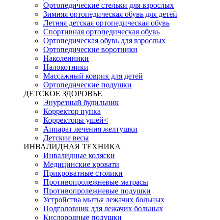
Ортопедические стельки для взрослых
Зимняя ортопедическая обувь для детей
Летняя детская ортопедическая обувь
Спортивная ортопедическая обувь
Ортопедическая обувь для взрослых
Ортопедические воротники
Наколенники
Налокотники
Массажный коврик для детей
Ортопедические подушки
ДЕТСКОЕ ЗДОРОВЬЕ
Энурезный будильник
Корректор пупка
Корректоры ушей<
Аппарат лечения желтушки
Детские весы
ИНВАЛИДНАЯ ТЕХНИКА
Инвалидные коляски
Медицинские кровати
Прикроватные столики
Противопролежневые матрасы
Противопролежневые подушки
Устройства мытья лежачих больных
Подголовник для лежачих больных
Кислородные подушки