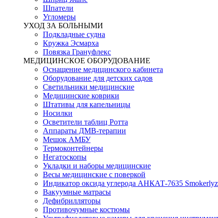
Шпатели
Угломеры
УХОД ЗА БОЛЬНЫМИ
Подкладные судна
Кружка Эсмарха
Повязка Грануфлекс
МЕДИЦИНСКОЕ ОБОРУДОВАНИЕ
Оснащение медицинского кабинета
Оборудование для детских садов
Светильники медицинские
Медицинские коврики
Штативы для капельницы
Носилки
Осветители таблиц Ротта
Аппараты ДМВ-терапии
Мешок АМБУ
Термоконтейнеры
Негатоскопы
Укладки и наборы медицинские
Весы медицинские с поверкой
Индикатор оксида углерода АНКАТ-7635 Smokerlyz
Вакуумные матрасы
Дефибрилляторы
Противочумные костюмы