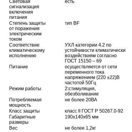
Световая
есть
сигнализация
включения
питания
Степень защиты
тип BF
от поражения
электрическим
током
Соответствие
УХЛ категории 4.2 по
климатическому
устойчивости климатическим
исполнению
воздействиям согласно
ГОСТ 15150 – 69
Питание
осуществляется от сети
переменного тока
напряжением (220 ±22)В
частотой 50Гц
Режим работы
2:стимуляция,
обезболивание
Потребляемая
не более 20ВА
мощность
Класс защиты
класс II ГОСТ Р 50267.0-92
Габаритные
190х140х65 мм
размеры
Вес
не более 1,2кг