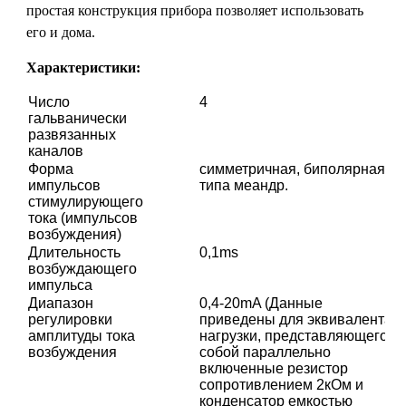
простая конструкция прибора позволяет использовать
его и дома.
Характеристики:
Число
4
гальванически
развязанных
каналов
Форма
симметричная, биполярная,
импульсов
типа меандр.
стимулирующего
тока (импульсов
возбуждения)
Длительность
0,1ms
возбуждающего
импульса
Диапазон
0,4-20mA (Данные
регулировки
приведены для эквивалента
амплитуды тока
нагрузки, представляющего
возбуждения
собой параллельно
включенные резистор
сопротивлением 2кОм и
конденсатор емкостью