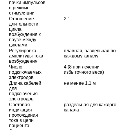
пачки импульсов
в режиме
стимуляции
Отношение
2:1
длительности
цикла
возбуждения к
паузе между
циклами
Регулировка
плавная, раздельная по
амплитуды тока
каждому каналу
возбуждения
Число
4 (8 при лечении
подключаемых
избыточного веса)
электродов
Длина кабелей
не менее 1,1 м
для
подключения
электродов
Световая
раздельная для каждого
индикация
канала
прохождения
тока в цепи
пациента