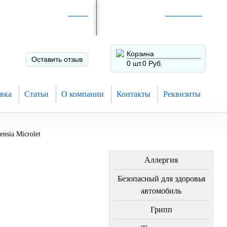
Интернет-магазин по
России
Интернет-магазин в
Н.Новгороде
8 (910) 794-80-28
+7 (831) 410-75-00
Корзина
Оставить отзыв
0 шт.
0 Руб.
вка
Статьи
О компании
Контакты
Реквизиты
nsia Microlet
ЛЕЧЕНИЕ БОЛЕЗНЕЙ
Аллергия
Безопасный для здоровья
автомобиль
Грипп