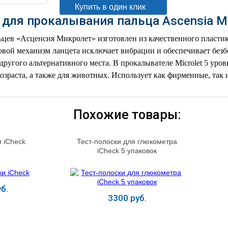
Купить в один клик
 для прокалывания пальца Ascensia Mi
цев «Асценсия Микролет» изготовлен из качественного пластик
вой механизм ланцета исключает вибрации и обеспечивает без
другого альтернативного места. В прокалывателе Microlet 5 уро
озраста, а также для животных. Использует как фирменные, так
Похожие товары:
и iCheck
Тест-полоски для глюкометра
iCheck 5 упаковок
б.
3300 руб.
ь
Купить