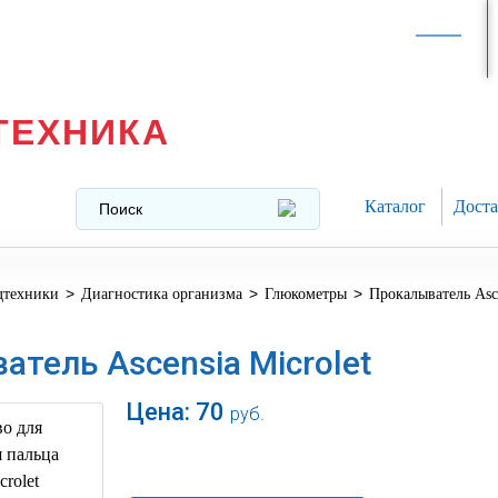
Интернет-магазин в
Москве
texnika@mail.ru
8 (499) 391-37-29
ТЕХНИКА
Каталог
Доста
>
>
>
дтехники
Диагностика организма
Глюкометры
Прокалыватель Asce
тель Ascensia Microlet
Цена:
70
руб.
В корзину