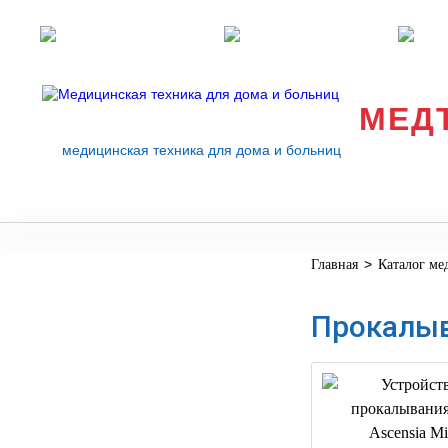
Розничные магазины
Перезвоните мне
med
МЕД
медицинская техника для дома и больниц
>
Главная
Каталог ме
МЕДИЦИНСКОЕ
▼
ОБОРУДОВАНИЕ
Прокалыва
ОСНАЩЕНИЕ
МЕДИЦИНСКОГО
▼
КАБИНЕТА
МАНЕКЕНЫ
ТРЕНАЖЕРЫ
▼