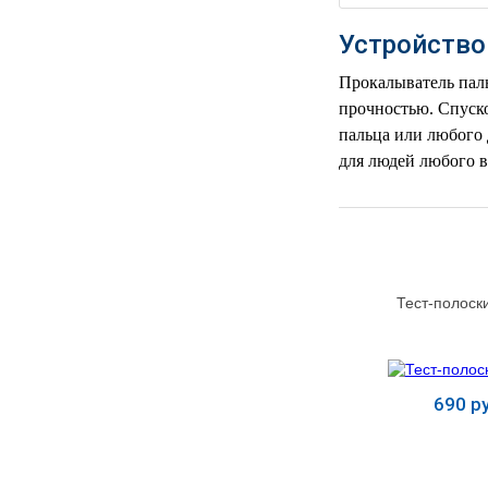
РЕАНИМАЦИОННЫЕ
Устройство
ДОМАШНЯЯ
▼
МЕДТЕХНИКА
Прокалыватель паль
прочностью. Спуско
ОРТОПЕДИЯ
▼
пальца или любого 
для людей любого в
ДИЕТОЛОГИЯ
▼
КОСМЕТОЛОГИЯ
▼
ЖЕНСКОЕ ЗДОРОВЬЕ
▼
Тест-полоск
ДЕТСКОЕ ЗДОРОВЬЕ
▼
ИНВАЛИДНАЯ
▼
ТЕХНИКА
690 ру
ДИАГНОСТИКА
▼
Купит
ОРГАНИЗМА