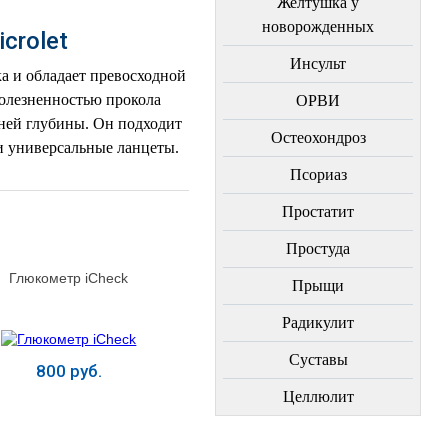
Желтушка у
новорожденных
crolet
Инсульт
а и обладает превосходной
болезненностью прокола
ОРВИ
вней глубины. Он подходит
Остеохондроз
 и универсальные ланцеты.
Пcориаз
Простатит
Простуда
Глюкометр iCheсk
Прыщи
Радикулит
Суставы
800 руб.
Целлюлит
Купить