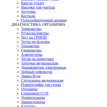
Кресло туалет
Насадки для унитаза
Ходунки
Костыли
Голосообразующий аппарат
ДИАГНОСТИКА ОРГАНИЗМА
Термометры
Пульсоксиметры
Тест на ГРИПП
Тесты на болезни
Тонометры
Глюкометры
Алкотестеры
Тесты на наркотики
Аптечки медицинские
Динамометры электронные
Лобный рефлектор
Лампа Вуда
Стетоскопы медицинские
Плантографы для стопы
Отоскопы
Спирометр ССП
Дерматоскопы
Ларингоскопы
Калипер