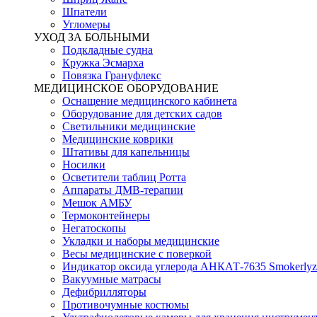
Шпатели
Угломеры
УХОД ЗА БОЛЬНЫМИ
Подкладные судна
Кружка Эсмарха
Повязка Грануфлекс
МЕДИЦИНСКОЕ ОБОРУДОВАНИЕ
Оснащение медицинского кабинета
Оборудование для детских садов
Светильники медицинские
Медицинские коврики
Штативы для капельницы
Носилки
Осветители таблиц Ротта
Аппараты ДМВ-терапии
Мешок АМБУ
Термоконтейнеры
Негатоскопы
Укладки и наборы медицинские
Весы медицинские с поверкой
Индикатор оксида углерода АНКАТ-7635 Smokerlyz
Вакуумные матрасы
Дефибрилляторы
Противочумные костюмы