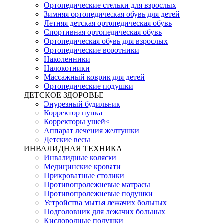
Ортопедические стельки для взрослых
Зимняя ортопедическая обувь для детей
Летняя детская ортопедическая обувь
Спортивная ортопедическая обувь
Ортопедическая обувь для взрослых
Ортопедические воротники
Наколенники
Налокотники
Массажный коврик для детей
Ортопедические подушки
ДЕТСКОЕ ЗДОРОВЬЕ
Энурезный будильник
Корректор пупка
Корректоры ушей<
Аппарат лечения желтушки
Детские весы
ИНВАЛИДНАЯ ТЕХНИКА
Инвалидные коляски
Медицинские кровати
Прикроватные столики
Противопролежневые матрасы
Противопролежневые подушки
Устройства мытья лежачих больных
Подголовник для лежачих больных
Кислородные подушки