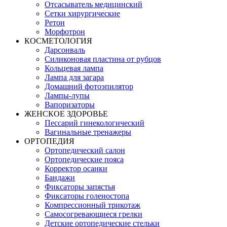
Отсасыватель медицинский
Сетки хирургические
Ретон
Морфотрон
КОСМЕТОЛОГИЯ
Дарсонваль
Силиконовая пластина от рубцов
Кольцевая лампа
Лампа для загара
Домашний фотоэпилятор
Лампы-лупы
Вапоризаторы
ЖЕНСКОЕ ЗДОРОВЬЕ
Пессарий гинекологический
Вагинальные тренажеры
ОРТОПЕДИЯ
Ортопедический салон
Ортопедические пояса
Корректор осанки
Бандажи
Фиксаторы запястья
Фиксаторы голеностопа
Компрессионный трикотаж
Самосогревающиеся грелки
Детские ортопедические стельки