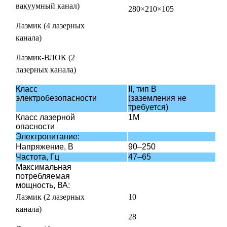
вакуумный канал)
280×210×105
Лазмик (4 лазерных
канала)
Лазмик-ВЛОК (2
лазерных канала)
Класс
II, тип В
электробезопасности
(заземления не
требуется)
Класс лазерной
1М
опасности
Электропитание:
Напряжение, В
90–250
Частота, Гц
47–65
Максимальная
потребляемая
мощность, ВА:
Лазмик (2 лазерных
10
канала)
28