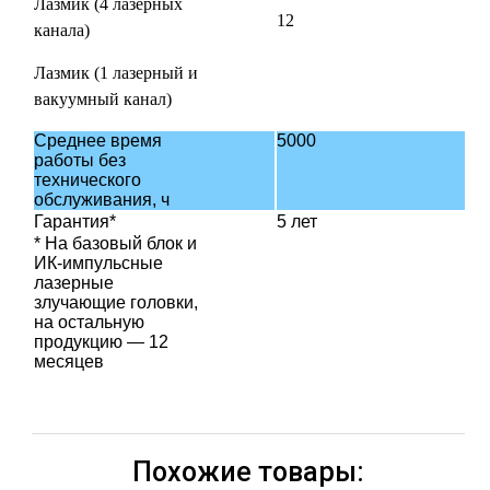
Лазмик (4 лазерных
12
канала)
Лазмик (1 лазерный и
вакуумный канал)
Среднее время
5000
работы без
технического
обслуживания, ч
Гарантия*
5 лет
* На базовый блок и
ИК-импульсные
лазерные
злучающие головки,
на остальную
продукцию — 12
месяцев
Похожие товары: