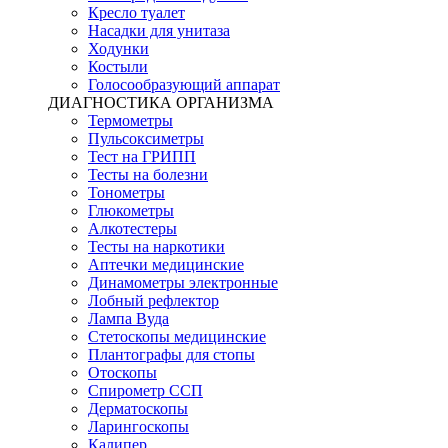
Кресло туалет
Насадки для унитаза
Ходунки
Костыли
Голосообразующий аппарат
ДИАГНОСТИКА ОРГАНИЗМА
Термометры
Пульсоксиметры
Тест на ГРИПП
Тесты на болезни
Тонометры
Глюкометры
Алкотестеры
Тесты на наркотики
Аптечки медицинские
Динамометры электронные
Лобный рефлектор
Лампа Вуда
Стетоскопы медицинские
Плантографы для стопы
Отоскопы
Спирометр ССП
Дерматоскопы
Ларингоскопы
Калипер