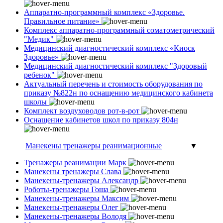
Аппаратно-программный комплекс «Здоровье.
Правильное питание»
Комплекс аппаратно-программный соматометрический
"Медик"
Медицинский диагностический комплекс «Киоск
Здоровье»
Медицинский диагностический комплекс "Здоровый
ребенок"
Актуальный перечень и стоимость оборудования по
приказу №822н по оснащению медицинского кабинета
школы
Комплект воздуховодов рот-в-рот
Оснащение кабинетов школ по приказу 804н
Манекены тренажеры реанимационные
▼
Тренажеры реанимации Марк
Манекены тренажеры Слава
Манекены-тренажеры Александр
Роботы-тренажеры Гоша
Манекены-тренажеры Максим
Манекены-тренажеры Олег
Манекены-тренажеры Володя