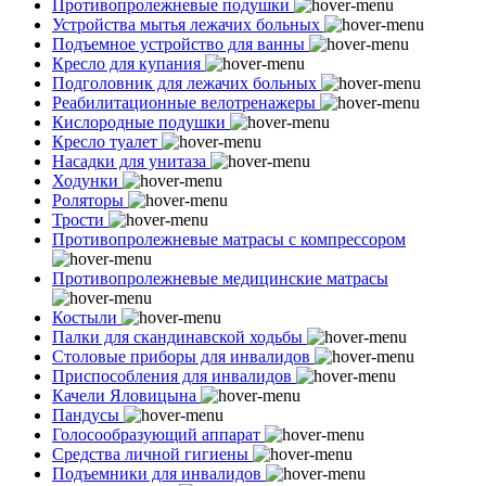
Противопролежневые подушки
Устройства мытья лежачих больных
Подъемное устройство для ванны
Кресло для купания
Подголовник для лежачих больных
Реабилитационные велотренажеры
Кислородные подушки
Кресло туалет
Насадки для унитаза
Ходунки
Роляторы
Трости
Противопролежневые матрасы с компрессором
Противопролежневые медицинские матрасы
Костыли
Палки для скандинавской ходьбы
Столовые приборы для инвалидов
Приспособления для инвалидов
Качели Яловицына
Пандусы
Голосообразующий аппарат
Средства личной гигиены
Подъемники для инвалидов