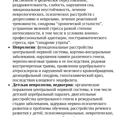
умственное и физическое переутомление,
раздражительность, слабость, нарушения сна,
эмоциональная неустойчивость, лечение
неврологических, психических расстройств с
депрессиями и неврозами, лечение реактивной
тревожности, синдрома “хронической усталости”,
устранение явлений стресса разной степени
интенсивности, в том числе в условиях военно-
профессиональной адаптации, посттравматического
стресса, при “синдроме утраты”.
Неврология
: функциональные расстройства
центральной нервной системы, кортико-висцеральные
заболевания, нарушения памяти различного генеза,
черепно-мозговая травма и ее последствия, родовая
внутричерепная травма, проявления церебрального
атеросклероза и нарушений мозгового кровообращения,
диэнцефальный синдром, гипоталамический криз,
последствия клещевого энцефалита.
Детская неврология, педиатрия
: органические
поражения центральной нервной системы, в том числе
детский церебральный паралич, двигательные
расстройства центрального генеза в резидуальной
стадии заболевания, задержки нервно-психического
развития и проблемы обучения, расстройства речевого
развития у детей, психоэмоциональные, невротические,