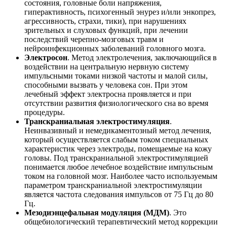
состояния, головные боли напряжения,
гиперактивность, психогенный энурез и/или энкопрез,
агрессивность, страхи, тики), при нарушениях
зрительных и слуховых функций, при лечении
последствий черепно-мозговых травм и
нейроинфекционных заболеваний головного мозга.
Электросон
. Метод электролечения, заключающийся в
воздействии на центральную нервную систему
импульсными токами низкой частоты и малой силы,
способными вызвать у человека сон. При этом
лечебный эффект электросна проявляется и при
отсутствии развития физиологического сна во время
процедуры.
Транскраниальная электростимуляция
.
Неинвазивный и немедикаментозный метод лечения,
который осуществляется слабым током специальных
характеристик через электроды, помещаемые на кожу
головы. Под транскраниальной электростимуляцией
понимается любое лечебное воздействие импульсным
током на головной мозг. Наиболее часто используемым
параметром транскраниальной электростимуляции
является частота следования импульсов от 75 Гц до 80
Гц.
Мезодиэнцефальная модуляция (МДМ)
. Это
общебиологический терапевтический метод коррекции