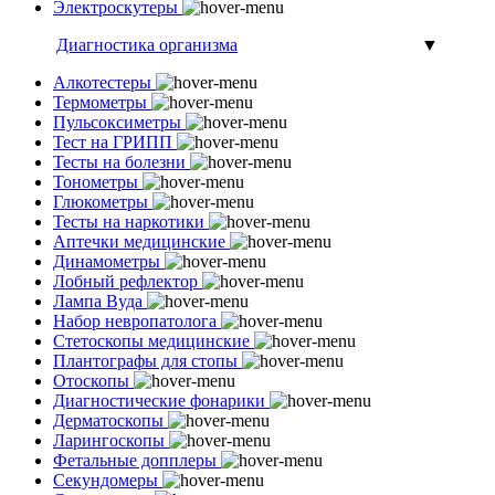
Электроскутеры
Диагностика организма
▼
Алкотестеры
Термометры
Пульсоксиметры
Тест на ГРИПП
Тесты на болезни
Тонометры
Глюкометры
Тесты на наркотики
Аптечки медицинские
Динамометры
Лобный рефлектор
Лампа Вуда
Набор невропатолога
Стетоскопы медицинские
Плантографы для стопы
Отоскопы
Диагностические фонарики
Дерматоскопы
Ларингоскопы
Фетальные допплеры
Секундомеры