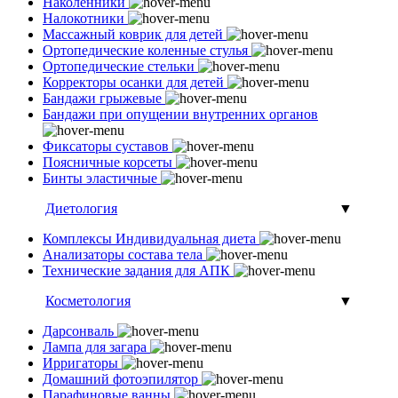
Наколенники
Налокотники
Массажный коврик для детей
Ортопедические коленные стулья
Ортопедические стельки
Корректоры осанки для детей
Бандажи грыжевые
Бандажи при опущении внутренних органов
Фиксаторы суставов
Поясничные корсеты
Бинты эластичные
Диетология
▼
Комплексы Индивидуальная диета
Анализаторы состава тела
Технические задания для АПК
Косметология
▼
Дарсонваль
Лампа для загара
Ирригаторы
Домашний фотоэпилятор
Парафиновые ванны