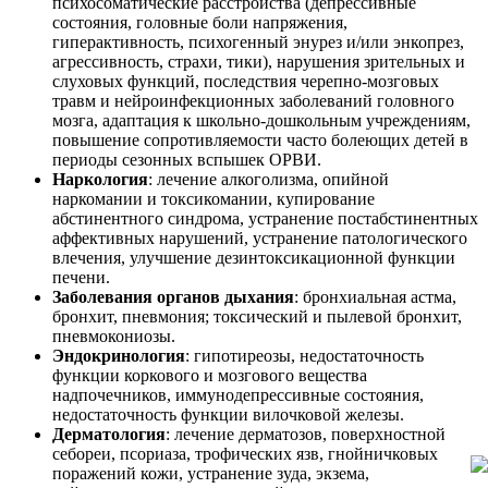
психосоматические расстройства (депрессивные
состояния, головные боли напряжения,
гиперактивность, психогенный энурез и/или энкопрез,
агрессивность, страхи, тики), нарушения зрительных и
слуховых функций, последствия черепно-мозговых
травм и нейроинфекционных заболеваний головного
мозга, адаптация к школьно-дошкольным учреждениям,
повышение сопротивляемости часто болеющих детей в
периоды сезонных вспышек ОРВИ.
Наркология
: лечение алкоголизма, опийной
наркомании и токсикомании, купирование
абстинентного синдрома, устранение постабстинентных
аффективных нарушений, устранение патологического
влечения, улучшение дезинтоксикационной функции
печени.
Заболевания органов дыхания
: бронхиальная астма,
бронхит, пневмония; токсический и пылевой бронхит,
пневмокониозы.
Эндокринология
: гипотиреозы, недостаточность
функции коркового и мозгового вещества
надпочечников, иммунодепрессивные состояния,
недостаточность функции вилочковой железы.
Дерматология
: лечение дерматозов, поверхностной
себореи, псориаза, трофических язв, гнойничковых
поражений кожи, устранение зуда, экзема,