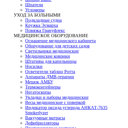
Шпатели
Угломеры
УХОД ЗА БОЛЬНЫМИ
Подкладные судна
Кружка Эсмарха
Повязка Грануфлекс
МЕДИЦИНСКОЕ ОБОРУДОВАНИЕ
Оснащение медицинского кабинета
Оборудование для детских садов
Светильники медицинские
Медицинские коврики
Штативы для капельницы
Носилки
Осветители таблиц Ротта
Аппараты ДМВ-терапии
Мешок АМБУ
Термоконтейнеры
Негатоскопы
Укладки и наборы медицинские
Весы медицинские с поверкой
Индикатор оксида углерода АНКАТ-7635
Smokerlyzer
Вакуумные матрасы
Дефибрилляторы