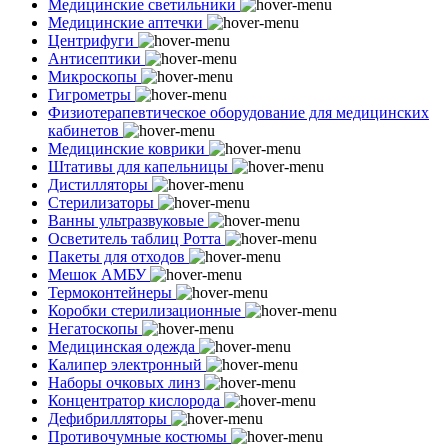
Медицинские светильники
Медицинские аптечки
Центрифуги
Антисептики
Микроскопы
Гигрометры
Физиотерапевтическое оборудование для медицинских
кабинетов
Медицинские коврики
Штативы для капельницы
Дистилляторы
Стерилизаторы
Ванны ультразвуковые
Осветитель таблиц Ротта
Пакеты для отходов
Мешок АМБУ
Термоконтейнеры
Коробки стерилизационные
Негатоскопы
Медицинская одежда
Калипер электронный
Наборы очковых линз
Концентратор кислорода
Дефибрилляторы
Противочумные костюмы