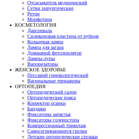
Отсасыватель медицинский
Сетки хирургические
Ретон
Морфотрон
КОСМЕТОЛОГИЯ
Дарсонваль
Силиконовая пластина от рубцов
Кольцевая лампа
Лампа для загара
Домашний фотоэпилятор
Лампы-лупы
Вапоризаторы
ЖЕНСКОЕ ЗДОРОВЬЕ
Пессарий гинекологический
Вагинальные тренажеры
ОРТОПЕДИЯ
Ортопедический салон
Ортопедические пояса
Корректор осанки
Бандажи
Фиксаторы запястья
Фиксаторы голеностопа
Компрессионный трикотаж
Самосогревающиеся грелки
Детские ортопедические стельки