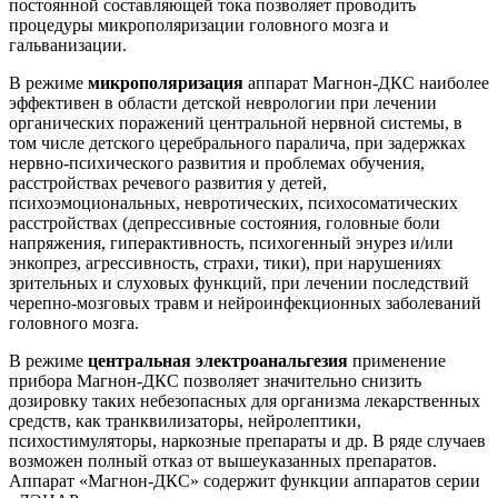
постоянной составляющей тока позволяет проводить
процедуры микрополяризации головного мозга и
гальванизации.
В режиме
микрополяризация
аппарат Магнон-ДКС наиболее
эффективен в области детской неврологии при лечении
органических поражений центральной нервной системы, в
том числе детского церебрального паралича, при задержках
нервно-психического развития и проблемах обучения,
расстройствах речевого развития у детей,
психоэмоциональных, невротических, психосоматических
расстройствах (депрессивные состояния, головные боли
напряжения, гиперактивность, психогенный энурез и/или
энкопрез, агрессивность, страхи, тики), при нарушениях
зрительных и слуховых функций, при лечении последствий
черепно-мозговых травм и нейроинфекционных заболеваний
головного мозга.
В режиме
центральная электроанальгезия
применение
прибора Магнон-ДКС позволяет значительно снизить
дозировку таких небезопасных для организма лекарственных
средств, как транквилизаторы, нейролептики,
психостимуляторы, наркозные препараты и др. В ряде случаев
возможен полный отказ от вышеуказанных препаратов.
Аппарат «Магнон-ДКС» содержит функции аппаратов серии