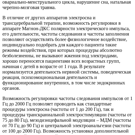
овариально-менструального цикла, нарушение сна, натальная
черепно-мозговая травма.
В отличие от других аппаратов электросна и
трансцеребральной терапии, возможность регулировки в
аппарате Магнон-ДКС полярности электрического импульса,
его длительности, частоты следования и частоты заполнения
позволяют осуществлять более физиологичное воздействие,
индивидуально подобрать для каждого пациента такие
режимы воздействия, при которых процедуры абсолютно
безболезненны, не вызывают жжения под электродами,
хорошо переносятся пациентами всех возрастных групп,
начиная с детей в возрасте от 1 года. В результате
нормализуется деятельность нервной системы, поведенческая
реакция, психоэмоциональная деятельность и
функционирование внутренних, в том числе эндокринных
органов.
Возможность регулировки частоты следования импульсов от 1
Гц до 2000 Гц позволяет проводить как стандартные
процедуры электросна (частоты от 1 до 200 Гц), так и
процедуры транскраниальной электростимуляции (частоты от
75 до 80 Гц), мезодиэнцефальной модуляции – МДМ (частоты
от 70 Гц до 90 Гц) и центральной электроанальгезии (частоты
от 100 до 2000 Гц). Возможность установки дополнительной