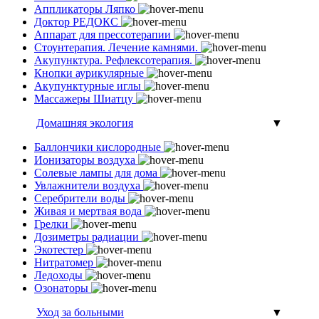
Аппликаторы Ляпко
Доктор РЕДОКС
Аппарат для прессотерапии
Стоунтерапия. Лечение камнями.
Акупунктура. Рефлексотерапия.
Кнопки аурикулярные
Акупунктурные иглы
Массажеры Шиатцу
Домашняя экология
▼
Баллончики кислородные
Ионизаторы воздуха
Солевые лампы для дома
Увлажнители воздуха
Серебрители воды
Живая и мертвая вода
Грелки
Дозиметры радиации
Экотестер
Нитратомер
Ледоходы
Озонаторы
Уход за больными
▼