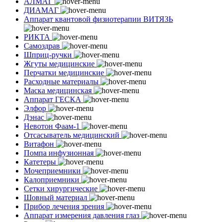
АЛМАГ
ДИАМАГ
Аппарат квантовой физиотерапии ВИТЯЗЬ
РИКТА
Самоздрав
Шприц-ручки
Жгуты медицинские
Перчатки медицинские
Расходные материалы
Маска медицинская
Аппарат ГЕСКА
Элфор
Дэнас
Невотон Фаам-1
Отсасыватель медицинский
Витафон
Помпа инфузионная
Катетеры
Мочеприемники
Калоприемники
Сетки хирургические
Шовный материал
Прибор лечения зрения
Аппарат измерения давления глаз