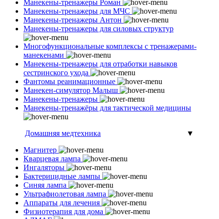
Манекены-тренажеры Роман
Манекены-тренажеры для МЧС
Манекены-тренажеры Антон
Манекены-тренажеры для силовых структур
Многофункциональные комплексы с тренажерами-
манекенами
Манекены-тренажеры для отработки навыков
сестринского ухода
Фантомы реанимационные
Манекен-симулятор Малыш
Манекены-тренажеры
Манекены-тренажёры для тактической медицины
Домашняя медтехника
▼
Магнитер
Кварцевая лампа
Ингаляторы
Бактерицидные лампы
Синяя лампа
Ультрафиолетовая лампа
Аппараты для лечения
Физиотерапия для дома