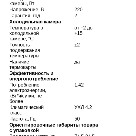
камеры, Вт
Напряжение, В
220
Гарантия, год
2
Холодильная камера
Температура в
от +2 до
холодильной
+15
камере, °C
Точность
±2
поддержания
температуры
Наличие
да
термокарты
Эффективность и
энергопотребление
Потребление
1.42
электроэнергии,
кВт*ч/сутки, не
более
Климатический
УХЛ 4.2
класс
Частота, Гц
50
Ориентировочные габариты товара
с упаковкой