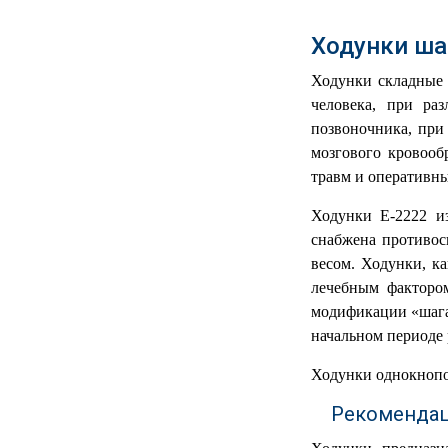
РЕАНИМАЦИОННЫЕ
Ходунки ша
ДОМАШНЯЯ
▼
МЕДТЕХНИКА
Ходунки складные 
человека, при ра
ОРТОПЕДИЯ
▼
позвоночника, при
мозгового кровооб
ДИЕТОЛОГИЯ
▼
травм и оперативны
КОСМЕТОЛОГИЯ
▼
Ходунки E-2222 из
снабжена противос
ЖЕНСКОЕ ЗДОРОВЬЕ
▼
весом. Ходунки, к
лечебным фактором
ДЕТСКОЕ ЗДОРОВЬЕ
▼
модификации «шага
начальном периоде
ИНВАЛИДНАЯ
▼
ТЕХНИКА
Ходунки однокнопо
Рекомендац
ДИАГНОСТИКА
▼
ОРГАНИЗМА