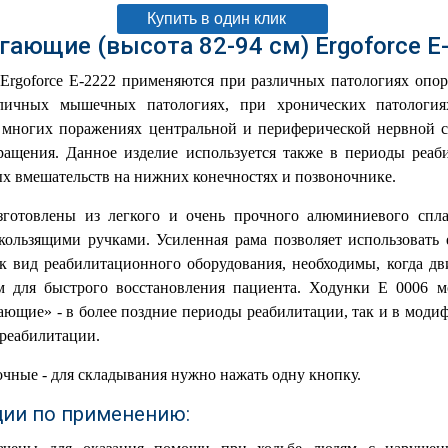
Купить в один клик
гающие (высота 82-94 см) Ergoforce E
Ergoforce E-2222 применяются при различных патологиях опор
зличных мышечных патологиях, при хронических патологи
 многих поражениях центральной и периферической нервной 
ращения. Данное изделие используется также в периоды реаб
х вмешательств на нижних конечностях и позвоночнике.
готовлены из легкого и очень прочного алюминиевого спла
кользящими ручками. Усиленная рама позволяет использовать
ак вид реабилитационного оборудования, необходимы, когда д
 для быстрого восстановления пациента. Ходунки E 0006 мо
ющие» - в более поздние периоды реабилитации, так и в моди
 реабилитации.
чные - для складывания нужно нажать одну кнопку.
ии по применению: