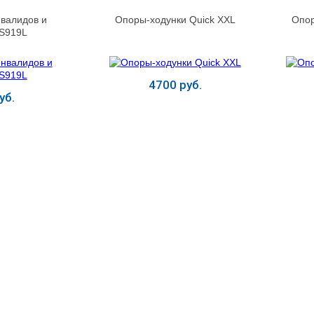
нвалидов и
Опоры-ходунки Quick XXL
Опор
S919L
4700 руб.
уб.
ь
Купить