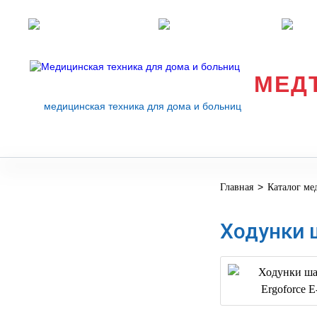
Розничные магазины
Перезвоните мне
med
МЕД
медицинская техника для дома и больниц
>
Главная
Каталог ме
МЕДИЦИНСКОЕ
▼
ОБОРУДОВАНИЕ
Ходунки 
ОСНАЩЕНИЕ
МЕДИЦИНСКОГО
▼
КАБИНЕТА
МАНЕКЕНЫ
ТРЕНАЖЕРЫ
▼