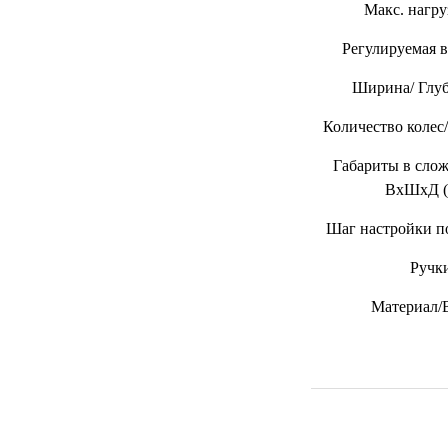
УЧЕБНЫХ
▼
Макc. нагру
УЧРЕЖДЕНИЙ
Регулируемая в
ОРТОПЕДИЧЕСКИЙ
▼
МАГАЗИН Г.МОСКВА
Ширина/ Глуб
Количество колес
Габариты в слож
ВхШхД 
Шаг настройки по
Ручк
Материал/В