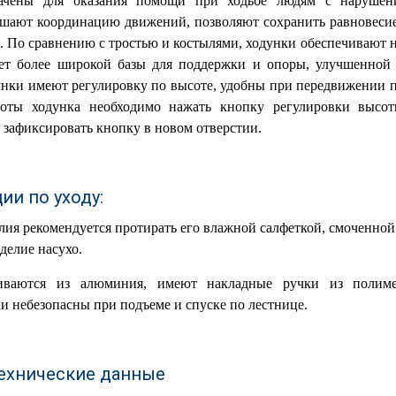
ачены для оказания помощи при ходьбе людям с нарушени
чшают координацию движений, позволяют сохранить равновеси
. По сравнению с тростью и костылями, ходунки обеспечивают 
чет более широкой базы для поддержки и опоры, улучшенной
нки имеют регулировку по высоте, удобны при передвижении по
соты ходунка необходимо нажать кнопку регулировки высо
зафиксировать кнопку в новом отверстии.
и по уходу:
лия рекомендуется протирать его влажной салфеткой, смоченной
делие насухо.
иваются из алюминия, имеют накладные ручки из полиме
 небезопасны при подъеме и спуске по лестнице.
ехнические данные