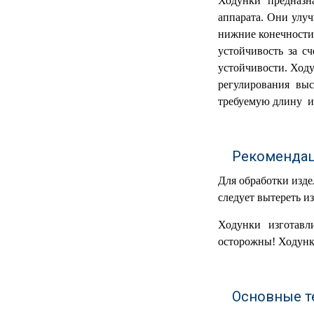
Ходунки предназн
аппарата. Они улу
МЕДИЦИНСКИЕ
▼
ИНСТРУМЕНТЫ
нижние конечности
устойчивость за с
ЛАБОРАТОРНАЯ
устойчивости. Ходу
▼
МЕБЕЛЬ
регулирования вы
требуемую длину и 
МАССАЖНОЕ
▼
ОБОРУДОВАНИЕ
ДОМАШНЯЯ
Рекомендаци
▼
ЭКОЛОГИЯ
Для обработки изде
УХОД ЗА БОЛЬНЫМИ
▼
следует вытереть из
Ходунки изготавл
СЕНСОРНОЕ
▼
ОБОРУДОВАНИЕ
осторожны! Ходунки
НАГЛЯДНЫЕ ПОСОБИЯ
▼
Основные т
ОБОРУДОВАНИЕ ДЛЯ