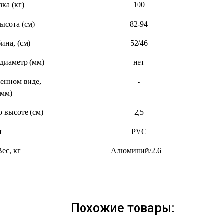
зка (кг)
100
ысота (см)
82-94
ина, (см)
52/46
/диаметр (мм)
нет
енном виде,
-
(мм)
 высоте (см)
2,5
и
PVC
ес, кг
Алюминий/2.6
Похожие товары: