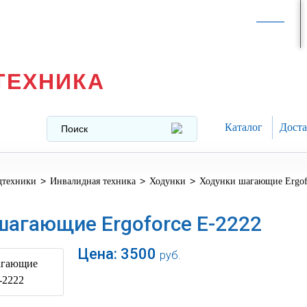
Интернет-магазин в
Москве
texnika@mail.ru
8 (499) 391-37-29
ТЕХНИКА
Каталог
Доста
>
>
>
дтехники
Инвалидная техника
Ходунки
Ходунки шагающие Ergof
шагающие Ergoforce E-2222
Цена:
3500
руб.
В корзину