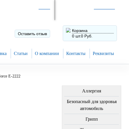
Интернет-магазин по
России
Интернет-магазин в
Н.Новгороде
8 (910) 794-80-28
+7 (831) 410-75-00
Корзина
Оставить отзыв
0 шт.
0 Руб.
вка
Статьи
О компании
Контакты
Реквизиты
orce E-2222
ЛЕЧЕНИЕ БОЛЕЗНЕЙ
Аллергия
Безопасный для здоровья
автомобиль
Грипп