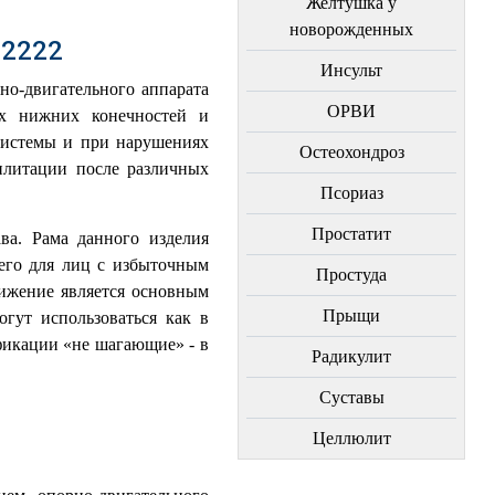
Желтушка у
новорожденных
-2222
Инсульт
но-двигательного аппарата
ОРВИ
ях нижних конечностей и
системы и при нарушениях
Остеохондроз
илитации после различных
Пcориаз
Простатит
ва. Рама данного изделия
 его для лиц с избыточным
Простуда
вижение является основным
Прыщи
гут использоваться как в
фикации «не шагающие» - в
Радикулит
Суставы
Целлюлит