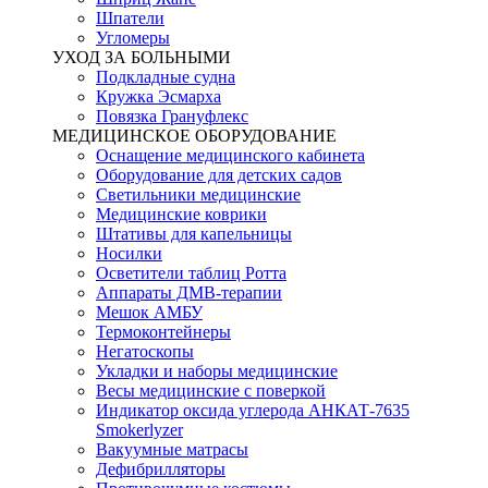
Шпатели
Угломеры
УХОД ЗА БОЛЬНЫМИ
Подкладные судна
Кружка Эсмарха
Повязка Грануфлекс
МЕДИЦИНСКОЕ ОБОРУДОВАНИЕ
Оснащение медицинского кабинета
Оборудование для детских садов
Светильники медицинские
Медицинские коврики
Штативы для капельницы
Носилки
Осветители таблиц Ротта
Аппараты ДМВ-терапии
Мешок АМБУ
Термоконтейнеры
Негатоскопы
Укладки и наборы медицинские
Весы медицинские с поверкой
Индикатор оксида углерода АНКАТ-7635
Smokerlyzer
Вакуумные матрасы
Дефибрилляторы