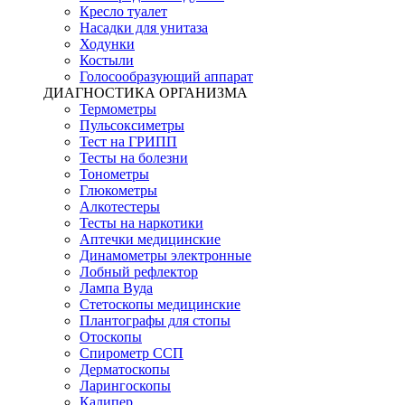
Кресло туалет
Насадки для унитаза
Ходунки
Костыли
Голосообразующий аппарат
ДИАГНОСТИКА ОРГАНИЗМА
Термометры
Пульсоксиметры
Тест на ГРИПП
Тесты на болезни
Тонометры
Глюкометры
Алкотестеры
Тесты на наркотики
Аптечки медицинские
Динамометры электронные
Лобный рефлектор
Лампа Вуда
Стетоскопы медицинские
Плантографы для стопы
Отоскопы
Спирометр ССП
Дерматоскопы
Ларингоскопы
Калипер