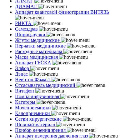
АЛМАГ
ДИАМАГ
Аппарат квантовой физиотерапии ВИТЯЗЬ
РИКТА
Самоздрав
Шприц-ручки
Жгуты медицинские
Перчатки медицинские
Расходные материалы
Маска медицинская
Аппарат ГЕСКА
Элфор
Дэнас
Невотон Фаам-1
Отсасыватель медицинский
Витафон
Помпа инфузионная
Катетеры
Мочеприемники
Калоприемники
Сетки хирургические
Шовный материал
Прибор лечения зрения
Аппарат измерения давления глаз