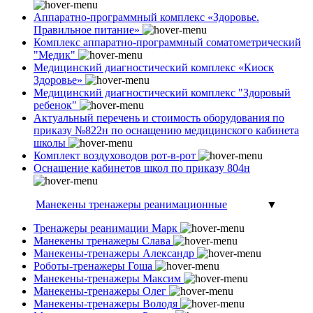
Аппаратно-программный комплекс «Здоровье.
Правильное питание»
Комплекс аппаратно-программный соматометрический
"Медик"
Медицинский диагностический комплекс «Киоск
Здоровье»
Медицинский диагностический комплекс "Здоровый
ребенок"
Актуальный перечень и стоимость оборудования по
приказу №822н по оснащению медицинского кабинета
школы
Комплект воздуховодов рот-в-рот
Оснащение кабинетов школ по приказу 804н
Манекены тренажеры реанимационные
▼
Тренажеры реанимации Марк
Манекены тренажеры Слава
Манекены-тренажеры Александр
Роботы-тренажеры Гоша
Манекены-тренажеры Максим
Манекены-тренажеры Олег
Манекены-тренажеры Володя