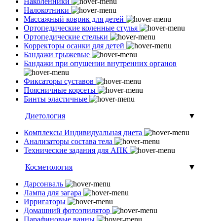
Наколенники
Налокотники
Массажный коврик для детей
Ортопедические коленные стулья
Ортопедические стельки
Корректоры осанки для детей
Бандажи грыжевые
Бандажи при опущении внутренних органов
Фиксаторы суставов
Поясничные корсеты
Бинты эластичные
Диетология
▼
Комплексы Индивидуальная диета
Анализаторы состава тела
Технические задания для АПК
Косметология
▼
Дарсонваль
Лампа для загара
Ирригаторы
Домашний фотоэпилятор
Парафиновые ванны