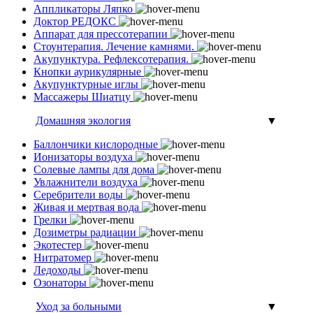
Аппликаторы Ляпко
Доктор РЕДОКС
Аппарат для прессотерапии
Стоунтерапия. Лечение камнями.
Акупунктура. Рефлексотерапия.
Кнопки аурикулярные
Акупунктурные иглы
Массажеры Шиатцу
Домашняя экология
▼
Баллончики кислородные
Ионизаторы воздуха
Солевые лампы для дома
Увлажнители воздуха
Серебрители воды
Живая и мертвая вода
Грелки
Дозиметры радиации
Экотестер
Нитратомер
Ледоходы
Озонаторы
Уход за больными
▼