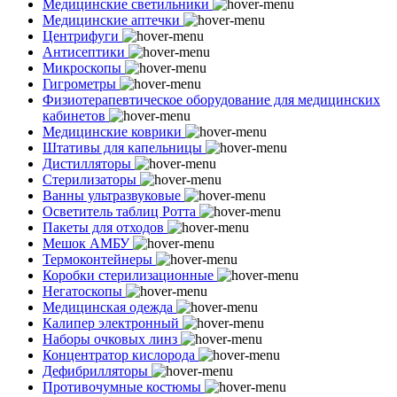
Медицинские светильники
Медицинские аптечки
Центрифуги
Антисептики
Микроскопы
Гигрометры
Физиотерапевтическое оборудование для медицинских
кабинетов
Медицинские коврики
Штативы для капельницы
Дистилляторы
Стерилизаторы
Ванны ультразвуковые
Осветитель таблиц Ротта
Пакеты для отходов
Мешок АМБУ
Термоконтейнеры
Коробки стерилизационные
Негатоскопы
Медицинская одежда
Калипер электронный
Наборы очковых линз
Концентратор кислорода
Дефибрилляторы
Противочумные костюмы