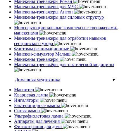
Манекены-тренажеры Роман
Манекены-тренажеры для МЧС
Манекены-тренажеры Антон
Манекены-тренажеры для силовых структур
Многофункциональные комплексы с тренажерами-
манекенами
Манекены-тренажеры для отработки навыков
сестринского ухода
Фантомы реанимационные
Манекен-симулятор Малыш
Манекены-тренажеры
Манекены-тренажёры для тактической медицины
Домашняя медтехника
▼
Магнитер
Кварцевая лампа
Ингаляторы
Бактерицидные лампы
Синяя лампа
Ультрафиолетовая лампа
Аппараты для лечения
Физиотерапия для дома