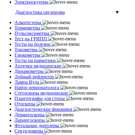
Электроскутеры
Диагностика организма
▼
Алкотестеры
Термометры
Пульсоксиметры
Тест на ГРИПП
Тесты на болезни
Тонометры
Глюкометры
Тесты на наркотики
Аптечки медицинские
Динамометры
Лобный рефлектор
Лампа Вуда
Набор невропатолога
Стетоскопы медицинские
Плантографы для стопы
Отоскопы
Диагностические фонарики
Дерматоскопы
Ларингоскопы
Фетальные допплеры
Секундомеры