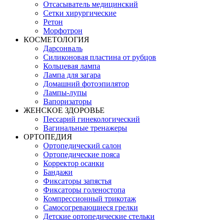
Отсасыватель медицинский
Сетки хирургические
Ретон
Морфотрон
КОСМЕТОЛОГИЯ
Дарсонваль
Силиконовая пластина от рубцов
Кольцевая лампа
Лампа для загара
Домашний фотоэпилятор
Лампы-лупы
Вапоризаторы
ЖЕНСКОЕ ЗДОРОВЬЕ
Пессарий гинекологический
Вагинальные тренажеры
ОРТОПЕДИЯ
Ортопедический салон
Ортопедические пояса
Корректор осанки
Бандажи
Фиксаторы запястья
Фиксаторы голеностопа
Компрессионный трикотаж
Самосогревающиеся грелки
Детские ортопедические стельки