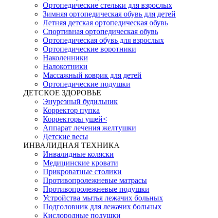
Ортопедические стельки для взрослых
Зимняя ортопедическая обувь для детей
Летняя детская ортопедическая обувь
Спортивная ортопедическая обувь
Ортопедическая обувь для взрослых
Ортопедические воротники
Наколенники
Налокотники
Массажный коврик для детей
Ортопедические подушки
ДЕТСКОЕ ЗДОРОВЬЕ
Энурезный будильник
Корректор пупка
Корректоры ушей<
Аппарат лечения желтушки
Детские весы
ИНВАЛИДНАЯ ТЕХНИКА
Инвалидные коляски
Медицинские кровати
Прикроватные столики
Противопролежневые матрасы
Противопролежневые подушки
Устройства мытья лежачих больных
Подголовник для лежачих больных
Кислородные подушки