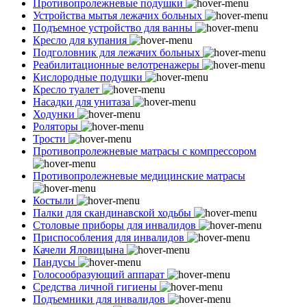
Противопролежневые подушки
Устройства мытья лежачих больных
Подъемное устройство для ванны
Кресло для купания
Подголовник для лежачих больных
Реабилитационные велотренажеры
Кислородные подушки
Кресло туалет
Насадки для унитаза
Ходунки
Роляторы
Трости
Противопролежневые матрасы с компрессором
Противопролежневые медицинские матрасы
Костыли
Палки для скандинавской ходьбы
Столовые приборы для инвалидов
Приспособления для инвалидов
Качели Яловицына
Пандусы
Голосообразующий аппарат
Средства личной гигиены
Подъемники для инвалидов