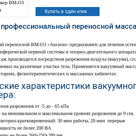
Купить в один клик
профессиональный переносной масс
й переносной ВМ-О3 «Аксион» предназначен для лечения остео
риферической нервной системы и опорно-двигательного аппара
аж производится посредством разрежения воздуха (вакуума), со
аемых на различные участки тела. Применяется вакуумный масс
ториях, физиотерапевтических и массажных кабинетах.
ские характеристики вакуумно
ера:
ния разрежения от -5 до - 65 кПа
 на минимальном и максимальном уровнях разрежения до 9 сек
овторно-кратковременный: 30 мин работы, 20 мин перерыв
щность не более 200 ВА
еры не более 260х250х280 мм