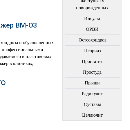
Желтушка у
новорожденных
Инсульт
ажер ВМ-О3
ОРВИ
Остеохондроз
хондроза и обусловленных
та профессиональными
Пcориаз
здаваемого в пластиковых
Простатит
ажер в клиниках,
Простуда
го
Прыщи
Радикулит
Суставы
Целлюлит