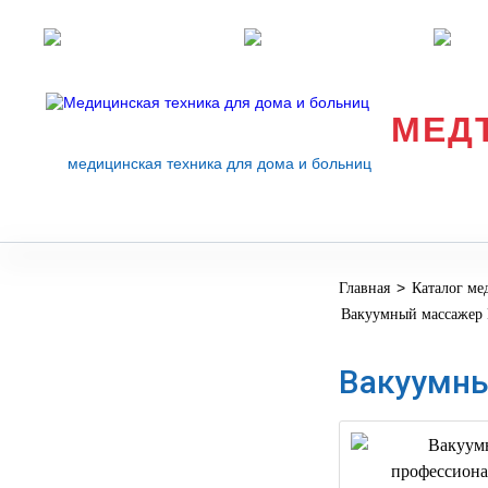
Розничные магазины
Перезвоните мне
med
МЕД
медицинская техника для дома и больниц
>
Главная
Каталог ме
МЕДИЦИНСКОЕ
▼
Вакуумный массажер
ОБОРУДОВАНИЕ
ОСНАЩЕНИЕ
Вакуумны
МЕДИЦИНСКОГО
▼
КАБИНЕТА
МАНЕКЕНЫ
ТРЕНАЖЕРЫ
▼