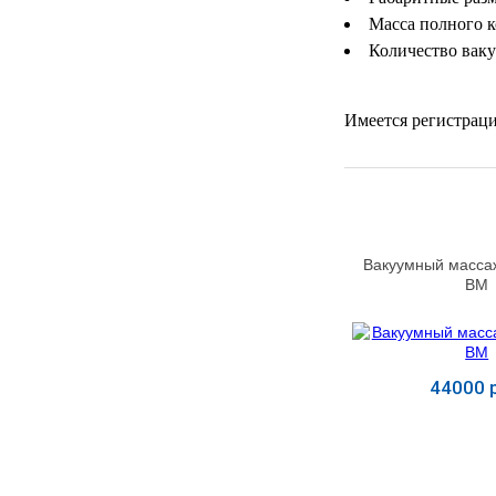
Масса полного к
МЕДИЦИНСКИЕ
▼
ИНСТРУМЕНТЫ
Количество вак
ЛАБОРАТОРНАЯ
▼
МЕБЕЛЬ
Имеется регистраци
МАССАЖНОЕ
▼
ОБОРУДОВАНИЕ
ДОМАШНЯЯ
▼
ЭКОЛОГИЯ
Вакуумный масса
ВМ
УХОД ЗА БОЛЬНЫМИ
▼
СЕНСОРНОЕ
▼
ОБОРУДОВАНИЕ
44000 р
Купит
НАГЛЯДНЫЕ ПОСОБИЯ
▼
ОБОРУДОВАНИЕ ДЛЯ