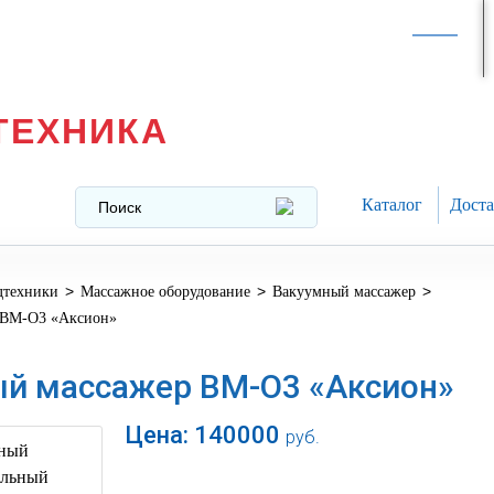
Интернет-магазин в
Москве
texnika@mail.ru
8 (499) 391-37-29
ТЕХНИКА
Каталог
Доста
>
>
>
дтехники
Массажное оборудование
Вакуумный массажер
 ВМ-О3 «Аксион»
й массажер ВМ-О3 «Аксион»
Цена:
140000
руб.
В корзину