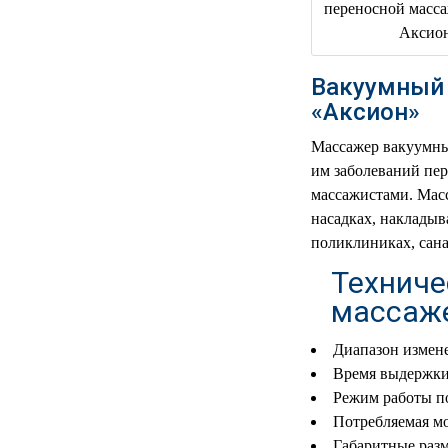
РЕАНИМАЦИОННЫЕ
ДОМАШНЯЯ
▼
МЕДТЕХНИКА
Вакуумный 
«Аксион»
ОРТОПЕДИЯ
▼
Массажер вакуумны
ДИЕТОЛОГИЯ
▼
им заболеваний пе
массажистами. Масс
КОСМЕТОЛОГИЯ
▼
насадках, накладыв
поликлиниках, сана
ЖЕНСКОЕ ЗДОРОВЬЕ
▼
Техниче
массаж
ДЕТСКОЕ ЗДОРОВЬЕ
▼
Диапазон измене
ИНВАЛИДНАЯ
▼
ТЕХНИКА
Время выдержки
Режим работы п
ДИАГНОСТИКА
▼
Потребляемая мо
ОРГАНИЗМА
Габаритные разм