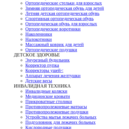
Ортопедические стельки для взрослых
Зимняя ортопедическая обувь для детей
Летняя детская ортопедическая обувь
Спортивная ортопедическая обувь
Ортопедическая обувь для взрослых
Ортопедические воротники
Наколенники
Налокотники
Массажный коврик для детей
Ортопедические подушки
ДЕТСКОЕ ЗДОРОВЬЕ
Энурезный будильник
Корректор пупка
Корректоры ушей<
Аппарат лечения желтушки
Детские весы
ИНВАЛИДНАЯ ТЕХНИКА
Инвалидные коляски
Медицинские кровати
Прикроватные столики
Противопролежневые матрасы
Противопролежневые подушки
Устройства мытья лежачих больных
Подголовник для лежачих больных
Кислородные подушки