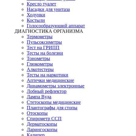
Кресло туалет
Насадки для унитаза
Ходунки
Костыли
Голосообразующий аппарат
ДИАГНОСТИКА ОРГАНИЗМА
Термометры
Пульсоксиметры
Тест на ГРИПП
Тесты на болезни
Тонометры
Глюкометры
Алкотестеры
Тесты на наркотики
Аптечки медицинские
Динамометры электронные
Лобный рефлектор
Лампа Вуда
Стетоскопы медицинские
Плантографы для стопы
Отоскопы
Спирометр ССП
Дерматоскопы
Ларингоскопы
Калипер