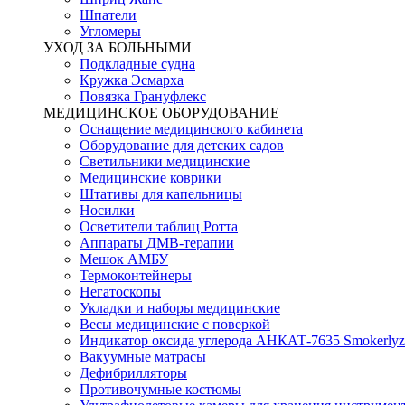
Шпатели
Угломеры
УХОД ЗА БОЛЬНЫМИ
Подкладные судна
Кружка Эсмарха
Повязка Грануфлекс
МЕДИЦИНСКОЕ ОБОРУДОВАНИЕ
Оснащение медицинского кабинета
Оборудование для детских садов
Светильники медицинские
Медицинские коврики
Штативы для капельницы
Носилки
Осветители таблиц Ротта
Аппараты ДМВ-терапии
Мешок АМБУ
Термоконтейнеры
Негатоскопы
Укладки и наборы медицинские
Весы медицинские с поверкой
Индикатор оксида углерода АНКАТ-7635 Smokerlyz
Вакуумные матрасы
Дефибрилляторы
Противочумные костюмы