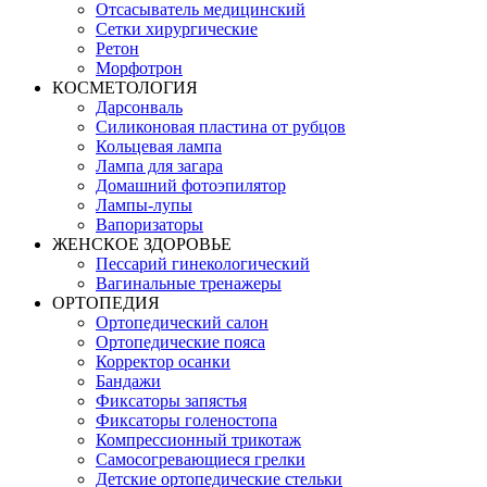
Отсасыватель медицинский
Сетки хирургические
Ретон
Морфотрон
КОСМЕТОЛОГИЯ
Дарсонваль
Силиконовая пластина от рубцов
Кольцевая лампа
Лампа для загара
Домашний фотоэпилятор
Лампы-лупы
Вапоризаторы
ЖЕНСКОЕ ЗДОРОВЬЕ
Пессарий гинекологический
Вагинальные тренажеры
ОРТОПЕДИЯ
Ортопедический салон
Ортопедические пояса
Корректор осанки
Бандажи
Фиксаторы запястья
Фиксаторы голеностопа
Компрессионный трикотаж
Самосогревающиеся грелки
Детские ортопедические стельки