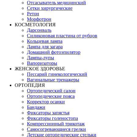
Отсасыватель медицинский
Сетки хирургические
Ретон
Морфотрон
КОСМЕТОЛОГИЯ
Дарсонваль
Силиконовая пластина от рубцов
Кольцевая лампа
Лампа для загара
Домашний фотоэпилятор
Лампы-лупы
Вапоризаторы
ЖЕНСКОЕ ЗДОРОВЬЕ
Пессарий гинекологический
Вагинальные тренажеры
ОРТОПЕДИЯ
Ортопедический салон
Ортопедические пояса
Корректор осанки
Бандажи
Фиксаторы запястья
Фиксаторы голеностопа
Компрессионный трикотаж
Самосогревающиеся грелки
Детские ортопедические стельки