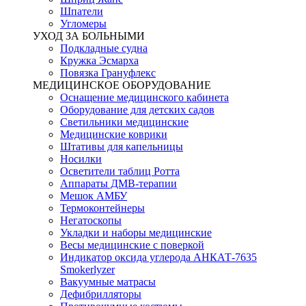
Шпатели
Угломеры
УХОД ЗА БОЛЬНЫМИ
Подкладные судна
Кружка Эсмарха
Повязка Грануфлекс
МЕДИЦИНСКОЕ ОБОРУДОВАНИЕ
Оснащение медицинского кабинета
Оборудование для детских садов
Светильники медицинские
Медицинские коврики
Штативы для капельницы
Носилки
Осветители таблиц Ротта
Аппараты ДМВ-терапии
Мешок АМБУ
Термоконтейнеры
Негатоскопы
Укладки и наборы медицинские
Весы медицинские с поверкой
Индикатор оксида углерода АНКАТ-7635
Smokerlyzer
Вакуумные матрасы
Дефибрилляторы