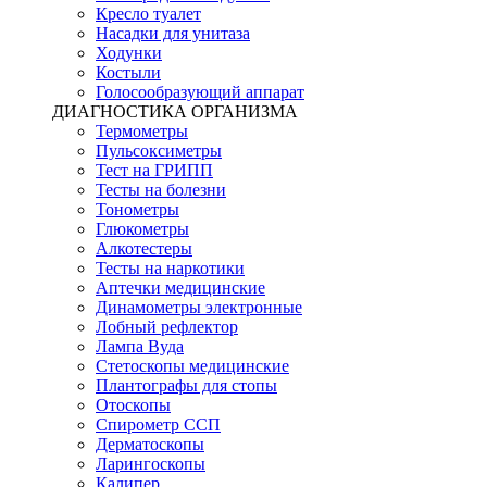
Кресло туалет
Насадки для унитаза
Ходунки
Костыли
Голосообразующий аппарат
ДИАГНОСТИКА ОРГАНИЗМА
Термометры
Пульсоксиметры
Тест на ГРИПП
Тесты на болезни
Тонометры
Глюкометры
Алкотестеры
Тесты на наркотики
Аптечки медицинские
Динамометры электронные
Лобный рефлектор
Лампа Вуда
Стетоскопы медицинские
Плантографы для стопы
Отоскопы
Спирометр ССП
Дерматоскопы
Ларингоскопы
Калипер