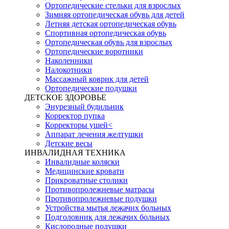
Ортопедические стельки для взрослых
Зимняя ортопедическая обувь для детей
Летняя детская ортопедическая обувь
Спортивная ортопедическая обувь
Ортопедическая обувь для взрослых
Ортопедические воротники
Наколенники
Налокотники
Массажный коврик для детей
Ортопедические подушки
ДЕТСКОЕ ЗДОРОВЬЕ
Энурезный будильник
Корректор пупка
Корректоры ушей<
Аппарат лечения желтушки
Детские весы
ИНВАЛИДНАЯ ТЕХНИКА
Инвалидные коляски
Медицинские кровати
Прикроватные столики
Противопролежневые матрасы
Противопролежневые подушки
Устройства мытья лежачих больных
Подголовник для лежачих больных
Кислородные подушки