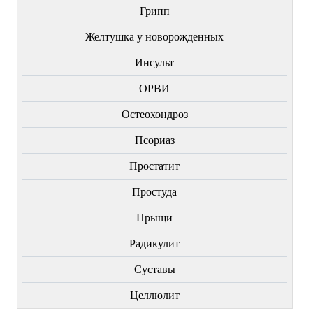
Грипп
Желтушка у новорожденных
Инсульт
ОРВИ
Остеохондроз
Пcориаз
Простатит
Простуда
Прыщи
Радикулит
Суставы
Целлюлит