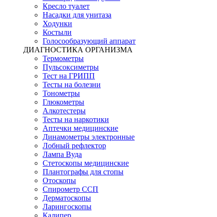
Кресло туалет
Насадки для унитаза
Ходунки
Костыли
Голосообразующий аппарат
ДИАГНОСТИКА ОРГАНИЗМА
Термометры
Пульсоксиметры
Тест на ГРИПП
Тесты на болезни
Тонометры
Глюкометры
Алкотестеры
Тесты на наркотики
Аптечки медицинские
Динамометры электронные
Лобный рефлектор
Лампа Вуда
Стетоскопы медицинские
Плантографы для стопы
Отоскопы
Спирометр ССП
Дерматоскопы
Ларингоскопы
Калипер