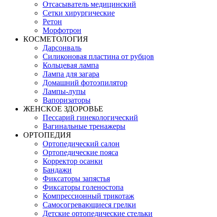
Отсасыватель медицинский
Сетки хирургические
Ретон
Морфотрон
КОСМЕТОЛОГИЯ
Дарсонваль
Силиконовая пластина от рубцов
Кольцевая лампа
Лампа для загара
Домашний фотоэпилятор
Лампы-лупы
Вапоризаторы
ЖЕНСКОЕ ЗДОРОВЬЕ
Пессарий гинекологический
Вагинальные тренажеры
ОРТОПЕДИЯ
Ортопедический салон
Ортопедические пояса
Корректор осанки
Бандажи
Фиксаторы запястья
Фиксаторы голеностопа
Компрессионный трикотаж
Самосогревающиеся грелки
Детские ортопедические стельки