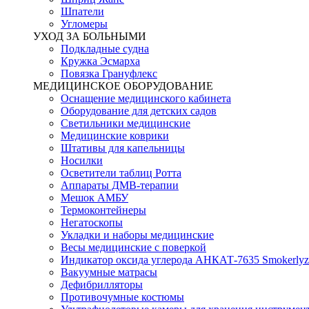
Шпатели
Угломеры
УХОД ЗА БОЛЬНЫМИ
Подкладные судна
Кружка Эсмарха
Повязка Грануфлекс
МЕДИЦИНСКОЕ ОБОРУДОВАНИЕ
Оснащение медицинского кабинета
Оборудование для детских садов
Светильники медицинские
Медицинские коврики
Штативы для капельницы
Носилки
Осветители таблиц Ротта
Аппараты ДМВ-терапии
Мешок АМБУ
Термоконтейнеры
Негатоскопы
Укладки и наборы медицинские
Весы медицинские с поверкой
Индикатор оксида углерода АНКАТ-7635 Smokerlyz
Вакуумные матрасы
Дефибрилляторы
Противочумные костюмы