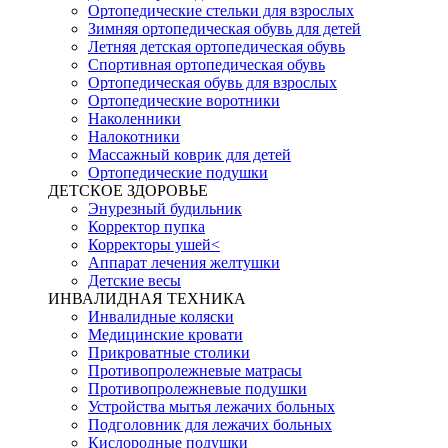
Ортопедические стельки для взрослых
Зимняя ортопедическая обувь для детей
Летняя детская ортопедическая обувь
Спортивная ортопедическая обувь
Ортопедическая обувь для взрослых
Ортопедические воротники
Наколенники
Налокотники
Массажный коврик для детей
Ортопедические подушки
ДЕТСКОЕ ЗДОРОВЬЕ
Энурезный будильник
Корректор пупка
Корректоры ушей<
Аппарат лечения желтушки
Детские весы
ИНВАЛИДНАЯ ТЕХНИКА
Инвалидные коляски
Медицинские кровати
Прикроватные столики
Противопролежневые матрасы
Противопролежневые подушки
Устройства мытья лежачих больных
Подголовник для лежачих больных
Кислородные подушки