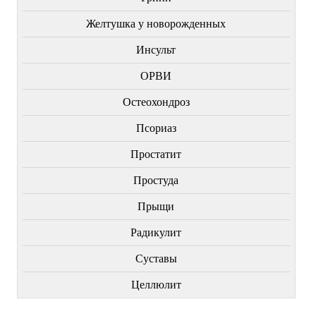
Желтушка у новорожденных
Инсульт
ОРВИ
Остеохондроз
Пcориаз
Простатит
Простуда
Прыщи
Радикулит
Суставы
Целлюлит