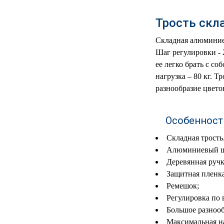
РЕАНИМАЦИОННЫЕ
Трость скл
ДОМАШНЯЯ
▼
МЕДТЕХНИКА
Складная алюминиев
Шаг регулировки - 2
ОРТОПЕДИЯ
▼
ее легко брать с со
нагрузка – 80 кг. 
ДИЕТОЛОГИЯ
▼
разнообразие цвет
КОСМЕТОЛОГИЯ
▼
Особенност
ЖЕНСКОЕ ЗДОРОВЬЕ
▼
Складная трость
Алюминиевый ш
ДЕТСКОЕ ЗДОРОВЬЕ
▼
Деревянная ручк
Защитная пленка
ИНВАЛИДНАЯ
▼
ТЕХНИКА
Ремешок;
Регулировка по 
ДИАГНОСТИКА
Большое разнооб
▼
ОРГАНИЗМА
Максимальная на