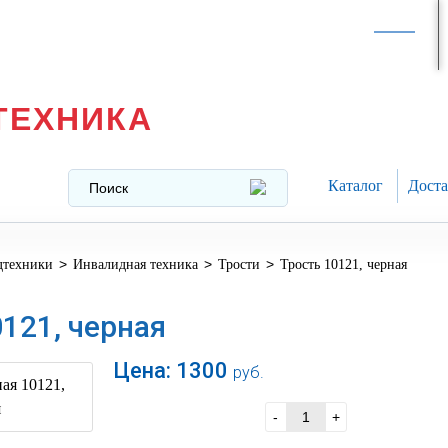
Интернет-магазин в
Москве
texnika@mail.ru
8 (499) 391-37-29
ТЕХНИКА
Каталог
Доста
>
>
>
дтехники
Инвалидная техника
Трости
Трость 10121, черная
121, черная
Цена:
1300
руб.
В корзину
-
+