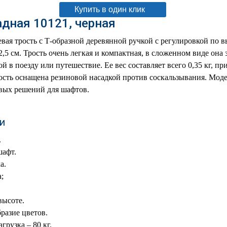
Купить в один клик
адная 10121, черная
ая трость с Т-образной деревянной ручкой с регулировкой по вы
,5 см. Трость очень легкая и компактная, в сложенном виде она 
бой в поезду или путешествие. Ее вес составляет всего 0,35 кг, п
Трость оснащена резиновой насадкой против соскальзывания. Мод
овых решений для шафтов.
и
.
афт.
а.
;
высоте.
разие цветов.
грузка – 80 кг.