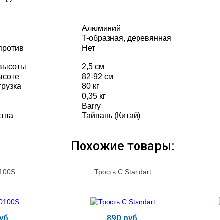
Алюминий
T-образная, деревянная
против
Нет
 высоты
2,5 см
ысоте
82-92 см
грузка
80 кг
0,35 кг
Barry
ства
Тайвань (Китай)
Похожие товары:
0100S
Трость C Standart
уб.
890 руб.