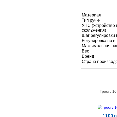
МЕДИЦИНСКИЕ
▼
ИНСТРУМЕНТЫ
Материал
Тип ручки
ЛАБОРАТОРНАЯ
▼
УПС (Устройство 
МЕБЕЛЬ
скольжения)
Шаг регулировки
МАССАЖНОЕ
Регулировка по в
▼
ОБОРУДОВАНИЕ
Максимальная на
Вес
ДОМАШНЯЯ
Бренд
▼
ЭКОЛОГИЯ
Страна производ
УХОД ЗА БОЛЬНЫМИ
▼
СЕНСОРНОЕ
▼
ОБОРУДОВАНИЕ
Трость 1
НАГЛЯДНЫЕ ПОСОБИЯ
▼
ОБОРУДОВАНИЕ ДЛЯ
1100 р