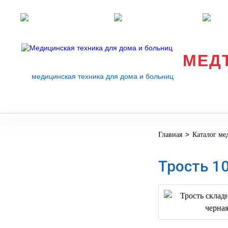
Розничные магазины
Перезвоните мне
med
МЕД
медицинская техника для дома и больниц
>
Главная
Каталог ме
МЕДИЦИНСКОЕ
▼
ОБОРУДОВАНИЕ
Трость 10
ОСНАЩЕНИЕ
МЕДИЦИНСКОГО
▼
КАБИНЕТА
МАНЕКЕНЫ
ТРЕНАЖЕРЫ
▼