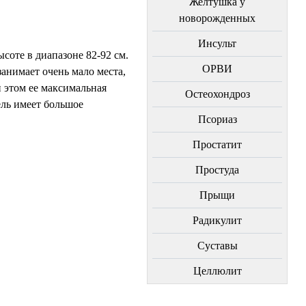
Желтушка у
новорожденных
Инсульт
соте в диапазоне 82-92 см.
ОРВИ
занимает очень мало места,
ри этом ее максимальная
Остеохондроз
ель имеет большое
Пcориаз
Простатит
Простуда
Прыщи
Радикулит
Суставы
Целлюлит