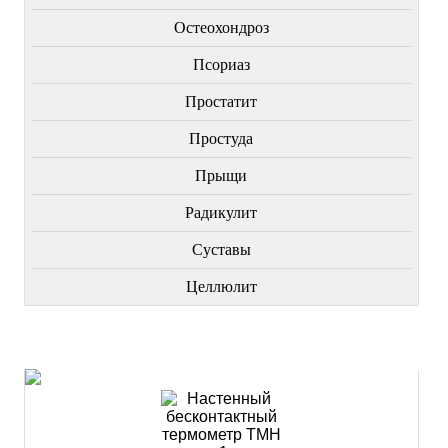
Остеохондроз
Пcориаз
Простатит
Простуда
Прыщи
Радикулит
Суставы
Целлюлит
НОВИНКИ