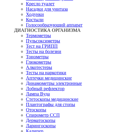
Кресло туалет
Насадки для унитаза
Ходунки
Костыли
Голосообразующий аппарат
ДИАГНОСТИКА ОРГАНИЗМА
Термометры
Пульсоксиметры
Тест на ГРИПП
Тесты на болезни
Тонометры
Глюкометры
Алкотестеры
Тесты на наркотики
Аптечки медицинские
Динамометры электронные
Лобный рефлектор
Лампа Вуда
Стетоскопы медицинские
Плантографы для стопы
Отоскопы
Спирометр ССП
Дерматоскопы
Ларингоскопы
Калипер