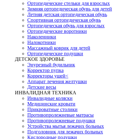
Ортопедические стельки для взрослых
Зимняя ортопедическая обувь для детей
Летняя детская ортопедическая обувь
Спортивная ортопедическая обувь
Ортопедическая обувь для взрослых
Ортопедические воротники
Наколенники
Налокотники
Массажный коврик для детей
Ортопедические подушки
ДЕТСКОЕ ЗДОРОВЬЕ
Энурезный будильник
Корректор пупка
Корректоры ушей<
Аппарат лечения желтушки
Детские весы
ИНВАЛИДНАЯ ТЕХНИКА
Инвалидные коляски
Медицинские кровати
Прикроватные столики
Противопролежневые матрасы
Противопролежневые подушки
Устройства мытья лежачих больных
Подголовник для лежачих больных
Кислородные подушки