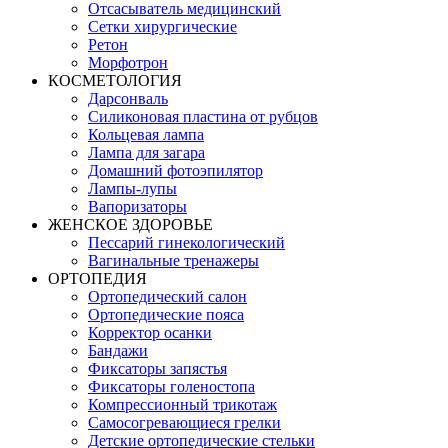
Отсасыватель медицинский
Сетки хирургические
Ретон
Морфотрон
КОСМЕТОЛОГИЯ
Дарсонваль
Силиконовая пластина от рубцов
Кольцевая лампа
Лампа для загара
Домашний фотоэпилятор
Лампы-лупы
Вапоризаторы
ЖЕНСКОЕ ЗДОРОВЬЕ
Пессарий гинекологический
Вагинальные тренажеры
ОРТОПЕДИЯ
Ортопедический салон
Ортопедические пояса
Корректор осанки
Бандажи
Фиксаторы запястья
Фиксаторы голеностопа
Компрессионный трикотаж
Самосогревающиеся грелки
Детские ортопедические стельки