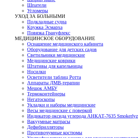
Шпатели
Угломеры
УХОД ЗА БОЛЬНЫМИ
Подкладные судна
Кружка Эсмарха
Повязка Грануфлекс
МЕДИЦИНСКОЕ ОБОРУДОВАНИЕ
Оснащение медицинского кабинета
Оборудование для детских садов
Светильники медицинские
Медицинские коврики
Штативы для капельницы
Носилки
Осветители таблиц Ротта
Аппараты ДМВ-терапии
Мешок АМБУ
Термоконтейнеры
Негатоскопы
Укладки и наборы медицинские
Весы медицинские с поверкой
Индикатор оксида углерода АНКАТ-7635 Smokerlyz
Вакуумные матрасы
Дефибрилляторы
Противочумные костюмы