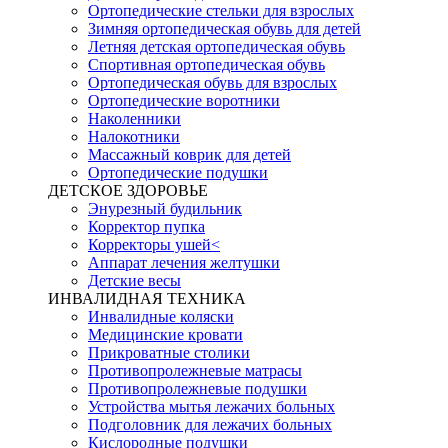
Ортопедические стельки для взрослых
Зимняя ортопедическая обувь для детей
Летняя детская ортопедическая обувь
Спортивная ортопедическая обувь
Ортопедическая обувь для взрослых
Ортопедические воротники
Наколенники
Налокотники
Массажный коврик для детей
Ортопедические подушки
ДЕТСКОЕ ЗДОРОВЬЕ
Энурезный будильник
Корректор пупка
Корректоры ушей<
Аппарат лечения желтушки
Детские весы
ИНВАЛИДНАЯ ТЕХНИКА
Инвалидные коляски
Медицинские кровати
Прикроватные столики
Противопролежневые матрасы
Противопролежневые подушки
Устройства мытья лежачих больных
Подголовник для лежачих больных
Кислородные подушки