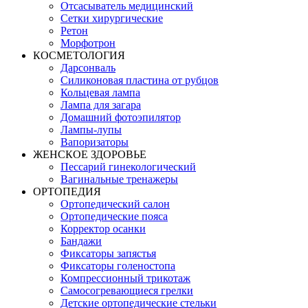
Отсасыватель медицинский
Сетки хирургические
Ретон
Морфотрон
КОСМЕТОЛОГИЯ
Дарсонваль
Силиконовая пластина от рубцов
Кольцевая лампа
Лампа для загара
Домашний фотоэпилятор
Лампы-лупы
Вапоризаторы
ЖЕНСКОЕ ЗДОРОВЬЕ
Пессарий гинекологический
Вагинальные тренажеры
ОРТОПЕДИЯ
Ортопедический салон
Ортопедические пояса
Корректор осанки
Бандажи
Фиксаторы запястья
Фиксаторы голеностопа
Компрессионный трикотаж
Самосогревающиеся грелки
Детские ортопедические стельки