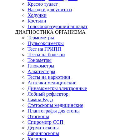
Кресло туалет
Насадки для унитаза
Ходунки
Костыли
Голосообразующий аппарат
ДИАГНОСТИКА ОРГАНИЗМА
Термометры
Пульсоксиметры
Тест на ГРИПП
Тесты на болезни
Тонометры
Глюкометры
Алкотестеры
Тесты на наркотики
Аптечки медицинские
Динамометры электронные
Лобный рефлектор
Лампа Вуда
Стетоскопы медицинские
Плантографы для стопы
Отоскопы
Спирометр ССП
Дерматоскопы
Ларингоскопы
Калипер