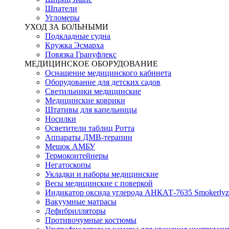
Шпатели
Угломеры
УХОД ЗА БОЛЬНЫМИ
Подкладные судна
Кружка Эсмарха
Повязка Грануфлекс
МЕДИЦИНСКОЕ ОБОРУДОВАНИЕ
Оснащение медицинского кабинета
Оборудование для детских садов
Светильники медицинские
Медицинские коврики
Штативы для капельницы
Носилки
Осветители таблиц Ротта
Аппараты ДМВ-терапии
Мешок АМБУ
Термоконтейнеры
Негатоскопы
Укладки и наборы медицинские
Весы медицинские с поверкой
Индикатор оксида углерода АНКАТ-7635 Smokerlyz
Вакуумные матрасы
Дефибрилляторы
Противочумные костюмы