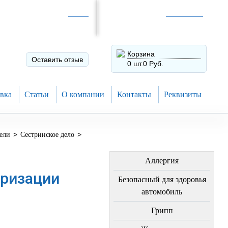
Интернет-магазин по
России
Интернет-магазин в
Н.Новгороде
8 (910) 794-80-28
+7 (831) 410-75-00
Корзина
Оставить отзыв
0 шт.
0 Руб.
вка
Статьи
О компании
Контакты
Реквизиты
>
>
ели
Сестринское дело
ЛЕЧЕНИЕ БОЛЕЗНЕЙ
Аллергия
еризации
Безопасный для здоровья
автомобиль
Грипп