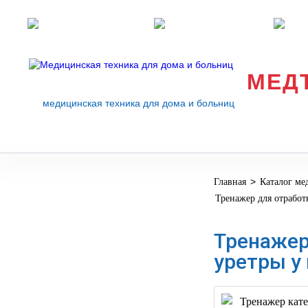
Розничные магазины
Перезвоните мне
med
МЕД
медицинская техника для дома и больниц
>
Главная
Каталог ме
МЕДИЦИНСКОЕ
▼
Тренажер для отрабо
ОБОРУДОВАНИЕ
ОСНАЩЕНИЕ
Тренажер
МЕДИЦИНСКОГО
▼
уретры у
КАБИНЕТА
МАНЕКЕНЫ
ТРЕНАЖЕРЫ
▼