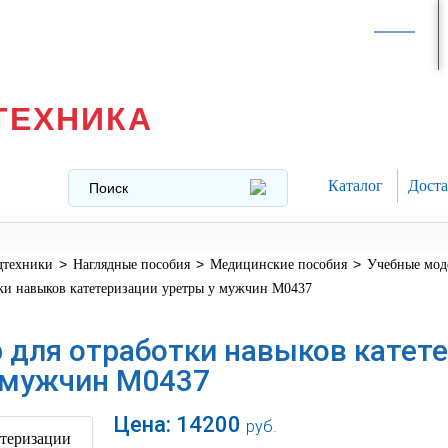
Интернет-магазин в
Москве
texnika@mail.ru
8 (499) 391-37-29
ТЕХНИКА
Каталог
Доста
>
>
>
дтехники
Наглядные пособия
Медицинские пособия
Учебные мод
тки навыков катетеризации уретры у мужчин М0437
 для отработки навыков катет
 мужчин М0437
Цена:
14200
руб.