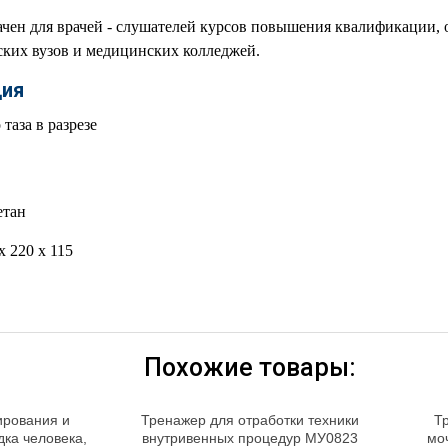
чен для врачей - слушателей курсов повышения квалификации, 
ских вузов и медицинских колледжей.
ция
таза в разрезе
етан
х 220 х 115
Похожие товары:
ирования и
Тренажер для отработки техники
Т
ка человека,
внутривенных процедур МУ0823
мо