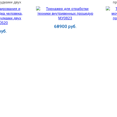
удками двух
п
0520
68900 руб.
уб.
ь
Купить