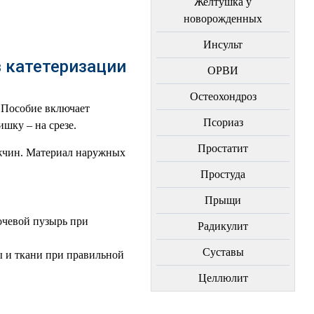
Желтушка у
новорожденных
Инсульт
 катетеризации
ОРВИ
Остеохондроз
. Пособие включает
Пcориаз
шку – на срезе.
Простатит
ужчин. Материал наружных
Простуда
Прыщи
очевой пузырь при
Радикулит
Суставы
ы и ткани при правильной
Целлюлит