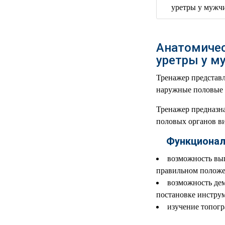
РЕАНИМАЦИОННЫЕ
ДОМАШНЯЯ
▼
МЕДТЕХНИКА
Анатомичес
ОРТОПЕДИЯ
▼
уретры у м
Тренажер представл
ДИЕТОЛОГИЯ
▼
наружные половые о
КОСМЕТОЛОГИЯ
▼
Тренажер предназн
половых органов ви
ЖЕНСКОЕ ЗДОРОВЬЕ
▼
Функционал
ДЕТСКОЕ ЗДОРОВЬЕ
▼
возможность вып
правильном положе
ИНВАЛИДНАЯ
▼
возможность дем
ТЕХНИКА
постановке инстру
изучение топогр
ДИАГНОСТИКА
▼
ОРГАНИЗМА