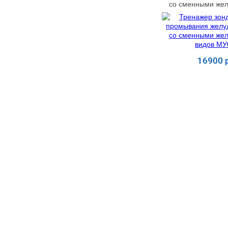
УЧЕБНЫХ
▼
со сменными жел
УЧРЕЖДЕНИЙ
видов МУ
ОРТОПЕДИЧЕСКИЙ
▼
МАГАЗИН Г.МОСКВА
16900 р
Купит