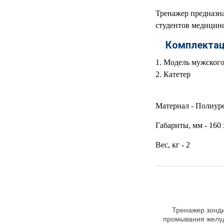
МЕДИЦИНСКИЕ
Тренажер предназна
▼
ИНСТРУМЕНТЫ
студентов медицин
Комплекта
ЛАБОРАТОРНАЯ
▼
МЕБЕЛЬ
Модель мужского 
Катетер
МАССАЖНОЕ
▼
ОБОРУДОВАНИЕ
Материал - Полиур
ДОМАШНЯЯ
▼
ЭКОЛОГИЯ
Габариты, мм - 160 
УХОД ЗА БОЛЬНЫМИ
▼
Вес, кг - 2
СЕНСОРНОЕ
▼
ОБОРУДОВАНИЕ
НАГЛЯДНЫЕ ПОСОБИЯ
▼
Тренажер зонд
ОБОРУДОВАНИЕ ДЛЯ
промывания желуд