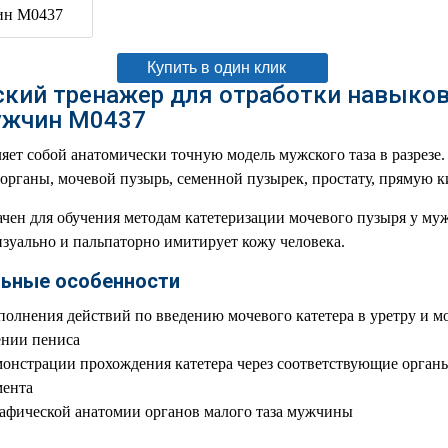
В корзину
Купить в один клик
кий тренажер для отработки навыков
ужчин М0437
яет собой анатомически точную модель мужского таза в разрезе
рганы, мочевой пузырь, семенной пузырек, простату, прямую ки
ачен для обучения методам катетеризации мочевого пузыря у м
зуально и пальпаторно имитирует кожу человека.
ьные особенности
олнения действий по введению мочевого катетера в уретру и м
нии пениса
онстрации прохождения катетера через соответствующие орган
мента
афической анатомии органов малого таза мужчины